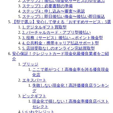
ステップ2：後払い現金化サービスの型を選ぶ
ステップ3：必要書類の準備
ステップ4：申し込み〜審査〜承認
ステップ5：即日後払い換金〜後払い即日振込
【型で選ぶ】安心して使える「おすすめサービス」5選
1. デジタルギフト買取型
2. バーチャルカード・アプリ型後払い
3. 役務（サービス）後払い→ポイント換金型
4. 公共料金・携帯キャリア払込サポート型
5. 店頭受取なしのオンライン完結買取型
安心保証！クレジットカード現金化最優良業者をご紹
介
ブリッジ
ここで差がつく！高換金率を誇る優良現金
化店
エキスパート
失敗しない現金化！高評価優良店ランキン
グ
ビックギフト
現金化で損しない！高換金率優良店ベスト
セレクト
いいねクレジット