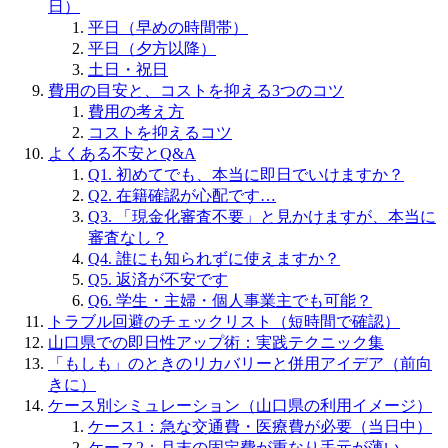
日）
平日（早めの時間帯）
平日（夕方以降）
土日・祝日
費用の目安と、コストを抑える3つのコツ
費用の考え方
コストを抑えるコツ
よくある不安とQ&A
Q1. 初めてでも、本当に即日でいけますか？
Q2. 在籍確認が心配です…
Q3. 「現金化審査不要」と見かけますが、本当に
審査なし？
Q4. 誰にも知られずに使えますか？
Q5. 返済が不安です
Q6. 学生・主婦・個人事業主でも可能？
トラブル回避のチェックリスト（短時間で確認）
山口県での即日性アップ術：実践テクニック集
「もしも」のときのリカバリーと併用アイデア（前向
きに）
ケース別シミュレーション（山口県の利用イメージ）
ケース1：急な交通費・医療費が必要（当日中）
ケース2：月末の固定費が重なり手元が薄い