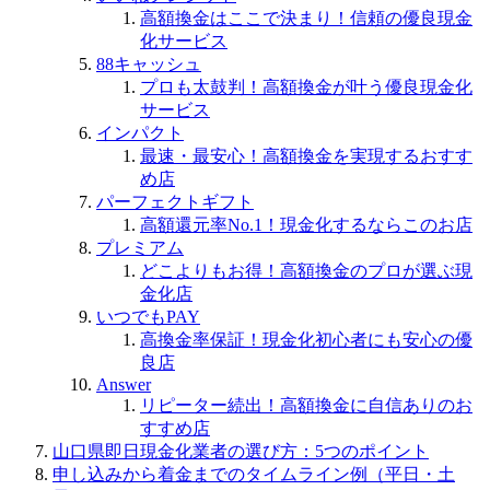
高額換金はここで決まり！信頼の優良現金
化サービス
88キャッシュ
プロも太鼓判！高額換金が叶う優良現金化
サービス
インパクト
最速・最安心！高額換金を実現するおすす
め店
パーフェクトギフト
高額還元率No.1！現金化するならこのお店
プレミアム
どこよりもお得！高額換金のプロが選ぶ現
金化店
いつでもPAY
高換金率保証！現金化初心者にも安心の優
良店
Answer
リピーター続出！高額換金に自信ありのお
すすめ店
山口県即日現金化業者の選び方：5つのポイント
申し込みから着金までのタイムライン例（平日・土