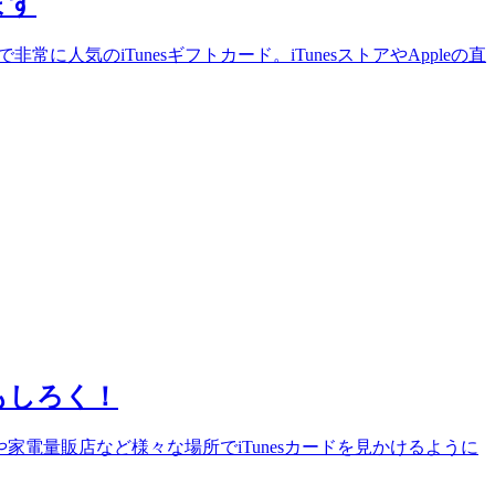
ます
常に人気のiTunesギフトカード。iTunesストアやAppleの直
おもしろく！
アや家電量販店など様々な場所でiTunesカードを見かけるように