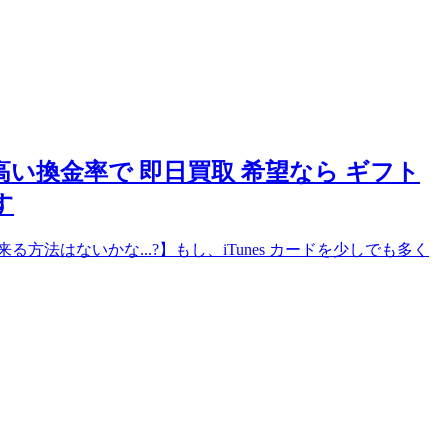
ドを高い換金率で 即日買取 希望なら ギフト
す
る方法はないかな...?】もし、iTunes カードを少しでも多く