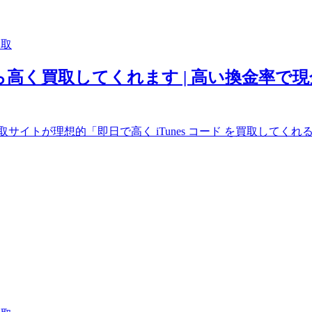
買取
トなら高く買取してくれます | 高い換金率で
コード 買取サイトが理想的「即日で高く iTunes コード を買取