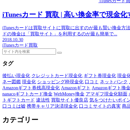
iTunesカード
iTunesカード 買取 | 高い換金率で
iTunesカードは買取サイトに買取に出すのが最も賢い換金方法「
ドの換金は「買取サイト」を利用するのが最も簡単で...
2018.10.30
iTunesカード買取
タグ
後払い現金化
クレジットカード現金化
ギフト券現金化
現金
ネー図鑑
現金化
ショッピング枠現金化
口コミ
ネットバンク
Amazonギフト券残高現金化
Amazonギフト
Amazonギフト換
nanacoギフトカード換金
WebMoney換金
アマギフ現金化額面
トギフトカード
違法性
買取サイト優良店
気をつけたいポイ
口コミは嘘
携帯キャリア決済現金化
口コミサイトの真実
商
カテゴリー