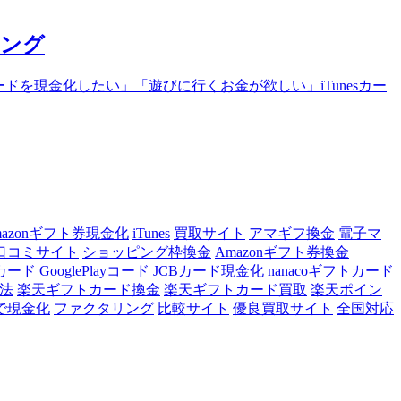
キング
カードを現金化したい」「遊びに行くお金が欲しい」iTunesカー
mazonギフト券現金化
iTunes
買取サイト
アマギフ換金
電子マ
口コミサイト
ショッピング枠換金
Amazonギフト券換金
トカード
GooglePlayコード
JCBカード現金化
nanacoギフトカード
法
楽天ギフトカード換金
楽天ギフトカード買取
楽天ポイン
で現金化
ファクタリング
比較サイト
優良買取サイト
全国対応