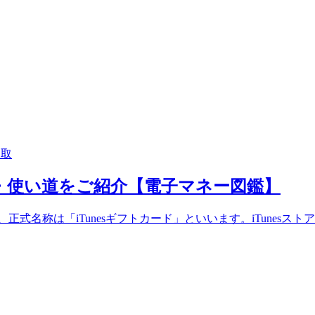
買取
使い方・使い道をご紹介【電子マネー図鑑】
すが、正式名称は「iTunesギフトカード」といいます。iTun