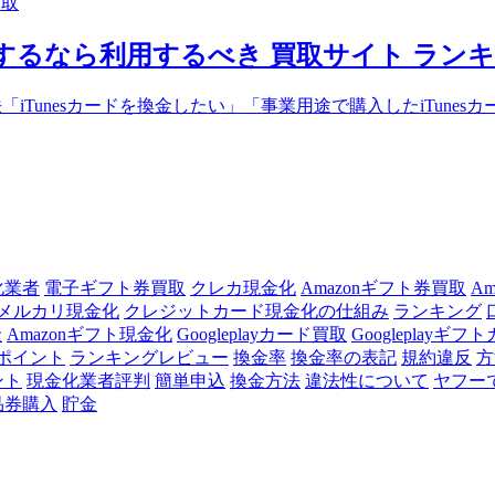
買取
現金化するなら利用するべき 買取サイト ラン
iTunesカードを換金したい」「事業用途で購入したiTunes
化業者
電子ギフト券買取
クレカ現金化
Amazonギフト券買取
A
メルカリ現金化
クレジットカード現金化の仕組み
ランキング
金
Amazonギフト現金化
Googleplayカード買取
Googleplayギフ
ポイント
ランキングレビュー
換金率
換金率の表記
規約違反
方
ント
現金化業者評判
簡単申込
換金方法
違法性について
ヤフー
品券購入
貯金