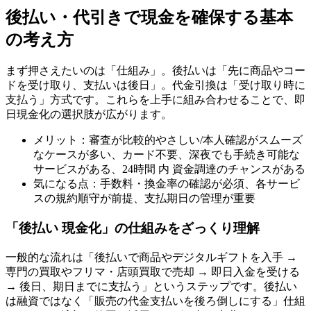
後払い・代引きで現金を確保する基本
の考え方
まず押さえたいのは「仕組み」。後払いは「先に商品やコー
ドを受け取り、支払いは後日」。代金引換は「受け取り時に
支払う」方式です。これらを上手に組み合わせることで、即
日現金化の選択肢が広がります。
メリット：審査が比較的やさしい/本人確認がスムーズ
なケースが多い、カード不要、深夜でも手続き可能な
サービスがある、24時間 内 資金調達のチャンスがある
気になる点：手数料・換金率の確認が必須、各サービ
スの規約順守が前提、支払期日の管理が重要
「後払い 現金化」の仕組みをざっくり理解
一般的な流れは「後払いで商品やデジタルギフトを入手 →
専門の買取やフリマ・店頭買取で売却 → 即日入金を受ける
→ 後日、期日までに支払う」というステップです。後払い
は融資ではなく「販売の代金支払いを後ろ倒しにする」仕組