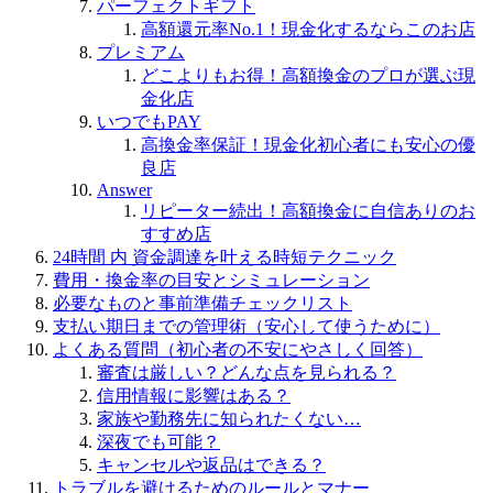
パーフェクトギフト
高額還元率No.1！現金化するならこのお店
プレミアム
どこよりもお得！高額換金のプロが選ぶ現
金化店
いつでもPAY
高換金率保証！現金化初心者にも安心の優
良店
Answer
リピーター続出！高額換金に自信ありのお
すすめ店
24時間 内 資金調達を叶える時短テクニック
費用・換金率の目安とシミュレーション
必要なものと事前準備チェックリスト
支払い期日までの管理術（安心して使うために）
よくある質問（初心者の不安にやさしく回答）
審査は厳しい？どんな点を見られる？
信用情報に影響はある？
家族や勤務先に知られたくない…
深夜でも可能？
キャンセルや返品はできる？
トラブルを避けるためのルールとマナー