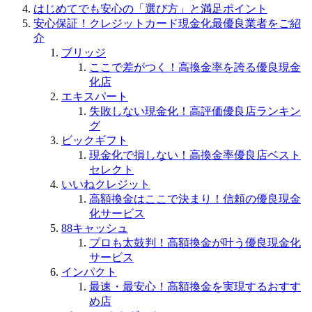
はじめてでも安心の「選び方」と満足ポイント
安心保証！クレジットカード現金化最優良業者をご紹
介
ブリッジ
ここで差がつく！高換金率を誇る優良現金
化店
エキスパート
失敗しない現金化！高評価優良店ランキン
グ
ビックギフト
現金化で損しない！高換金率優良店ベスト
セレクト
いいねクレジット
高額換金はここで決まり！信頼の優良現金
化サービス
88キャッシュ
プロも太鼓判！高額換金が叶う優良現金化
サービス
インパクト
最速・最安心！高額換金を実現するおすす
め店