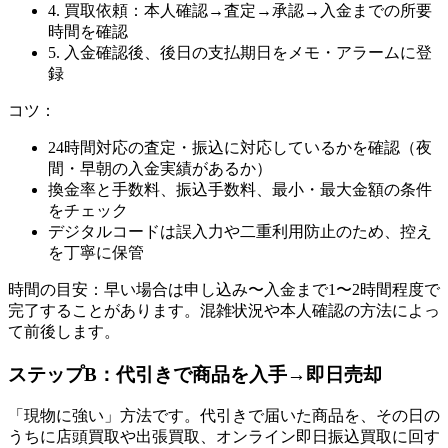
4. 買取依頼：本人確認→査定→承認→入金までの所要
時間を確認
5. 入金確認後、後日の支払期日をメモ・アラームに登
録
コツ：
24時間対応の査定・振込に対応しているかを確認（夜
間・早朝の入金実績があるか）
換金率と手数料、振込手数料、最小・最大金額の条件
をチェック
デジタルコードは誤入力や二重利用防止のため、控え
を丁寧に保管
時間の目安：早い場合は申し込み〜入金まで1〜2時間程度で
完了することがあります。混雑状況や本人確認の方法によっ
て前後します。
ステップB：代引きで商品を入手→即日売却
「現物に強い」方法です。代引きで届いた商品を、その日の
うちに店頭買取や出張買取、オンライン即日振込買取に回す