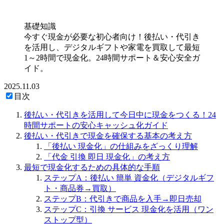
基礎知識
今すぐ現金が必要な初心者向け！後払い・代引き
を活用し、デジタルギフトや家電を買取して最短
1～2時間で現金化。24時間サポート＆安心安全ガ
イド。
2025.11.03
目次
後払い・代引きを活用して今日中に現金をつくる！24
時間サポートの安心キャッシュ化ガイド
後払い・代引きで現金を確保する基本の考え方
「後払い 現金化」の仕組みをざっくり理解
「代金 引換 即日 現金化」の考え方
最短で現金化するための具体的な手順
ステップA：後払い 簡単 資金化（デジタルギフ
ト・商品券→買取）
ステップB：代引きで商品を入手→即日売却
ステップC：引換 サービス 現金化を活用（ワン
ストップ型）