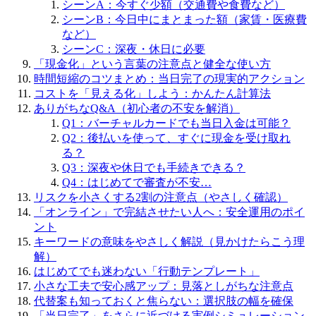
シーンA：今すぐ少額（交通費や食費など）
シーンB：今日中にまとまった額（家賃・医療費
など）
シーンC：深夜・休日に必要
「現金化」という言葉の注意点と健全な使い方
時間短縮のコツまとめ：当日完了の現実的アクション
コストを「見える化」しよう：かんたん計算法
ありがちなQ&A（初心者の不安を解消）
Q1：バーチャルカードでも当日入金は可能？
Q2：後払いを使って、すぐに現金を受け取れ
る？
Q3：深夜や休日でも手続きできる？
Q4：はじめてで審査が不安…
リスクを小さくする2割の注意点（やさしく確認）
「オンライン」で完結させたい人へ：安全運用のポイ
ント
キーワードの意味をやさしく解説（見かけたらこう理
解）
はじめてでも迷わない「行動テンプレート」
小さな工夫で安心感アップ：見落としがちな注意点
代替案も知っておくと焦らない：選択肢の幅を確保
「当日完了」をさらに近づける実例シミュレーション