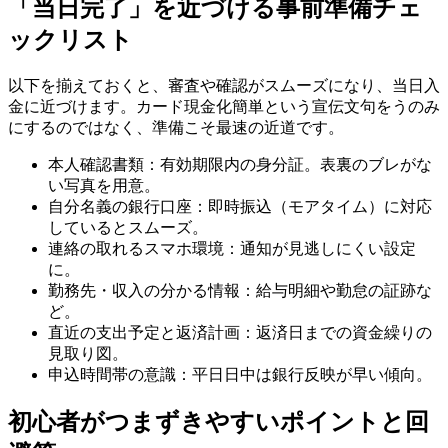
「当日完了」を近づける事前準備チェ
ックリスト
以下を揃えておくと、審査や確認がスムーズになり、当日入
金に近づけます。カード現金化簡単という宣伝文句をうのみ
にするのではなく、準備こそ最速の近道です。
本人確認書類：有効期限内の身分証。表裏のブレがな
い写真を用意。
自分名義の銀行口座：即時振込（モアタイム）に対応
しているとスムーズ。
連絡の取れるスマホ環境：通知が見逃しにくい設定
に。
勤務先・収入の分かる情報：給与明細や勤怠の証跡な
ど。
直近の支出予定と返済計画：返済日までの資金繰りの
見取り図。
申込時間帯の意識：平日日中は銀行反映が早い傾向。
初心者がつまずきやすいポイントと回