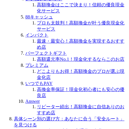
高額換金はここで決まり！信頼の優良現金
化サービス
88キャッシュ
プロも太鼓判！高額換金が叶う優良現金化
サービス
インパクト
最速・最安心！高額換金を実現するおすす
め店
パーフェクトギフト
高額還元率No.1！現金化するならこのお店
プレミアム
どこよりもお得！高額換金のプロが選ぶ現
金化店
いつでもPAY
高換金率保証！現金化初心者にも安心の優
良店
Answer
リピーター続出！高額換金に自信ありのお
すすめ店
具体シーン別の選び方：あなたに合う「安全ルート」
を見つける