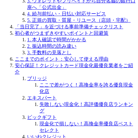
3. ウォレットやプリペイドから自分名義の銀行口
座へ「公式出金」
4. 給与前払い・日払い対応サービス
5. 正規の買取・質屋・リユース（店頭・宅配）
「当日完了」を近づける事前準備チェックリスト
初心者がつまずきやすいポイントと回避策
1. 本人確認で時間がかかる
2. 振込時間の読み違い
3. 手数料の見落とし
ここまでのポイント：安心して使える理由
安心保証！クレジットカード現金化最優良業者をご紹
介
ブリッジ
ここで差がつく！高換金率を誇る優良現金
化店
エキスパート
失敗しない現金化！高評価優良店ランキン
グ
ビックギフト
現金化で損しない！高換金率優良店ベスト
セレクト
いいねクレジット