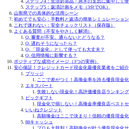
ステップ4：生活必需品・急ぎの支出に集中して
ステップ5：返済計画をメモ（3分でOK）
山形県での具体的な活用シーン
初めてでも安心：手数料と返済の簡単シミュレーション
これで迷わない：安全チェックリスト（保存版）
よくある質問（不安をやさしく解消）
Q. 審査が不安。通らないとどうなる？
Q. 遅れそうになったら？
Q. 「現金化」として使っても大丈夫？
Q. 信用情報に影響する？
ポジティブな成功イメージ（3つの実例）
安心保証！クレジットカード現金化最優良業者をご紹介
ブリッジ
ここで差がつく！高換金率を誇る優良現金化
エキスパート
失敗しない現金化！高評価優良店ランキング
ビックギフト
現金化で損しない！高換金率優良店ベストセ
いいねクレジット
高額換金はここで決まり！信頼の優良現金化
88キャッシュ
プロも太鼓判！高額換金が叶う優良現金化サ