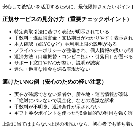
安心して後払いを活用するために、最低限押さえたいポイン
正規サービスの見分け方（重要チェックポイント）
特定商取引法に基づく表記が明示されている
手数料・遅延損害金・支払期日がわかりやすく表示され
本人確認（eKYCなど）や利用上限の説明がある
プライバシーポリシーが整備され、個人情報の扱いが明
返済方法（口座振替・コンビニ払い・引落日）が選べる
サポート窓口やFAQが整い、説明が誠実
違法・過度な換金を煽る表現がない
避けたいNG例（安心のための軽い注意）
実在が確認できない業者や、所在地・運営情報が曖昧
「絶対にバレないで現金化」などの過激な訴求
手数料が不明瞭、返済条件が示されない
ギフト券やポイントを使った“換金目的”の利用を強く
上記に当てはまらない正規の後払いなら、初心者でも落ち着