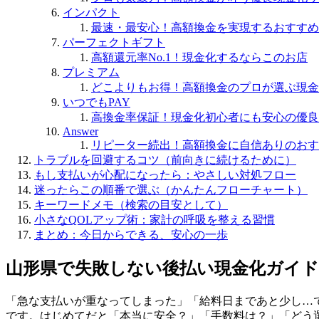
インパクト
最速・最安心！高額換金を実現するおすすめ
パーフェクトギフト
高額還元率No.1！現金化するならこのお店
プレミアム
どこよりもお得！高額換金のプロが選ぶ現金
いつでもPAY
高換金率保証！現金化初心者にも安心の優良
Answer
リピーター続出！高額換金に自信ありのおす
トラブルを回避するコツ（前向きに続けるために）
もし支払いが心配になったら：やさしい対処フロー
迷ったらこの順番で選ぶ（かんたんフローチャート）
キーワードメモ（検索の目安として）
小さなQOLアップ術：家計の呼吸を整える習慣
まとめ：今日からできる、安心の一歩
山形県で失敗しない後払い現金化ガイド
「急な支払いが重なってしまった」「給料日まであと少し…
です。はじめてだと「本当に安全？」「手数料は？」「どう