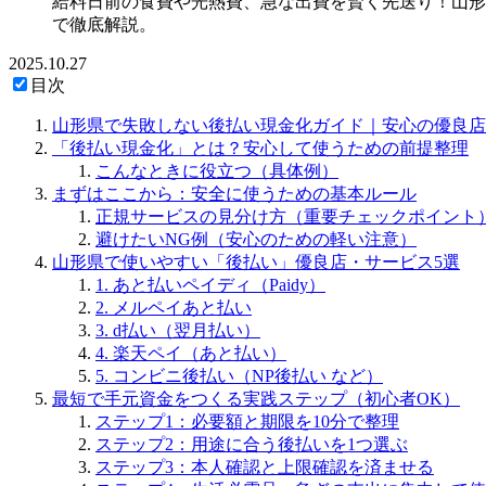
給料日前の食費や光熱費、急な出費を賢く先送り！山形
で徹底解説。
2025.10.27
目次
山形県で失敗しない後払い現金化ガイド｜安心の優良店
「後払い現金化」とは？安心して使うための前提整理
こんなときに役立つ（具体例）
まずはここから：安全に使うための基本ルール
正規サービスの見分け方（重要チェックポイント
避けたいNG例（安心のための軽い注意）
山形県で使いやすい「後払い」優良店・サービス5選
1. あと払いペイディ（Paidy）
2. メルペイあと払い
3. d払い（翌月払い）
4. 楽天ペイ（あと払い）
5. コンビニ後払い（NP後払い など）
最短で手元資金をつくる実践ステップ（初心者OK）
ステップ1：必要額と期限を10分で整理
ステップ2：用途に合う後払いを1つ選ぶ
ステップ3：本人確認と上限確認を済ませる