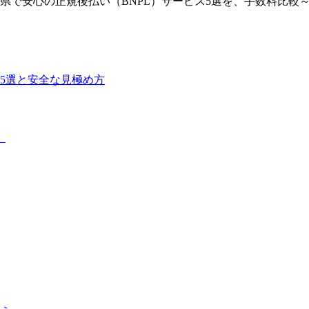
県で安心の正規後払い（BNPL）サービス5選を、手数料比較
5選と安全な見極め方
）