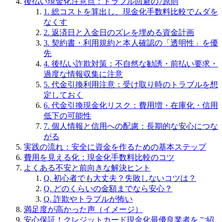
後払い現金化注意点：トラブル回避の7原則
1. 総コストを算出し、現金化手数料比較でムダを
なくす
2. 返済日と入金日のズレを埋める資金計画
3. 契約書・利用規約と本人確認の「透明性」を優
先
4. 後払い詐欺対策：不自然な勧誘・前払い要求・
過度な情報収集に注意
5. 代金引換利用注意：受け取り時のトラブルを想
定しておく
6. 代金引換現金化リスク：費用増・在庫化・信用
低下の可能性
7. 個人情報と信用への配慮：長期的な安心につな
がる
実践の流れ：安全に資金を作るための基本ステップ
費用を見える化：現金化手数料比較のコツ
よくある不安と前向きな解決ヒント
Q. 初心者でも大丈夫？失敗しないコツは？
Q. どのくらいの金額までなら安心？
Q. 詐欺やトラブルが怖い
満足度が高かった声（イメージ）
安心保証！クレジットカード現金化最優良業者をご紹