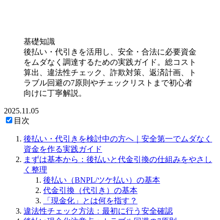
基礎知識
後払い・代引きを活用し、安全・合法に必要資金
をムダなく調達するための実践ガイド。総コスト
算出、違法性チェック、詐欺対策、返済計画、ト
ラブル回避の7原則やチェックリストまで初心者
向けに丁寧解説。
2025.11.05
目次
後払い・代引きを検討中の方へ｜安全第一でムダなく
資金を作る実践ガイド
まずは基本から：後払いと代金引換の仕組みをやさし
く整理
後払い（BNPL/ツケ払い）の基本
代金引換（代引き）の基本
「現金化」とは何を指す？
違法性チェック方法：最初に行う安全確認