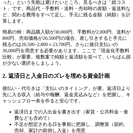
った」という失敗は避けたいところ。見るべきは「総コス
ト」です。商品代・手数料・送料・売却時の差額・返送料な
ど、関わる費用をすべて足し、手元に残る金額（純額）を計
算します。
簡易の例：商品購入額が30,000円、手数料が2,000円、送料が
800円、売却価格が26,500円の場合、差し引きすると手元に
残るのは26,500−2,800＝23,700円。さらに後日支払いの
30,000円を用意する必要があります。ここで「現金化手数料
比較」が重要。複数案で純額と返済額を並べて、いちばん損
が少ない選択をしましょう。
2. 返済日と入金日のズレを埋める資金計画
後払い・代引きは「支払いのタイミング」が要。返済日より
先に入る収入（給与や報酬、返金見込みなど）を把握し、キ
ャッシュフロー表を作ると安心です。
返済日までの入出金を書き出す（家賃・公共料金・食
費なども含めて）
不足が想定される日を事前に把握し、調整策（節約、
売却、家計の前倒し入金）を用意