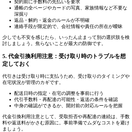
契約前に手数料の先払いを要求
通帳の全ページやカードの写真、家族情報など不要な
深掘り
返品・解約・返金のルールが不明確
連絡手段が限定的で、会社情報や責任の所在が曖昧
少しでも不安を感じたら、いったん止まって別の選択肢を検
討しましょう。焦らないことが最大の防御です。
5. 代金引換利用注意：受け取り時のトラブルを想
定しておく
代引きは受け取り時に支払うため、受け取りのタイミングや
在宅状況が管理のカギです。
配送日時の指定・在宅の調整を事前に行う
代引手数料・再配達の可能性・返送の条件を確認
中身の確認ができるか、開封前の対応ルールを把握
代金引換利用注意として、受取拒否や再配達の連続は、手数
料や返送料がかさむ原因に。事前準備でムダなコストを避け
ましょう。