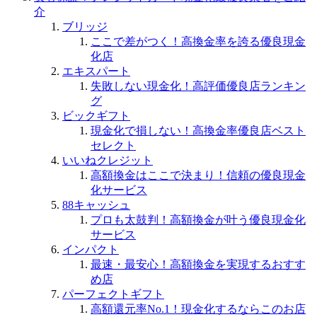
介
ブリッジ
ここで差がつく！高換金率を誇る優良現金
化店
エキスパート
失敗しない現金化！高評価優良店ランキン
グ
ビックギフト
現金化で損しない！高換金率優良店ベスト
セレクト
いいねクレジット
高額換金はここで決まり！信頼の優良現金
化サービス
88キャッシュ
プロも太鼓判！高額換金が叶う優良現金化
サービス
インパクト
最速・最安心！高額換金を実現するおすす
め店
パーフェクトギフト
高額還元率No.1！現金化するならこのお店