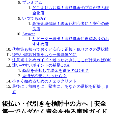
プレミアム
どこよりもお得！高額換金のプロが選ぶ現
金化店
いつでもPAY
高換金率保証！現金化初心者にも安心の優
良店
Answer
リピーター続出！高額換金に自信ありのお
すすめ店
代替策も知っておくと安心：正規・低リスクの選択肢
後払い詐欺対策をもう一歩具体的に
注意点まとめガイド：迷ったときにここだけ見ればOK
迷いやすいポイントの補足Q&A
商品を売却して現金を得るのはOK？
返済が不安になったら？
小さく始めるためのチェックリスト
最後に：前向きに、堅実に。あなたの選択を応援しま
す
後払い・代引きを検討中の方へ｜安全
第一でムダなく資金を作る実践ガイド