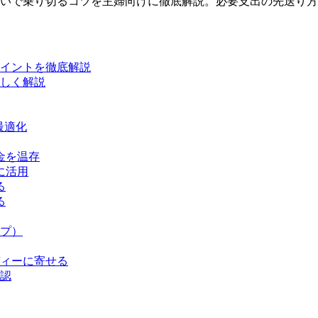
いで乗り切るコツを主婦向けに徹底解説。必要支出の先送り方
イントを徹底解説
しく解説
最適化
金を温存
に活用
る
る
プ）
ディーに寄せる
確認