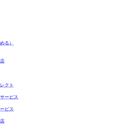
める）
店
レクト
サービス
ービス
店