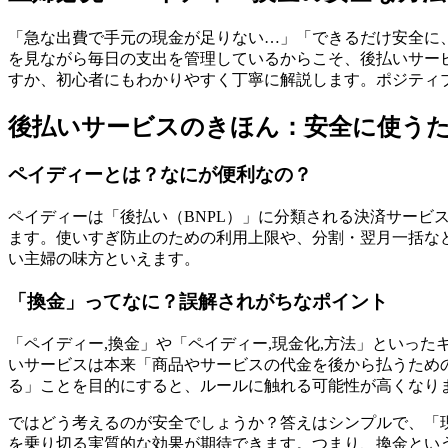
「急な出費で手元の現金が足りない…」「できるだけ安全に
を見ながら毎日の支出を管理しているからこそ、後払いサービ
すか、初心者にもわかりやすく丁寧に解説します。ポジティ
後払いサービスのきほん：安全に使う
ペイディーとは？なにが便利なの？
ペイディーは「後払い（BNPL）」に分類される決済サー
ます。使いすぎ防止のための利用上限や、分割・翌月一括な
い主婦の味方といえます。
「換金」ってなに？誤解されがちなポイント
「ペイディー,換金」や「ペイディー,現金化,方法」といっ
いサービスは本来「商品やサービスの代金を後から払うため
る」ことを目的にすると、ルールに触れる可能性が高くなり
ではどう考えるのが安全でしょうか？答えはシンプルで、「
を乗り切る実質的な効果が期待できます。つまり、換金とい