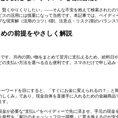
、賢くやりくりしたい」——そんな不安を抱えて検索されたの
スの活用には慎重になって当然です。本記事では、ペイディー（
ブな現実解（活用のコツ）8割、注意点・リスク2割のバランス
ための前提をやさしく解説
ビスです。月内の買い物をまとめて翌月に支払えるため、給料日
どの支払い方法を選べる点も便利です。スマホだけで申し込み
たキーワードを目にすると、「すぐにお金に変えられるの？」と
のしくみ」であり、現金自体を直接手に入れるための金融商品
ます。
現金が必要な“支払い”をペイディーで先に済ませ、手元の現金
う発想を「家計のキャッシュフロー調整」に置き換えるのが安