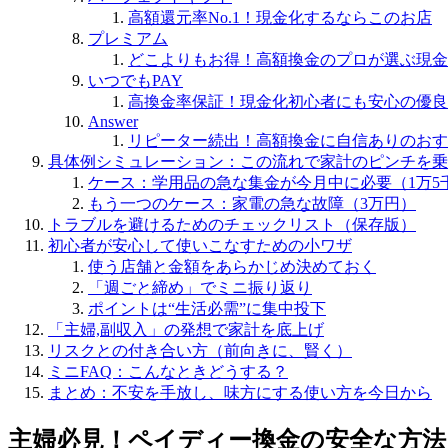
高額還元率No.1！現金化するならこのお店
プレミアム
どこよりもお得！高額換金のプロが選ぶ現金
いつでもPAY
高換金率保証！現金化初心者にも安心の優良
Answer
リピーター続出！高額換金に自信ありのおす
具体例シミュレーション：この流れで家計のピンチを乗
ケース：学用品の急な集金が今月中に必要（1万5
もう一つのケース：家電の急な故障（3万円）
トラブルを避けるためのチェックリスト（保存版）
初心者が安心して使いこなすための小ワザ
使う店舗と金額をあらかじめ決めておく
「週ごと締め」でミニ振り返り
ポイントは“生活必需”に集中投下
「主婦,副収入」の発想で家計を底上げ
リスクとの付き合い方（前向きに、賢く）
ミニFAQ：こんなときどうする？
まとめ：不安を手放し、味方にする使い方を今日から
主婦必見！ペイディー換金の安全な方