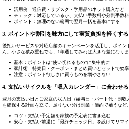
活用例：通信費・サブスク・学用品のネット購入など
チェック：対応しているか、支払い手数料や分割手数料
ポイント：無理のない範囲で翌月一括を基本にする
3. ポイントや割引を味方にして実質負担を軽くする
後払いサービスや対応店舗のキャンペーンを活用し、ポイン
ん。小さな積み重ねでも、1年通してみれば大きな差になり
基本：ポイントは“使い切れるもの”に集中的に
家計術：特売日・クーポン・まとめ買いとセットで効率
注意：ポイント欲しさに買うものを増やさない
4. 支払いサイクルを「収入カレンダー」に合わせる
翌月の支払い日とご家庭の収入日（給与日・パート代・副収
を確保する計画を立て、足りない分は副業・節約で補うなど
コツ：支払い予定額を家族の予定表に書き込む
安心：支払い前週に「最終チェック日」を設けてリマイ