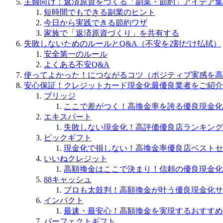
主婦向け：返済原資をつくる「副業・節約」アイデア集
短時間でもできる副業のヒント
今日から実践できる節約ワザ
家族で「返済原資づくり」を共有する
失敗しないためのルールとQ&A（不安を2割だけ払拭）
安全第一のルール
よくある不安Q&A
使ってよかった！につながるコツ（ポジティブ実感を高
安心保証！クレジットカード現金化最優良業者をご紹介
ブリッジ
ここで差がつく！高換金率を誇る優良現金化
エキスパート
失敗しない現金化！高評価優良店ランキング
ビックギフト
現金化で損しない！高換金率優良店ベストセ
いいねクレジット
高額換金はここで決まり！信頼の優良現金化
88キャッシュ
プロも太鼓判！高額換金が叶う優良現金化サ
インパクト
最速・最安心！高額換金を実現するおすすめ
パーフェクトギフト