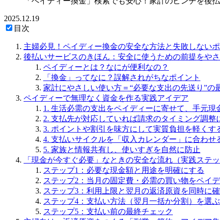
「ペイディー換金」検索でも安心！家計のピンチを後払
2025.12.19
目次
主婦必見！ペイディー換金の安全な方法と失敗しないポ
後払いサービスのきほん：安全に使うための前提をやさ
ペイディーとは？なにが便利なの？
「換金」ってなに？誤解されがちなポイント
家計にやさしい使い方＝“必要な支出の先送り”の
ペイディーで無理なく資金を作る実践アイデア
1. 生活必需の支出をペイディーに寄せて、手元現
2. 支払先が対応していれば請求のタイミング調整
3. ポイントや割引を味方にして実質負担を軽くす
4. 支払いサイクルを「収入カレンダー」に合わせ
5. 家族と情報共有し、使いすぎを自然に防止
「現金が今すぐ必要」なときの安全な流れ（実践ステッ
ステップ1：必要な現金額と用途を明確にする
ステップ2：当月の固定費・必需の買い物をペイ
ステップ3：利用上限と翌月の返済原資を同時に
ステップ4：支払い方法（翌月一括か分割）を選ぶ
ステップ5：支払い前の最終チェック