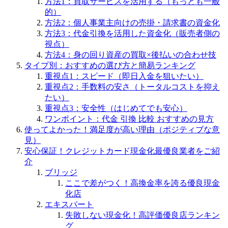
方法1：買取サービスを活用する（もっとも一般
的）
方法2：個人事業主向けの売掛・請求書の資金化
方法3：代金引換を活用した資金化（販売者側の
視点）
方法4：身の回り資産の買取×後払いの合わせ技
タイプ別：おすすめの選び方と簡易ランキング
重視点1：スピード（即日入金を狙いたい）
重視点2：手数料の安さ（トータルコストを抑え
たい）
重視点3：安全性（はじめてでも安心）
ワンポイント：代金 引換 比較 おすすめの見方
使ってよかった！満足度が高い理由（ポジティブな意
見）
安心保証！クレジットカード現金化最優良業者をご紹
介
ブリッジ
ここで差がつく！高換金率を誇る優良現金
化店
エキスパート
失敗しない現金化！高評価優良店ランキン
グ