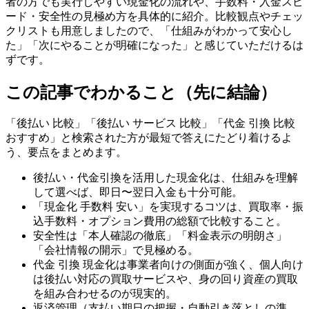
者の方でも実行しやすい現金化の流れや、手数料・入金スピ
ード・安全性の見極め方を具体的に紹介。比較観点やチェッ
クリストも用意しましたので、「仕組みがわかって安心し
た」「次にやることが明確になった」と感じていただけるは
ずです。
この記事でわかること（先に結論）
「後払い 比較」「後払い サービス 比較」「代金 引換 比較
おすすめ」と検索された方が最短で答えにたどり着けるよ
う、要点をまとめます。
後払い・代金引換を活用した現金化は、仕組みを理解
して選べば、即日〜翌日入金も十分可能。
「現金化 手数料 安い」を実現するコツは、買取率・振
込手数料・オプション費用の総額で比較すること。
安全性は「本人確認の徹底」「料金表示の明朗さ」
「会社情報の開示」で見極める。
代金 引換 現金化は事業者向けの側面が強く、個人向け
は後払い対応の買取サービスや、身の回り資産の買取
を組み合わせるのが現実的。
返済管理（支払い期日の把握・自動引き落としの準