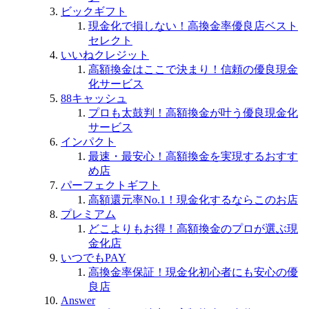
ビックギフト
現金化で損しない！高換金率優良店ベスト
セレクト
いいねクレジット
高額換金はここで決まり！信頼の優良現金
化サービス
88キャッシュ
プロも太鼓判！高額換金が叶う優良現金化
サービス
インパクト
最速・最安心！高額換金を実現するおすす
め店
パーフェクトギフト
高額還元率No.1！現金化するならこのお店
プレミアム
どこよりもお得！高額換金のプロが選ぶ現
金化店
いつでもPAY
高換金率保証！現金化初心者にも安心の優
良店
Answer