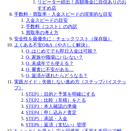
リピーター続出！高額換金に自信ありのお
すすめ店
手数料・買取率・入金スピードの現実的な目安
入金スピードの目安
手数料（コスト）の内訳
買取率の考え方
安全性を最優先に：チェックリスト（保存版）
よくある不安Q&A（やさしく解決）
Q. はじめてでも即日入金は可能？
Q. 家族や職場にバレない？
Q. 未成年でも使える？
Q. 審査に不安がある…
Q. 返済が遅れたらどうなる？
実践ガイド：失敗しない進め方（ステップバイステッ
プ）
STEP1：目的と予算を明確にする
STEP2：比較（見積）をとる
STEP3：本人確認の準備
STEP4：申し込みと査定
STEP5：承認・入金
STEP6：返済（支払い）管理
ちょっとした落とし穴と回避策（不安を先回りで解