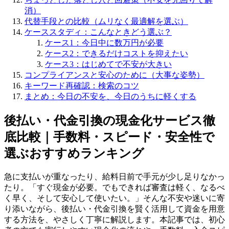
消）
代替手段との比較（ムリなく最適解を選ぶ）
ケーススタディ：こんなときどう選ぶ？
ケース1：今日中に数万円が必要
ケース2：できるだけコストを抑えたい
ケース3：はじめてで不安が大きい
コンプライアンスと安心のために（大事な姿勢）
キーワード再確認：検索のコツ
まとめ：今日の不安を、今日のうちに軽くする
後払い・代金引換の現金化サービス徹
底比較｜手数料・スピード・安全性で
選ぶおすすめランキング
急に支払いが重なったり、給料日前で手元が少し足りなかっ
たり。「すぐ現金が必要。でもできれば審査は軽く、なるべ
く早く、そして安心して使いたい。」そんな不安や迷いに寄
り添いながら、後払い・代金引換を賢く活用して資金を用意
する方法を、やさしく丁寧に解説します。本記事では、初心