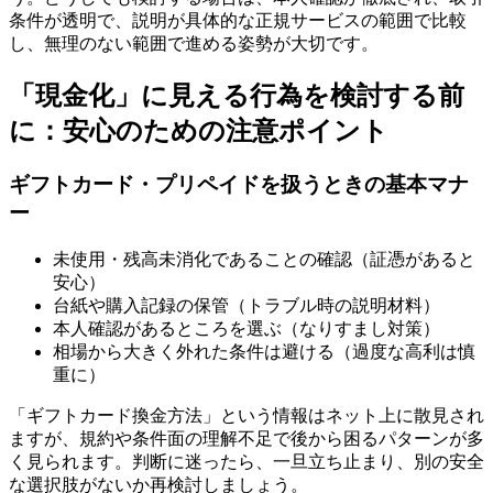
条件が透明で、説明が具体的な正規サービスの範囲で比較
し、無理のない範囲で進める姿勢が大切です。
「現金化」に見える行為を検討する前
に：安心のための注意ポイント
ギフトカード・プリペイドを扱うときの基本マナ
ー
未使用・残高未消化であることの確認（証憑があると
安心）
台紙や購入記録の保管（トラブル時の説明材料）
本人確認があるところを選ぶ（なりすまし対策）
相場から大きく外れた条件は避ける（過度な高利は慎
重に）
「ギフトカード換金方法」という情報はネット上に散見され
ますが、規約や条件面の理解不足で後から困るパターンが多
く見られます。判断に迷ったら、一旦立ち止まり、別の安全
な選択肢がないか再検討しましょう。