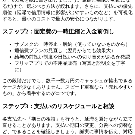
るだけで、選ぶべき方法が絞れます。さらに、支払いの優先
順位（延滞で信用情報に影響が出やすいものなど）を可視化
すると、最小のコストで最大の安心につながります。
ステップ2：固定費の一時圧縮と入金前倒し
サブスクの一時停止・解約（使っていないものから）
通信費プランの見直し（翌月からでも効果大）
給与の前払い制度や日払いへの切り替えがあるか確認
フリマアプリでの不用品販売（写真と説明文を丁寧
に）
この段階だけでも、数千〜数万円のキャッシュが捻出できる
ケースが少なくありません。スピード重視なら「売れやすい
もの」から着手するのがコツです。
ステップ3：支払いのリスケジュールと相談
各支払先へ「期日の相談」を行うと、延滞を避けながら立て
直せることがあります。支払い期日の変更、分割への切替な
ど、できることを確認しましょう。誠実に事情を伝え、対応