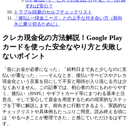
すれば安心？
トラブル回避のセルフチェックリスト
「後払い×現金ニーズ」との上手な付き合い方（前向
きに乗り切るために）
クレカ現金化の方法解説！Google Play
カードを使った安全なやり方と失敗し
ないポイント
「急にお金が必要になった」「給料日まであと少しなのに支
払いが重なった」——そんなとき、後払いサービスやクレカ
現金化という言葉を目にして不安と期待が入り混じる方は少
なくありません。この記事では、初心者の方にもわかりやす
く、後払い（BNPL）やギフトカード等にまつわる基本と注
意点、そして安心して資金を用意するための現実的なステッ
プを丁寧に解説します。前向きに行動できるよう、実践的な
チェックリストや具体例もたっぷりご用意。読み終える頃に
は「やるべきことが整理できた」と感じていただけるはずで
す。