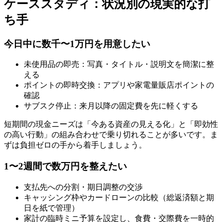
ケーススタディ：状況別の現実的な打
ち手
今日中に数千〜1万円を用意したい
未使用品の即売：写真・タイトル・説明文を簡潔に整
える
ポイントの即時交換：アプリや家電量販店ポイントの
確認
サブスク停止：来月以降の固定費を先に軽くする
短期間の現金ニーズは「今ある資産の見える化」と「即効性
の高い行動」の組み合わせで乗り切れることが多いです。ま
ずは負担ゼロの手から着手しましょう。
1〜2週間で数万円を整えたい
支払先への分割・期日調整の交渉
キャッシング枠やカードローンの比較（総返済額と期
日を紙で管理）
家計の臨時ミニ予算を設定し、食費・交際費を一時的