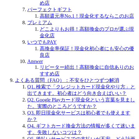
め店
パーフェクトギフト
高額還元率No.1！現金化するならこのお店
プレミアム
どこよりもお得！高額換金のプロが選ぶ現
金化店
いつでもPAY
高換金率保証！現金化初心者にも安心の優
良店
Answer
リピーター続出！高額換金に自信ありのお
すすめ店
よくある質問（FAQ）：不安をひとつずつ解消
Q1. 検索で「クレジットカード現金化やり方」と
出てきます。初心者はどう向き合えばいい？
Q2. Google Playカード現金化という言葉を見まし
た。実際のところどうですか？
Q3. 即日現金化サービスは初心者でも使えます
か？
Q4. ギフトカード換金方法の情報が多くて迷いま
す。失敗しないコツは？
Q5. 後払いサービスでの支払いが不安。どう計画