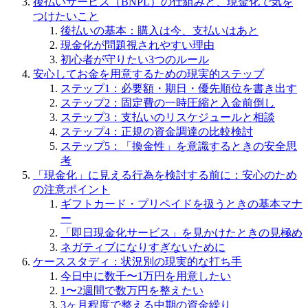
後払いサービス（BNPL）の仕組みと、現金化で気を
つけたいこと
後払いの基本：購入は今、支払いはあと
現金化が問題視されやすい理由
初心者が守りたい3つのルール
安心してお金を用意するための現実的ステップ
ステップ1：必要額・期日・優先順位を書き出す
ステップ2：固定費の一時圧縮と入金前倒し
ステップ3：支払いのリスケジュールと相談
ステップ4：正規の資金調達の比較検討
ステップ5：「換金性」を意識するときの安全思
考
「現金化」に見える行為を検討する前に：安心のため
の注意ポイント
ギフトカード・プリペイドを扱うときの基本マナ
ー
「即日現金化サービス」を見かけたときの見極め
ネガティブになりすぎないために
ケーススタディ：状況別の現実的な打ち手
今日中に数千〜1万円を用意したい
1〜2週間で数万円を整えたい
3ヶ月程度で整える中期の資金繰り