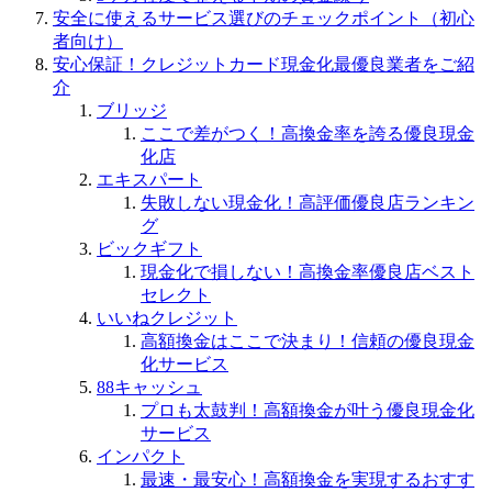
安全に使えるサービス選びのチェックポイント（初心
者向け）
安心保証！クレジットカード現金化最優良業者をご紹
介
ブリッジ
ここで差がつく！高換金率を誇る優良現金
化店
エキスパート
失敗しない現金化！高評価優良店ランキン
グ
ビックギフト
現金化で損しない！高換金率優良店ベスト
セレクト
いいねクレジット
高額換金はここで決まり！信頼の優良現金
化サービス
88キャッシュ
プロも太鼓判！高額換金が叶う優良現金化
サービス
インパクト
最速・最安心！高額換金を実現するおすす