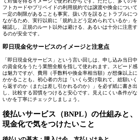
て対価を得るイメージで使われがちです。ただし、多くのギ
フトカードやプリペイドの利用規約では譲渡や換金について
一定の制限があることも事実。扱い方を誤るとトラブルにつ
ながるため、実行以前に「規約上どう定められているか」を
確認し、正規のルート以外は避ける、あるいは十分に注意す
るのが安全です。
即日現金化サービスのイメージと注意点
「即日現金化サービス」という言い回しは、申し込み当日中
の資金化をうたう業態全般を指して使われます。スピード感
は魅力ですが、費用（手数料や換金率相当額）が想像以上に
かかることも。初心者の方は「いくら受け取れて、総額いく
ら返すのか（または差し引かれるのか）」を必ず紙に書き出
し、比較する習慣をつけると安心です。見えにくい条件がな
いかを丁寧にチェックしましょう。
後払いサービス（BNPL）の仕組みと、
現金化で気をつけたいこと
後払いの基本：購入は今、支払いはあと