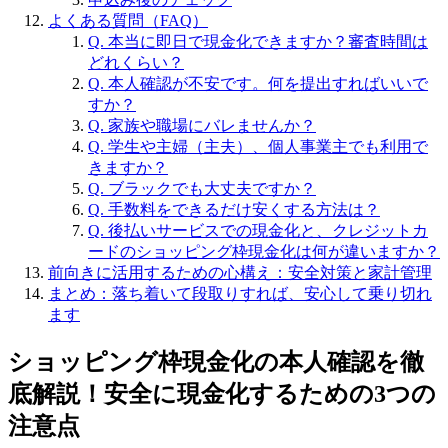
よくある質問（FAQ）
Q. 本当に即日で現金化できますか？審査時間は
どれくらい？
Q. 本人確認が不安です。何を提出すればいいで
すか？
Q. 家族や職場にバレませんか？
Q. 学生や主婦（主夫）、個人事業主でも利用で
きますか？
Q. ブラックでも大丈夫ですか？
Q. 手数料をできるだけ安くする方法は？
Q. 後払いサービスでの現金化と、クレジットカ
ードのショッピング枠現金化は何が違いますか？
前向きに活用するための心構え：安全対策と家計管理
まとめ：落ち着いて段取りすれば、安心して乗り切れ
ます
ショッピング枠現金化の本人確認を徹
底解説！安全に現金化するための3つの
注意点