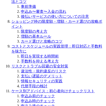
法とコツ
事前準備
申込み〜審査〜入金の流れ
後払いサービスの使い方についての注意
ショッピング枠の限度額・増額・カード選びの攻略ポ
イント
限度額の考え方
増額の基本ルール
カード選びと攻略のコツ
コストとスケジュールの実践管理：即日対応と手数料
を味方に
即日を実現する時間術
手数料を抑える考え方
リスクとトラブル回避の安全対策
違法性・規約違反のリスク
支払い遅延のデメリット
情報セキュリティの実践
代替手段の検討
ケース別アドバイス：初心者向けチェックリスト
申込み前のチェック
申込み時のチェック
申込み後のチェック