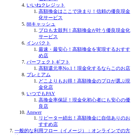
いいねクレジット
高額換金はここで決まり！信頼の優良現金
化サービス
88キャッシュ
プロも太鼓判！高額換金が叶う優良現金化
サービス
インパクト
最速・最安心！高額換金を実現するおすす
め店
パーフェクトギフト
高額還元率No.1！現金化するならこのお店
プレミアム
どこよりもお得！高額換金のプロが選ぶ現
金化店
いつでもPAY
高換金率保証！現金化初心者にも安心の優
良店
Answer
リピーター続出！高額換金に自信ありのお
すすめ店
一般的な利用フロー（イメージ）：オンラインでの方