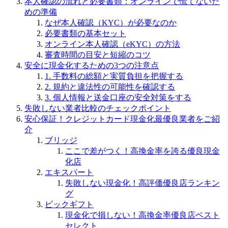
本人確認の流れと必要書類：オンラインで慌てないた
めの準備
なぜ本人確認（KYC）が必要なのか
必要書類の基本セット
オンライン本人確認（eKYC）の方法
審査時間の目安と短縮のコツ
安全に現金化するための3つの注意点
1. 手数料の総額と実質負担を把握する
2. 規約と違法性の可能性を確認する
3. 個人情報と送金口座の安全対策をする
失敗しない業者比較のチェックポイント
安心保証！クレジットカード現金化最優良業者をご紹
介
ブリッジ
ここで差がつく！高換金率を誇る優良現金
化店
エキスパート
失敗しない現金化！高評価優良店ランキン
グ
ビックギフト
現金化で損しない！高換金率優良店ベスト
セレクト