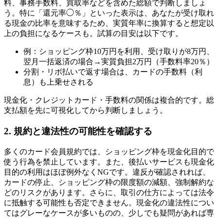
料、事務手数料、買取率などを含めた総額で判断しましょ
う。特に「還元率◯％」といった表示は、あなたが受け取れ
る現金の比率を意味するため、実質年率に換算すると想定以
上の負担になるケースも。試算の目安は以下です。
例：ショッピング枠10万円を利用、受け取りが8万円、
翌月一括返済の場合→実質負担2万円（手数料率20％）
分割・リボ払いで返す場合は、カードの手数料（利
息）も上乗せされる
現金化・クレジットカード・手数料の関係は複合的です。総
支払額を先に可視化してから判断しましょう。
2. 規約と違法性の可能性を確認する
多くのカード会員規約では、ショッピング枠を現金化目的で
使う行為を禁止しています。また、後払いサービスも現金化
目的の利用はほぼ例外なくNGです。違反が確認されれば、
カードの停止、ショッピング枠の限度額の減額、強制解約な
どのリスクがあります。さらに、取引の仕方によっては法令
に抵触する可能性も否定できません。現金化の違法性につい
てはグレーなケースが多いものの、少しでも疑問があれば専