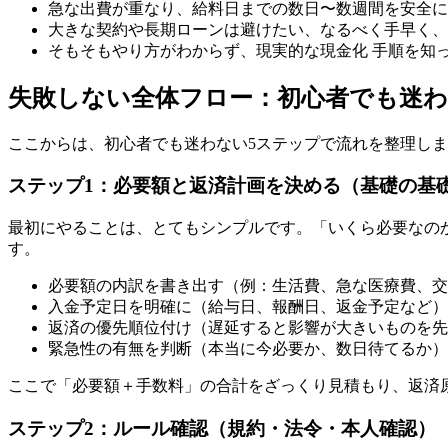
急な出費が重なり、給料日までの数日〜数週間を安全に
大きな契約や長期ローンは避けたい、なるべく手早く、
そもそもやり方がわからず、現実的な現金化 手順を知
失敗しない全体フロー：初心者でも迷わ
ここからは、初心者でも迷わない5ステップで流れを整理し
ステップ1：必要額と返済計画を決める（基礎の基
最初にやることは、とてもシンプルです。「いくら必要なの
す。
必要額の内訳を書き出す（例：生活費、急な医療費、交
入金予定日を明確に（給与日、報酬日、返金予定など）
返済の優先順位付け（遅延すると影響が大きいものを先
緊急性の有無を判断（本当に今必要か、数日待てるか）
ここで「必要額＋手数料」の合計をざっくり見積もり、返済
ステップ2：ルール確認（規約・法令・本人確認）