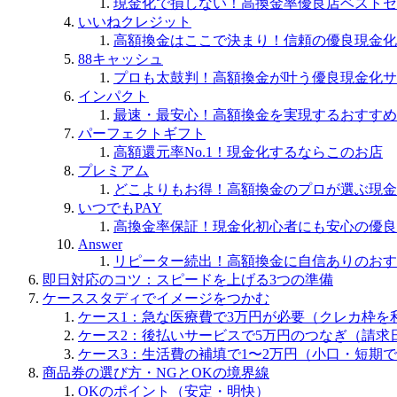
現金化で損しない！高換金率優良店ベストセ
いいねクレジット
高額換金はここで決まり！信頼の優良現金化
88キャッシュ
プロも太鼓判！高額換金が叶う優良現金化サ
インパクト
最速・最安心！高額換金を実現するおすすめ
パーフェクトギフト
高額還元率No.1！現金化するならこのお店
プレミアム
どこよりもお得！高額換金のプロが選ぶ現金
いつでもPAY
高換金率保証！現金化初心者にも安心の優良
Answer
リピーター続出！高額換金に自信ありのおす
即日対応のコツ：スピードを上げる3つの準備
ケーススタディでイメージをつかむ
ケース1：急な医療費で3万円が必要（クレカ枠を
ケース2：後払いサービスで5万円のつなぎ（請求
ケース3：生活費の補填で1〜2万円（小口・短期
商品券の選び方・NGとOKの境界線
OKのポイント（安定・明快）