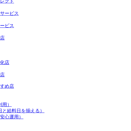
レクト
サービス
ービス
店
化店
店
すめ店
利用）
日と給料日を揃える）
で安心運用）