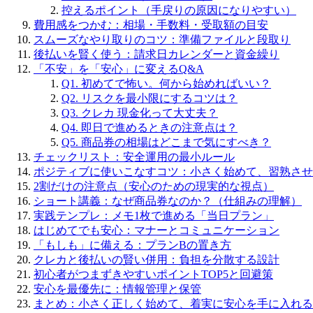
控えるポイント（手戻りの原因になりやすい）
費用感をつかむ：相場・手数料・受取額の目安
スムーズなやり取りのコツ：準備ファイルと段取り
後払いを賢く使う：請求日カレンダーと資金繰り
「不安」を「安心」に変えるQ&A
Q1. 初めてで怖い。何から始めればいい？
Q2. リスクを最小限にするコツは？
Q3. クレカ 現金化って大丈夫？
Q4. 即日で進めるときの注意点は？
Q5. 商品券の相場はどこまで気にすべき？
チェックリスト：安全運用の最小ルール
ポジティブに使いこなすコツ：小さく始めて、習熟させ
2割だけの注意点（安心のための現実的な視点）
ショート講義：なぜ商品券なのか？（仕組みの理解）
実践テンプレ：メモ1枚で進める「当日プラン」
はじめてでも安心：マナーとコミュニケーション
「もしも」に備える：プランBの置き方
クレカと後払いの賢い併用：負担を分散する設計
初心者がつまずきやすいポイントTOP5と回避策
安心を最優先に：情報管理と保管
まとめ：小さく正しく始めて、着実に安心を手に入れる