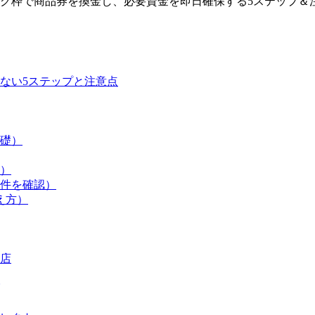
グ枠で商品券を換金し、必要資金を即日確保する5ステップ＆
ない5ステップと注意点
基礎）
枠）
条件を確認）
え方）
店