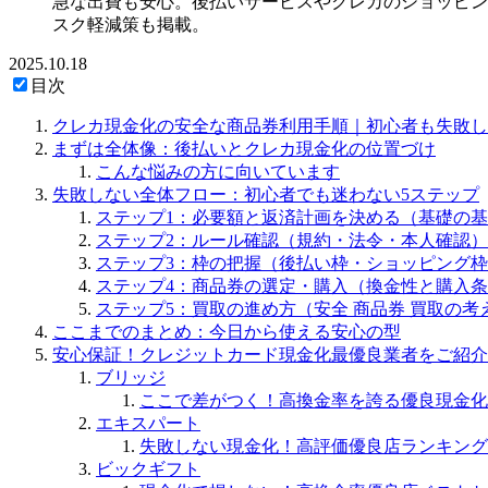
急な出費も安心。後払いサービスやクレカのショッピン
スク軽減策も掲載。
2025.10.18
目次
クレカ現金化の安全な商品券利用手順｜初心者も失敗し
まずは全体像：後払いとクレカ現金化の位置づけ
こんな悩みの方に向いています
失敗しない全体フロー：初心者でも迷わない5ステップ
ステップ1：必要額と返済計画を決める（基礎の
ステップ2：ルール確認（規約・法令・本人確認）
ステップ3：枠の把握（後払い枠・ショッピング
ステップ4：商品券の選定・購入（換金性と購入
ステップ5：買取の進め方（安全 商品券 買取の考
ここまでのまとめ：今日から使える安心の型
安心保証！クレジットカード現金化最優良業者をご紹介
ブリッジ
ここで差がつく！高換金率を誇る優良現金化
エキスパート
失敗しない現金化！高評価優良店ランキング
ビックギフト