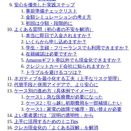
安心を優先した実践ステップ
事前準備チェックリスト
金額シミュレーションの考え方
初回は少額・段階的に
よくある質問（初心者の不安を解消）
本当に即日で入金されますか？
いくらから申し込めますか？
学生・主婦・フリーランスでも利用できますか？
在籍確認は必要ですか？
Amazonギフト券以外でも現金化できますか？
クレジットカード会社に知られますか？
トラブルを避けるコツは？
ネガティブを最小化する工夫（上手なリスク管理）
代替手段と併用アイデアで、より安心に
ケース別の進め方（具体例でイメージ）
ケース1：急な医療費が必要になった
ケース2：引っ越し初期費用を一部補填したい
ケース3：家電の故障で修理・買い替えが必要
よい業者選びは「説明の透明性」から
上手に活用するためのミニTips
クレカ現金化の「よくある誤解」を解消