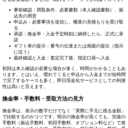
事前確認：買取条件、必要書類（本人確認書類）、振
込先の用意
申込み：必要事項を送信し、概算の見積もりを受け取
る
承諾：換金率・入金予定時刻に納得したら、正式に承
諾
ギフト券の提示：番号の伝達または画面の提出（指示
に従う）
最終確認と入金：査定完了後、指定口座へ入金
初回は本人確認が必要な場合が多く、時間がかかることもあ
ります。とはいえ、慣れてくると申込から入金までが短時間
で完了するケースも多く、即日現金化サービスとしての利便
性は高いと言えます。
換金率・手数料・受取方法の見方
換金率は、表示の数字だけでなく「実際に手元に残る金額」
で比較するのがコツです。明示の換金率が高くても、別途の
手数料（振込手数料、初回手数料、オプション料など）で差