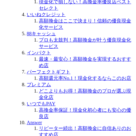
現金化で損しない！高換金率優良店ベスト
セレクト
いいねクレジット
高額換金はここで決まり！信頼の優良現金
化サービス
88キャッシュ
プロも太鼓判！高額換金が叶う優良現金化
サービス
インパクト
最速・最安心！高額換金を実現するおすす
め店
パーフェクトギフト
高額還元率No.1！現金化するならこのお店
プレミアム
どこよりもお得！高額換金のプロが選ぶ現
金化店
いつでもPAY
高換金率保証！現金化初心者にも安心の優
良店
Answer
リピーター続出！高額換金に自信ありのお
すすめ店