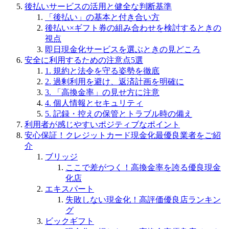
後払いサービスの活用と健全な判断基準
「後払い」の基本と付き合い方
後払い×ギフト券の組み合わせを検討するときの
視点
即日現金化サービスを選ぶときの見どころ
安全に利用するための注意点5選
1. 規約と法令を守る姿勢を徹底
2. 過剰利用を避け、返済計画を明確に
3. 「高換金率」の見せ方に注意
4. 個人情報とセキュリティ
5. 記録・控えの保管とトラブル時の備え
利用者が感じやすいポジティブなポイント
安心保証！クレジットカード現金化最優良業者をご紹
介
ブリッジ
ここで差がつく！高換金率を誇る優良現金
化店
エキスパート
失敗しない現金化！高評価優良店ランキン
グ
ビックギフト