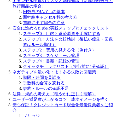
キャンセル関連のリスクと基礎知識（新幹線回数券・
旅行商品の場合）
回数券の払戻しの基本
新幹線キャンセル料の考え方
買取に出す場合の注意
安全に進めるための実践ステップとチェックリスト
ステップ0：目的と返済原資を明確にする
ステップ1：方法を比較検討（後払い優先・回数
券はルール順守）
ステップ2：費用の見える化（例付き）
ステップ3：スケジュール管理
ステップ4：書類・記録の管理
クイックチェックリスト（実行前に1分確認）
ネガティブを最小化：よくある失敗と回避策
期限・時間を見誤る
手数料の合算を忘れる
規約・ルールの確認不足
法律・規約の考え方（穏やかに正しく理解）
ユーザー満足度が上がるコツ：成功イメージを描く
安心保証！クレジットカード現金化最優良業者をご紹
介
ブリッジ