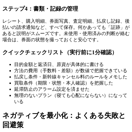
ステップ4：書類・記録の管理
レシート、購入明細、券面写真、査定明細、払戻し記録、後
払いの請求通知など、すべて保存。何かあっても「証跡」が
あると説明がスムーズです。未使用・使用済みの判断が絡む
場合は、券面の状態を撮っておくと安心です。
クイックチェックリスト（実行前に1分確認）
目的金額と返済日、原資が具体的に書ける
方法の費用（手数料・差額）が数値で把握できている
払戻し条件・新幹線キャンセル料のルールをメモした
買取条件（期限・状態・本人確認）を把握した
延滞防止のアラーム設定を済ませた
無理のないプラン（寝ても心配にならない）になって
いる
ネガティブを最小化：よくある失敗と
回避策