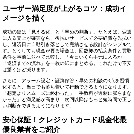
ユーザー満足度が上がるコツ：成功イ
メージを描く
成功の鍵は「見える化」と「早めの判断」。たとえば、翌週
に入る売上が確実なら、後払いサービスで必要経費を先払い
し、返済日に自動引き落としで完結させる設計がシンプルで
す。どうしても現金が要る場合は、回数券の払戻条件と買取
条件を事前に並べて比較し、「今日いくら手元に入るか」
「返済までの流れ」を一枚の紙にまとめる。これだけで不安
は驚くほど減ります。
さらに、アラーム設定・証跡保管・早めの相談の3点を習慣
化すると、当日でも落ち着いて行動できるようになります。
「想定よりスムーズに終わった」「手数料が過剰に膨らまな
かった」と満足感が高まり、次回以降はもっと短時間で正し
い判断ができるようになります。
安心保証！クレジットカード現金化最
優良業者をご紹介