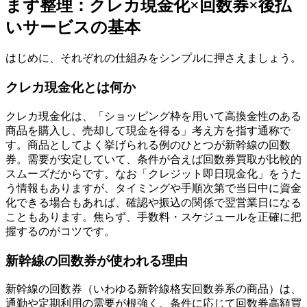
まず整理：クレカ現金化×回数券×後払
いサービスの基本
はじめに、それぞれの仕組みをシンプルに押さえましょう。
クレカ現金化とは何か
クレカ現金化は、「ショッピング枠を用いて高換金性のある
商品を購入し、売却して現金を得る」考え方を指す通称で
す。商品としてよく挙げられる例のひとつが新幹線の回数
券。需要が安定していて、条件が合えば回数券買取が比較的
スムーズだからです。なお「クレジット即日現金化」をうた
う情報もありますが、タイミングや手順次第で当日中に資金
化できる場合もあれば、確認や振込の関係で翌営業日になる
こともあります。焦らず、手数料・スケジュールを正確に把
握するのがコツです。
新幹線の回数券が使われる理由
新幹線の回数券（いわゆる新幹線格安回数券系の商品）は、
通勤や定期利用の需要が根強く、条件に応じて回数券高額買