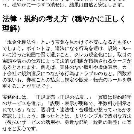
う。穏やかに一つずつ潰せば、結果は自然と安定します。
法律・規約の考え方（穏やかに正しく
理解）
「現金化違法性」という言葉を見かけて不安になる方も多い
でしょう。ポイントは、違法になる行為を避け、規約・ルー
ルに沿った範囲で賢く選ぶこと。クレカ現金化には、取引の
実態や表示の仕方によって法的な問題が指摘されるケースが
あるとされます。例えば、実体のない取引や虚偽表示、カー
ド会社の規約違反につながる行為はトラブルのもと。回数券
の扱いも、券種ごとの払戻し規定や販売・転売のルールを尊
重することが前提です。
実務的には、「正規販売→正規の払戻し」「買取は規約順守
のサービスを選ぶ」「説明・表示が明確で、手数料が開示さ
れている」など、透明性・適法性・合理性が整っているかを
確認しましょう。迷ったときは、よりシンプルで透明な方法
（後払いサービスの活用や、身近な節約・繰延の調整）に寄
せると安心です。