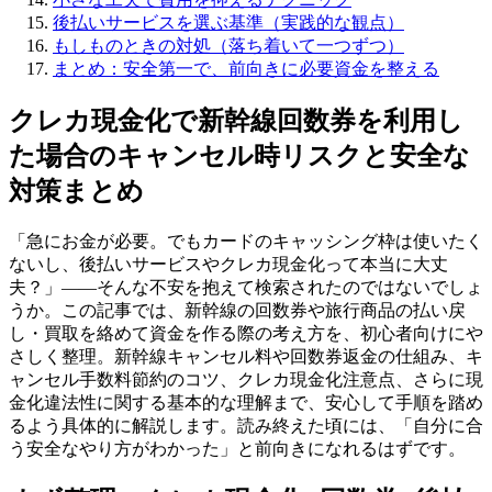
後払いサービスを選ぶ基準（実践的な観点）
もしものときの対処（落ち着いて一つずつ）
まとめ：安全第一で、前向きに必要資金を整える
クレカ現金化で新幹線回数券を利用し
た場合のキャンセル時リスクと安全な
対策まとめ
「急にお金が必要。でもカードのキャッシング枠は使いたく
ないし、後払いサービスやクレカ現金化って本当に大丈
夫？」——そんな不安を抱えて検索されたのではないでしょ
うか。この記事では、新幹線の回数券や旅行商品の払い戻
し・買取を絡めて資金を作る際の考え方を、初心者向けにや
さしく整理。新幹線キャンセル料や回数券返金の仕組み、キ
ャンセル手数料節約のコツ、クレカ現金化注意点、さらに現
金化違法性に関する基本的な理解まで、安心して手順を踏め
るよう具体的に解説します。読み終えた頃には、「自分に合
う安全なやり方がわかった」と前向きになれるはずです。