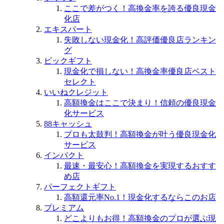
ここで差がつく！高換金率を誇る優良現金
化店
エキスパート
失敗しない現金化！高評価優良店ランキン
グ
ビックギフト
現金化で損しない！高換金率優良店ベスト
セレクト
いいねクレジット
高額換金はここで決まり！信頼の優良現金
化サービス
88キャッシュ
プロも太鼓判！高額換金が叶う優良現金化
サービス
インパクト
最速・最安心！高額換金を実現するおすす
め店
パーフェクトギフト
高額還元率No.1！現金化するならこのお店
プレミアム
どこよりもお得！高額換金のプロが選ぶ現