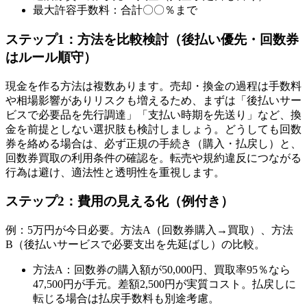
最大許容手数料：合計〇〇％まで
ステップ1：方法を比較検討（後払い優先・回数券
はルール順守）
現金を作る方法は複数あります。売却・換金の過程は手数料
や相場影響がありリスクも増えるため、まずは「後払いサー
ビスで必要品を先行調達」「支払い時期を先送り」など、換
金を前提としない選択肢も検討しましょう。どうしても回数
券を絡める場合は、必ず正規の手続き（購入・払戻し）と、
回数券買取の利用条件の確認を。転売や規約違反につながる
行為は避け、適法性と透明性を重視します。
ステップ2：費用の見える化（例付き）
例：5万円が今日必要。方法A（回数券購入→買取）、方法
B（後払いサービスで必要支出を先延ばし）の比較。
方法A：回数券の購入額が50,000円、買取率95％なら
47,500円が手元。差額2,500円が実質コスト。払戻しに
転じる場合は払戻手数料も別途考慮。