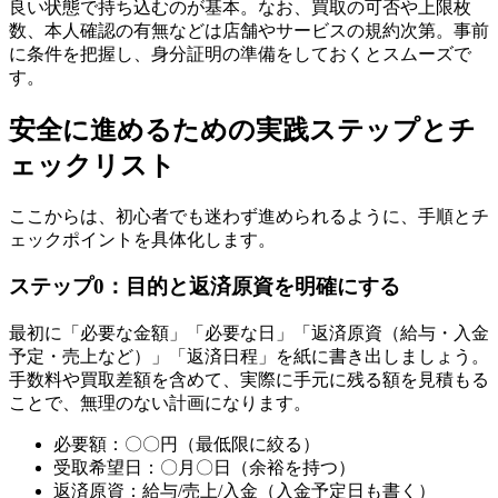
良い状態で持ち込むのが基本。なお、買取の可否や上限枚
数、本人確認の有無などは店舗やサービスの規約次第。事前
に条件を把握し、身分証明の準備をしておくとスムーズで
す。
安全に進めるための実践ステップとチ
ェックリスト
ここからは、初心者でも迷わず進められるように、手順とチ
ェックポイントを具体化します。
ステップ0：目的と返済原資を明確にする
最初に「必要な金額」「必要な日」「返済原資（給与・入金
予定・売上など）」「返済日程」を紙に書き出しましょう。
手数料や買取差額を含めて、実際に手元に残る額を見積もる
ことで、無理のない計画になります。
必要額：〇〇円（最低限に絞る）
受取希望日：〇月〇日（余裕を持つ）
返済原資：給与/売上/入金（入金予定日も書く）