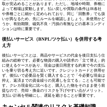
取が見込めることがあります。ただし、地域や時期、券種に
よって相場は変動します。払い戻しや買取の条件はJR各社
や券種ごとに細かく定められており、同じ「回数券」でも扱
いが異なるため、先にルールを確認しましょう。未使用かど
うか、有効期限、磁気不良・汚損の有無などの基本コンディ
ションは特に重要です。
後払いサービス（BNPL/ツケ払い）を併用する考
え方
後払いサービスとは、商品やサービスの代金を後日支払う仕
組みの総称です。必要な物資の購入や請求の「立て替え」的
に使えるケースがあり、現金は後日用意する約束で今の支払
いを乗り切る考え方に近いです。クレジットカードと併用せ
ず、後払いで必要品を賢く購入することで「今必要な現金は
抑え、返済までの資金繰りの見通しを立てる」ことも可能で
す。クレカ現金化に比べると、購入した物をそのまま使う前
提なので、売却・換金のリスクを下げやすい点がメリット。
支払い計画を明確にし、遅延を避けることが重要です。
キャンセル関連のリスクと基礎知識