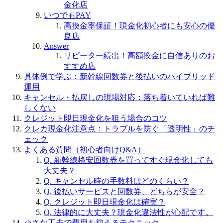
金化店
いつでもPAY
高換金率保証！現金化初心者にも安心の優
良店
Answer
リピーター続出！高額換金に自信ありのお
すすめ店
具体例で学ぶ：新幹線回数券と後払いのハイブリッド
運用
キャンセル・払戻しの現場対応：落ち着いていれば難
しくない
クレジット即日現金化を狙う場合のコツ
クレカ現金化注意点：トラブルを防ぐ「透明性」のチ
ェック
よくある質問（初心者向けQ&A）
Q. 新幹線格安回数券を買ってすぐ現金化しても
大丈夫？
Q. キャンセル時の手数料はどのくらい？
Q. 後払いサービスと回数券、どちらが安全？
Q. クレジット即日現金化は確実？
Q. 法律的に大丈夫？現金化違法性が心配です。
小さな工夫で費用を抑えるテクニック