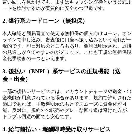
言い回しを見かけても、まずはキャッシング枠という公式ル
ートを検討するのが実質的に安全かつ早道です。
2. 銀行系カードローン（無担保）
本人確認と簡易審査で使える無担保の個人向けローン。オン
ラインで申し込み、審査後に口座へ振り込みという流れが一
般的です。即日対応のところもあり、金利は明示され、返済
の見通しが立てやすいのがメリット。これも正規の無担保現
金化手続きの一つといえます。
3. 後払い（BNPL）系サービスの正規機能（送
金・出金）
一部の後払いサービスには、アカウントチャージや送金・出
金機能が用意されている場合があります。規約で許可された
範囲であれば、手数料明示のもとでスムーズに資金化が可
能。反対に、規約外の転売やグレーな回り道は避けた方が、
トラブル回避の面でも安心です。
4. 給与前払い・報酬即時受け取りサービス