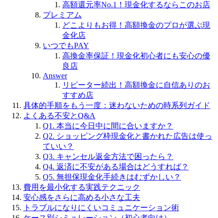
高額還元率No.1！現金化するならこのお店
プレミアム
どこよりもお得！高額換金のプロが選ぶ現
金化店
いつでもPAY
高換金率保証！現金化初心者にも安心の優
良店
Answer
リピーター続出！高額換金に自信ありのお
すすめ店
具体的手順をもう一度：迷わないための時系列ガイド
よくある不安とQ&A
Q1. 本当に今日中に間に合いますか？
Q2. ショッピング枠現金化と書かれた広告は使っ
ていい？
Q3. キャンセル返金方法で困ったら？
Q4. 返済に不安がある場合はどうすれば？
Q5. 無担保現金化手続きはむずかしい？
費用を最小化する実践テクニック
安心感をさらに高める小さな工夫
トラブルになりにくいコミュニケーション術
ケース別シミュレーション（初心者向け）