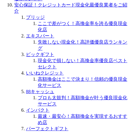
安心保証！クレジットカード現金化最優良業者をご紹
介
ブリッジ
ここで差がつく！高換金率を誇る優良現金
化店
エキスパート
失敗しない現金化！高評価優良店ランキン
グ
ビックギフト
現金化で損しない！高換金率優良店ベスト
セレクト
いいねクレジット
高額換金はここで決まり！信頼の優良現金
化サービス
88キャッシュ
プロも太鼓判！高額換金が叶う優良現金化
サービス
インパクト
最速・最安心！高額換金を実現するおすす
め店
パーフェクトギフト