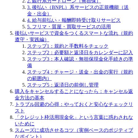
2. 銀行系カードローン（無担保）
3. 後払い（BNPL）系サービスの正規機能（送
金・出金）
4. 給与前払い・報酬即時受け取りサービス
5. フリマ・質屋・買取サービスの活用
後払いサービスで資金をつくるスマートな流れ（規約
遵守・実践編）
ステップ1：規約と手数料をチェック
ステップ2：必要額と返済日をカレンダーに記入
ステップ3：本人確認・無担保現金化手続きの準
備
ステップ4：チャージ・送金・出金の実行（規約
の範囲内）
ステップ5：返済日の前倒し管理
購入をキャンセルすることになったら：キャンセル返
金方法の基本
トラブル回避の心得：やっておくと安心なチェックリ
スト
「クレジット枠活用現金化」という言葉に惑わされな
いために
スムーズに成功させるコツ（実例ベースのポジティブ
なポイント）