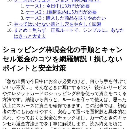
ケース1：今日中に3万円が必要
ケース2：1週間以内に5万円が必要
ケース3：購入した商品を取りやめたい
やってはいけない落とし穴をやさしく回避
まとめ：焦らず、正規ルートで、シンプルに。あなた
はきっと大丈夫
ショッピング枠現金化の手順とキャン
セル返金のコツを網羅解説！損しない
ポイントと安全対策
「急な出費で今日中にお金が必要だけど、何から手を付けて
いいか不安…」そんなときに耳にするのが、後払いサービス
やクレジットカードのショッピング枠を使って資金をつくる
方法です。結論から言うと、ルールを守って使えば、思った
以上にスムーズに資金を確保できます。この記事では、初心
者の方にもわかりやすく、安心して選べる選択肢と具体的な
流れ、やっておくと安全なチェック項目、万一のときのキャ
ンセル返金方法までを丁寧に解説します。読み終える頃に