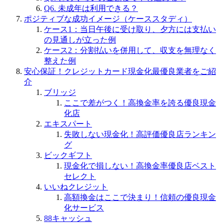
Q6. 未成年は利用できる？
ポジティブな成功イメージ（ケーススタディ）
ケース1：当日午後に受け取り、夕方には支払い
の見通しが立った例
ケース2：分割払いを併用して、収支を無理なく
整えた例
安心保証！クレジットカード現金化最優良業者をご紹
介
ブリッジ
ここで差がつく！高換金率を誇る優良現金
化店
エキスパート
失敗しない現金化！高評価優良店ランキン
グ
ビックギフト
現金化で損しない！高換金率優良店ベスト
セレクト
いいねクレジット
高額換金はここで決まり！信頼の優良現金
化サービス
88キャッシュ