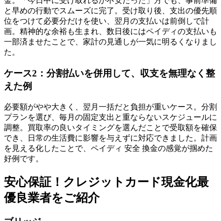
金。「今日中に受け取れるか不安だった」方でも、事前準備
と早めの行動でスムーズに完了。受け取り後、支出の優先順
位をつけて必要分だけを使い、翌月の支払いは前倒しで計
画。精神的な余裕も生まれ、数日後にはペイディの支払いも
一部済ませたことで、家計の見通しが一気に明るくなりまし
た。
ケース2：分割払いを併用して、収支を無理なく整
えた例
必要額がやや大きく、翌月一括だと負担が重いケース。分割
プランを選び、毎月の固定支出と重ならないスケジュールに
調整。買取率の良いタイミングを選んだことで受取額を確保
でき、日常の生活費に影響を与えずに対応できました。計画
を見える化したことで、ペイディ 安全 換金の感覚が掴めた
好例です。
安心保証！クレジットカード現金化最
優良業者をご紹介