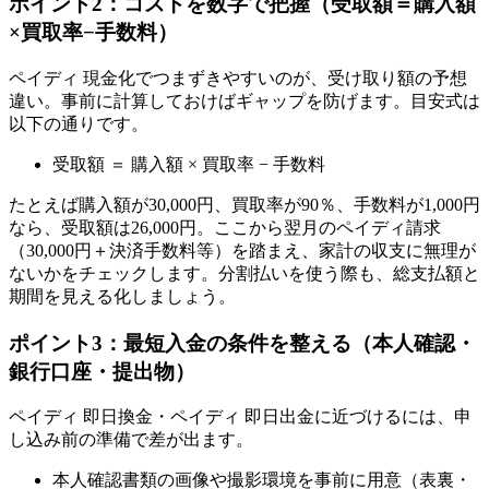
ポイント2：コストを数字で把握（受取額＝購入額
×買取率−手数料）
ペイディ 現金化でつまずきやすいのが、受け取り額の予想
違い。事前に計算しておけばギャップを防げます。目安式は
以下の通りです。
受取額 ＝ 購入額 × 買取率 − 手数料
たとえば購入額が30,000円、買取率が90％、手数料が1,000円
なら、受取額は26,000円。ここから翌月のペイディ請求
（30,000円＋決済手数料等）を踏まえ、家計の収支に無理が
ないかをチェックします。分割払いを使う際も、総支払額と
期間を見える化しましょう。
ポイント3：最短入金の条件を整える（本人確認・
銀行口座・提出物）
ペイディ 即日換金・ペイディ 即日出金に近づけるには、申
し込み前の準備で差が出ます。
本人確認書類の画像や撮影環境を事前に用意（表裏・