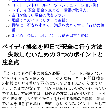
コストコントロールのコツ（シミュレーション例）
ペイディ 安全 換金を支える「情報の取り方」
当日が難しい場合の代替プラン
用語ミニガイド（サクッと復習）
最後に：不安を小さく、満足を大きくする「行動の順
番」
まとめ：今日、安心して一歩踏み出すために
ペイディ換金を即日で安全に行う方法
｜失敗しないための３つのポイントと
注意点
「どうしても今日中にお金が必要…」「カードが使えない、
でもペイディなら使える」――そんな時、ネット 即日 換金
の情報にたどり着いて不安になっていませんか。初めてだ
と、どこまでが安全で、何から始めればいいのか分からない
ですよね。本記事では、初心者の方にもわかりやすく、ペイ
ディ 現金化（ペイディ 換金）を検討する際の全体像、即日
でお金を用意する流れ、失敗しない３つのポイント、そして