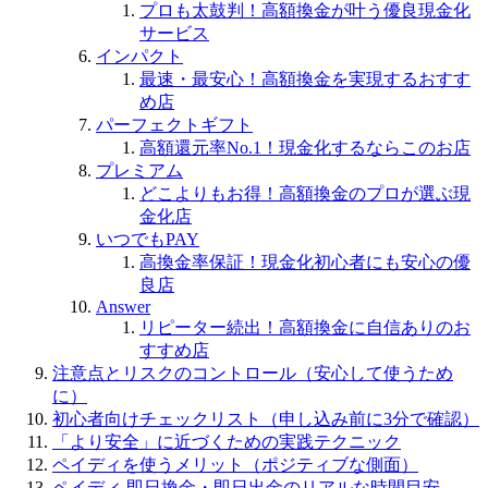
プロも太鼓判！高額換金が叶う優良現金化
サービス
インパクト
最速・最安心！高額換金を実現するおすす
め店
パーフェクトギフト
高額還元率No.1！現金化するならこのお店
プレミアム
どこよりもお得！高額換金のプロが選ぶ現
金化店
いつでもPAY
高換金率保証！現金化初心者にも安心の優
良店
Answer
リピーター続出！高額換金に自信ありのお
すすめ店
注意点とリスクのコントロール（安心して使うため
に）
初心者向けチェックリスト（申し込み前に3分で確認）
「より安全」に近づくための実践テクニック
ペイディを使うメリット（ポジティブな側面）
ペイディ 即日換金・即日出金のリアルな時間目安