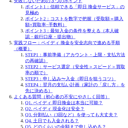
失敗しないための３つのポイント
ポイント1：信頼できる「即日 換金サービス」の
見極め
ポイント2：コストを数字で把握（受取額＝購入
額×買取率−手数料）
ポイント3：最短入金の条件を整える（本人確
認・銀行口座・提出物）
実践フロー：ペイディ 換金を安全志向で進める手順
（概要）
STEP1：事前準備（アカウント・上限・支払方法
の再確認）
STEP2：サービス選定（安全性＞スピード＞買取
率の順で）
STEP3：申し込み〜入金（即日を狙うコツ）
STEP4：翌月の支払い計画（家計の「戻し方」を
先に決める）
よくある質問（初心者の不安にやさしく回答）
Q1. ペイディ 即日換金は本当に可能？
Q2. ペイディ 現金化は安全？
Q3. 分割払い（3回など）を使っても大丈夫？
Q4. 土日でも入金される？
Q5. どのくらいの金額まで申し込める？