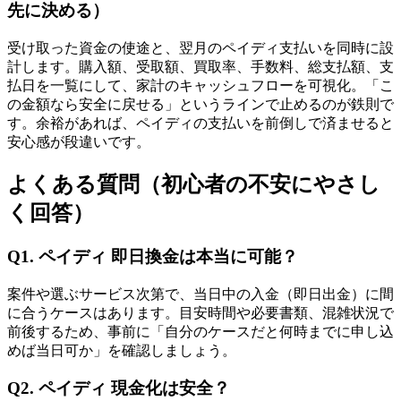
先に決める）
受け取った資金の使途と、翌月のペイディ支払いを同時に設
計します。購入額、受取額、買取率、手数料、総支払額、支
払日を一覧にして、家計のキャッシュフローを可視化。「こ
の金額なら安全に戻せる」というラインで止めるのが鉄則で
す。余裕があれば、ペイディの支払いを前倒しで済ませると
安心感が段違いです。
よくある質問（初心者の不安にやさし
く回答）
Q1. ペイディ 即日換金は本当に可能？
案件や選ぶサービス次第で、当日中の入金（即日出金）に間
に合うケースはあります。目安時間や必要書類、混雑状況で
前後するため、事前に「自分のケースだと何時までに申し込
めば当日可か」を確認しましょう。
Q2. ペイディ 現金化は安全？