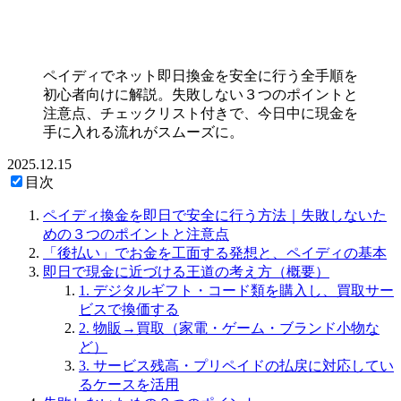
ペイディでネット即日換金を安全に行う全手順を
初心者向けに解説。失敗しない３つのポイントと
注意点、チェックリスト付きで、今日中に現金を
手に入れる流れがスムーズに。
2025.12.15
目次
ペイディ換金を即日で安全に行う方法｜失敗しないた
めの３つのポイントと注意点
「後払い」でお金を工面する発想と、ペイディの基本
即日で現金に近づける王道の考え方（概要）
1. デジタルギフト・コード類を購入し、買取サー
ビスで換価する
2. 物販→買取（家電・ゲーム・ブランド小物な
ど）
3. サービス残高・プリペイドの払戻に対応してい
るケースを活用