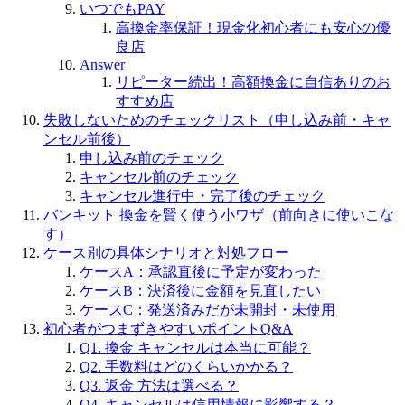
いつでもPAY
高換金率保証！現金化初心者にも安心の優
良店
Answer
リピーター続出！高額換金に自信ありのお
すすめ店
失敗しないためのチェックリスト（申し込み前・キャ
ンセル前後）
申し込み前のチェック
キャンセル前のチェック
キャンセル進行中・完了後のチェック
バンキット 換金を賢く使う小ワザ（前向きに使いこな
す）
ケース別の具体シナリオと対処フロー
ケースA：承認直後に予定が変わった
ケースB：決済後に金額を見直したい
ケースC：発送済みだが未開封・未使用
初心者がつまずきやすいポイントQ&A
Q1. 換金 キャンセルは本当に可能？
Q2. 手数料はどのくらいかかる？
Q3. 返金 方法は選べる？
Q4. キャンセルは信用情報に影響する？