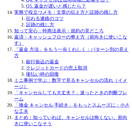
Q5. 返金が遅いと感じたら？
実務で役立つメモ：文章の伝え方と証跡の残し方
伝わる連絡のコツ
証跡の残し方
知って安心：特商法表示・規約の見どころ
返済・キャッシュフローの整え方（前向きに使いこな
す）
「返金 方法」をもう一歩くわしく：パターン別の見え
方
銀行振込の返金
クレジットカードの売上取消
後払い枠の回復
ミニ事例で学ぶ：数字で見るキャンセルの流れ（イメ
ージ）
「キャンセルしても大丈夫？」迷ったときの判断フレ
ーム
「換金 キャンセル 手続き」をもっとスムーズに：小さ
な工夫
まとめ：知っていれば、キャンセルは怖くない。前向
きに使いこなそう