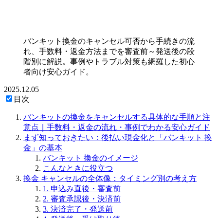
バンキット換金のキャンセル可否から手続きの流
れ、手数料・返金方法までを審査前～発送後の段
階別に解説。事例やトラブル対策も網羅した初心
者向け安心ガイド。
2025.12.05
目次
バンキットの換金をキャンセルする具体的な手順と注
意点｜手数料・返金の流れ・事例でわかる安心ガイド
まず知っておきたい：後払い現金化と「バンキット 換
金」の基本
バンキット 換金のイメージ
こんなときに役立つ
換金 キャンセルの全体像：タイミング別の考え方
1. 申込み直後・審査前
2. 審査承認後・決済前
3. 決済完了・発送前