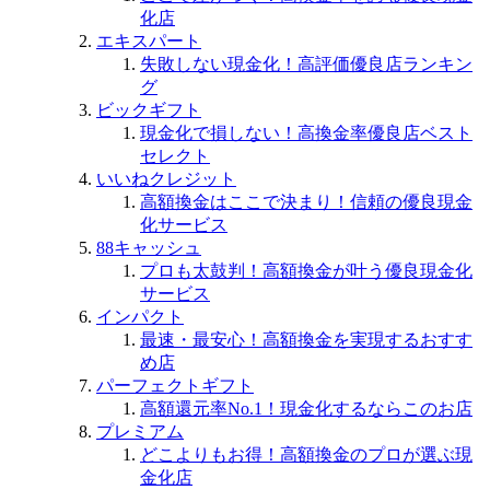
化店
エキスパート
失敗しない現金化！高評価優良店ランキン
グ
ビックギフト
現金化で損しない！高換金率優良店ベスト
セレクト
いいねクレジット
高額換金はここで決まり！信頼の優良現金
化サービス
88キャッシュ
プロも太鼓判！高額換金が叶う優良現金化
サービス
インパクト
最速・最安心！高額換金を実現するおすす
め店
パーフェクトギフト
高額還元率No.1！現金化するならこのお店
プレミアム
どこよりもお得！高額換金のプロが選ぶ現
金化店