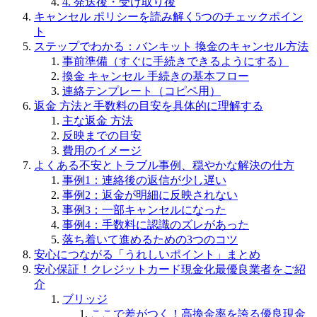
4. 発送後・受け取り後
キャンセル ポリシーを読み解く5つのチェックポイン
ト
ステップでわかる：バンキット 換金のキャンセル方法
事前準備（すぐに手続きできるようにする）
換金 キャンセル 手続きの基本フロー
連絡テンプレート（コピペ用）
返金 方法と手数料の目安を具体的に理解する
主な返金 方法
反映までの目安
費用のイメージ
よくある不安とトラブル事例、穏やかな解決の仕方
事例1：連絡後の返信が少し遅い
事例2：返金が明細に反映されない
事例3：一部キャンセルになった
事例4：手数料に認識のズレがあった
落ち着いて進めるための3つのコツ
安心につながる「うれしいポイント」まとめ
安心保証！クレジットカード現金化最優良業者をご紹
介
ブリッジ
ここで差がつく！高換金率を誇る優良現金