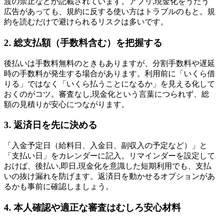
渡の禁止などが記載されています。アプリ,現金化をうたう
広告があっても、規約に反する使い方はトラブルのもと。規
約を読むだけで避けられるリスクは多いです。
2. 総支払額（手数料含む）を把握する
後払いは手数料無料のときもありますが、分割手数料や遅延
時の手数料が発生する場合があります。利用前に「いくら借
りる」ではなく「いくら払うことになるか」を見える化して
おくのがコツ。審査なし,現金化という言葉につられず、総
額の見積りが安心につながります。
3. 返済日を先に決める
「入金予定日（給料日、入金日、副収入の予定など）」と
「支払い日」をカレンダーに記入。リマインダーを設定して
おけば、後払い,即日,現金化を意識した短期利用でも、支払
いの抜け漏れを防げます。返済日を動かせるオプションがあ
るかも事前に確認しましょう。
4. 本人確認や適正な審査はむしろ安心材料