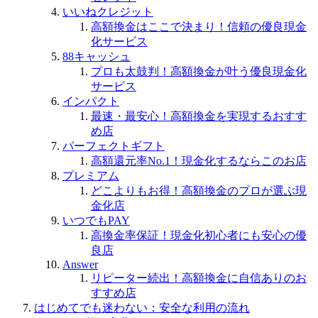
いいねクレジット
高額換金はここで決まり！信頼の優良現金
化サービス
88キャッシュ
プロも太鼓判！高額換金が叶う優良現金化
サービス
インパクト
最速・最安心！高額換金を実現するおすす
め店
パーフェクトギフト
高額還元率No.1！現金化するならこのお店
プレミアム
どこよりもお得！高額換金のプロが選ぶ現
金化店
いつでもPAY
高換金率保証！現金化初心者にも安心の優
良店
Answer
リピーター続出！高額換金に自信ありのお
すすめ店
はじめてでも迷わない：安全な利用の流れ