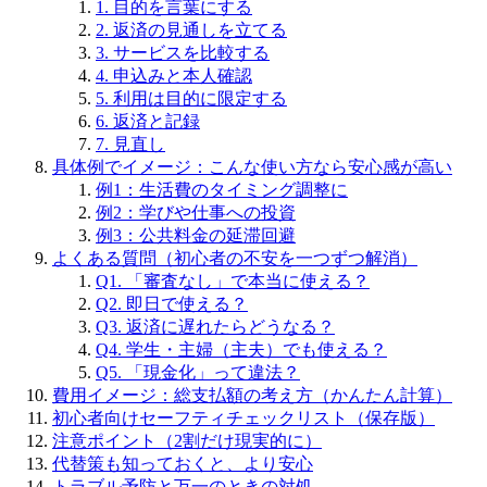
1. 目的を言葉にする
2. 返済の見通しを立てる
3. サービスを比較する
4. 申込みと本人確認
5. 利用は目的に限定する
6. 返済と記録
7. 見直し
具体例でイメージ：こんな使い方なら安心感が高い
例1：生活費のタイミング調整に
例2：学びや仕事への投資
例3：公共料金の延滞回避
よくある質問（初心者の不安を一つずつ解消）
Q1. 「審査なし」で本当に使える？
Q2. 即日で使える？
Q3. 返済に遅れたらどうなる？
Q4. 学生・主婦（主夫）でも使える？
Q5. 「現金化」って違法？
費用イメージ：総支払額の考え方（かんたん計算）
初心者向けセーフティチェックリスト（保存版）
注意ポイント（2割だけ現実的に）
代替策も知っておくと、より安心
トラブル予防と万一のときの対処