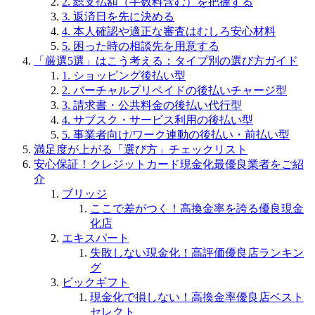
2. 総支払額（手数料含む）を把握する
3. 返済日を先に決める
4. 本人確認や適正な審査はむしろ安心材料
5. 困った時の相談先を用意する
「厳選5選」はこう考える：タイプ別の選び方ガイド
1. ショッピング後払い型
2. バーチャルプリペイドの後払いチャージ型
3. 請求書・公共料金の後払い代行型
4. サブスク・サービス利用の後払い型
5. 事業者向け/ワーク連動の後払い・前払い型
満足度が上がる「選び方」チェックリスト
安心保証！クレジットカード現金化最優良業者をご紹
介
ブリッジ
ここで差がつく！高換金率を誇る優良現金
化店
エキスパート
失敗しない現金化！高評価優良店ランキン
グ
ビックギフト
現金化で損しない！高換金率優良店ベスト
セレクト