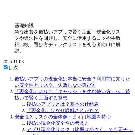
基礎知識
急な出費を後払いアプリで賢く工面！現金化リス
クや違法性を回避し、安全に活用するコツや手数
料比較、選び方チェックリストを初心者向けに解
説。
2025.11.03
目次
後払いアプリの現金化は本当に安全？利用前に知りた
い安全性とリスク、失敗しない選び方
「現金化」よりも「キャッシュを生む使い方」へ：後
払いで賢く工面する発想
後払いアプリとは？基本の仕組み
「現金化」はなぜ誤解されがち？
安全性とリスクの全体像：まずは地図を持つ
後払い現金化安全性の考え方
アプリ現金化リスク（比率は小さく、でも要チェ