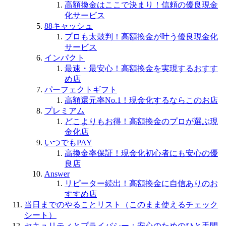
高額換金はここで決まり！信頼の優良現金
化サービス
88キャッシュ
プロも太鼓判！高額換金が叶う優良現金化
サービス
インパクト
最速・最安心！高額換金を実現するおすす
め店
パーフェクトギフト
高額還元率No.1！現金化するならこのお店
プレミアム
どこよりもお得！高額換金のプロが選ぶ現
金化店
いつでもPAY
高換金率保証！現金化初心者にも安心の優
良店
Answer
リピーター続出！高額換金に自信ありのお
すすめ店
当日までのやることリスト（このまま使えるチェック
シート）
セキュリティとプライバシー：安心のためのひと手間