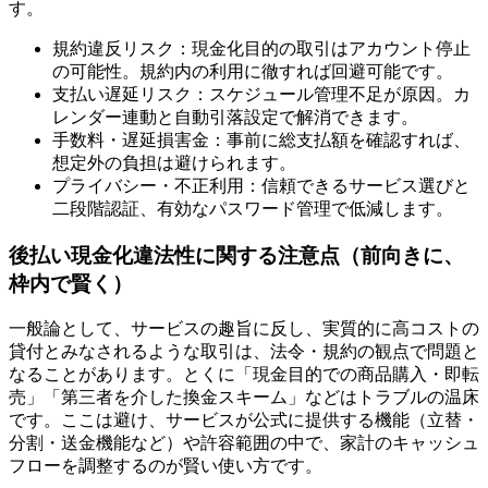
す。
規約違反リスク：現金化目的の取引はアカウント停止
の可能性。規約内の利用に徹すれば回避可能です。
支払い遅延リスク：スケジュール管理不足が原因。カ
レンダー連動と自動引落設定で解消できます。
手数料・遅延損害金：事前に総支払額を確認すれば、
想定外の負担は避けられます。
プライバシー・不正利用：信頼できるサービス選びと
二段階認証、有効なパスワード管理で低減します。
後払い現金化違法性に関する注意点（前向きに、
枠内で賢く）
一般論として、サービスの趣旨に反し、実質的に高コストの
貸付とみなされるような取引は、法令・規約の観点で問題と
なることがあります。とくに「現金目的での商品購入・即転
売」「第三者を介した換金スキーム」などはトラブルの温床
です。ここは避け、サービスが公式に提供する機能（立替・
分割・送金機能など）や許容範囲の中で、家計のキャッシュ
フローを調整するのが賢い使い方です。