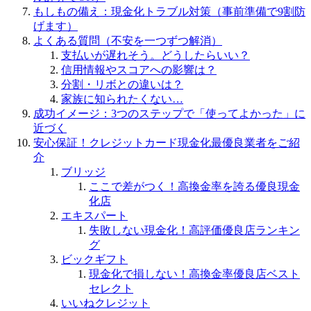
もしもの備え：現金化トラブル対策（事前準備で9割防
げます）
よくある質問（不安を一つずつ解消）
支払いが遅れそう。どうしたらいい？
信用情報やスコアへの影響は？
分割・リボとの違いは？
家族に知られたくない…
成功イメージ：3つのステップで「使ってよかった」に
近づく
安心保証！クレジットカード現金化最優良業者をご紹
介
ブリッジ
ここで差がつく！高換金率を誇る優良現金
化店
エキスパート
失敗しない現金化！高評価優良店ランキン
グ
ビックギフト
現金化で損しない！高換金率優良店ベスト
セレクト
いいねクレジット