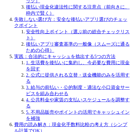
ック）
後払い現金化違法性に関する注意点（前向きに、
枠内で賢く）
失敗しない選び方：安全な後払いアプリ選びのチェッ
クポイント
安全性向上ポイント（選ぶ前の総合チェックリス
ト）
後払いアプリ審査基準の一般像（スムーズに通る
ための心得）
実践：合法的にキャッシュを捻出する5つの方法
1. 生活費を後払いに集約し、今必要な費用に現金
を回す
2. 公式に提供される立替・送金機能のみを活用す
る
3. 給与の前払い・公的制度・適法な小口資金サー
ビスを組み合わせる
4. 公共料金や家賃の支払いスケジュールを調整す
る
5. 不用品販売やポイントの活用でキャッシュイン
を補強
費用の読み解き：現金化手数料比較の考え方（シンプ
ル計算でOK）