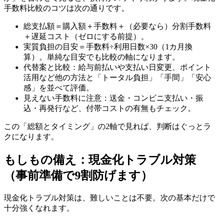
手数料比較のコツは次の通りです。
総支払額＝購入額＋手数料＋（必要なら）分割手数料
＋遅延コスト（ゼロにする前提）。
実質負担の目安＝手数料÷利用日数×30（1カ月換
算）。単純な目安でも比較の軸になります。
代替案と比較：給与前払いや支払い日変更、ポイント
活用など他の方法と「トータル負担」「手間」「安心
感」を並べて評価。
見えない手数料に注意：送金・コンビニ支払い・振
込・再発行など、付帯コストの有無もチェック。
この「総額とタイミング」の2軸で見れば、判断はぐっとラ
クになります。
もしもの備え：現金化トラブル対策
（事前準備で9割防げます）
現金化トラブル対策は、難しいことは不要。次の基本だけで
十分強くなれます。