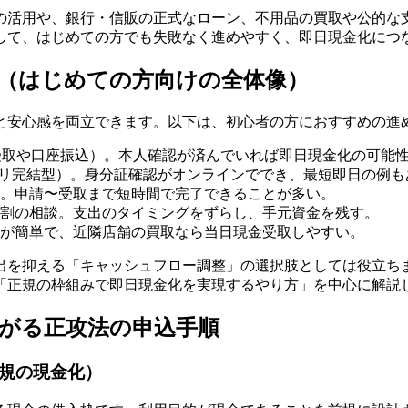
の活用や、銀行・信販の正式なローン、不用品の買取や公的な
して、はじめての方でも失敗なく進めやすく、即日現金化につ
（はじめての方向けの全体像）
と安心感を両立できます。以下は、初心者の方におすすめの進
受取や口座振込）。本人確認が済んでいれば即日現金化の可能
プリ完結型）。身分証確認がオンラインででき、最短即日の例も
。申請〜受取まで短時間で完了できることが多い。
割の相談。支出のタイミングをずらし、手元資金を残す。
が簡単で、近隣店舗の買取なら当日現金受取しやすい。
出を抑える「キャッシュフロー調整」の選択肢としては役立ち
「正規の枠組みで即日現金化を実現するやり方」を中心に解説
がる正攻法の申込手順
正規の現金化）