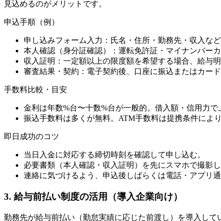
見込めるのがメリットです。
申込手順（例）
申し込みフォーム入力：氏名・住所・勤務先・収入など
本人確認（身分証確認）：運転免許証・マイナンバーカ
収入証明：一定額以上の限度額を希望する場合、給与明
審査結果・契約：電子契約後、口座に振込またはカード
手数料比較・目安
金利は年数%台〜十数%台が一般的。借入額・信用力で
振込手数料は多くが無料。ATM手数料は提携条件によ
即日成功のコツ
当日入金に対応する締切時刻を確認して申し込む。
必要書類（本人確認・収入証明）を先にスマホで撮影し
連絡に気づけるよう、申込後しばらくは電話・アプリ通
3. 給与前払い制度の活用（導入企業向け）
勤務先が給与前払い（勤怠実績に応じた前渡し）を導入して