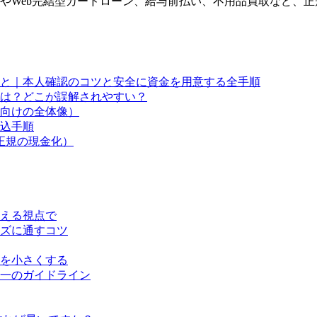
やWeb完結型カードローン、給与前払い、不用品買取など、
と｜本人確認のコツと安全に資金を用意する全手順
は？どこが誤解されやすい？
向けの全体像）
込手順
正規の現金化）
える視点で
ズに通すコツ
を小さくする
一のガイドライン