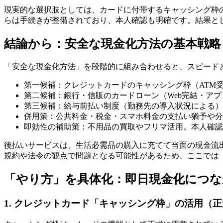
現実的な選択肢としては、カードに付帯するキャッシング枠
らは手続きが整備されており、本人確認も明確です。結果と
結論から：安全な現金化方法の基本戦略
「安全な現金化方法」を段階的に組み合わせると、スピード
第一候補：クレジットカードのキャッシング枠（ATM
第二候補：銀行・信販のカードローン（Web完結・ア
第三候補：給与前払い制度（勤務先の導入状況による）
併用策：公共料金・税金・スマホ料金の支払い猶予や分
即効性の補助策：不用品の買取やフリマ活用。本人確認
後払いサービスは、生活必需品の購入に充てて当面の現金流
規約や法令の観点で問題となる可能性があるため、ここでは
「やり方」を具体化：即日現金化につな
1. クレジットカード「キャッシング枠」の活用（