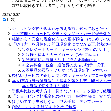
急な出費にも安心！クレジットカードのキャッシング枠
数料比較付きで初心者向けにわかりやすく解説。
2025.10.07
目次
ショッピング枠の現金化を考える前に知っておきたいこ
まず整理：ショッピング枠・クレジットカード現金化と
結論から：安全な現金化方法の基本戦略（はじめての方
「やり方」を具体化：即日現金化につながる正攻法の申
1. クレジットカード「キャッシング枠」の活用（
2. 銀行・信販のカードローン（Web完結型）
3. 給与前払い制度の活用（導入企業向け）
4. 公共料金・税金・通信費の支払い猶予・分割
5. 不用品の買取・フリマ（当日現金化しやすい）
後払いサービスの正しい使い方：キャッシュフローを整
本人確認（身分証確認）の基本と落とし穴｜即日スムー
本人確認で使える主な書類
手数料比較の考え方｜「見えないコスト」を避けて総額
「ショッピング枠現金化のやり方」を探す前に｜安全第
はじめてでも失敗しない「申込手順」テンプレート
Q&A：よくある疑問をまとめて解消