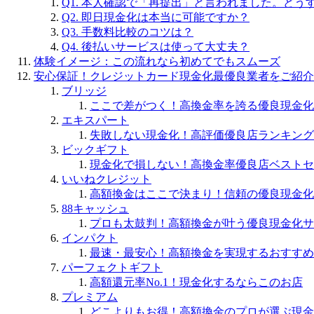
Q1. 本人確認で「再提出」と言われました。どう
Q2. 即日現金化は本当に可能ですか？
Q3. 手数料比較のコツは？
Q4. 後払いサービスは使って大丈夫？
体験イメージ：この流れなら初めてでもスムーズ
安心保証！クレジットカード現金化最優良業者をご紹介
ブリッジ
ここで差がつく！高換金率を誇る優良現金化
エキスパート
失敗しない現金化！高評価優良店ランキング
ビックギフト
現金化で損しない！高換金率優良店ベストセ
いいねクレジット
高額換金はここで決まり！信頼の優良現金化
88キャッシュ
プロも太鼓判！高額換金が叶う優良現金化サ
インパクト
最速・最安心！高額換金を実現するおすすめ
パーフェクトギフト
高額還元率No.1！現金化するならこのお店
プレミアム
どこよりもお得！高額換金のプロが選ぶ現金