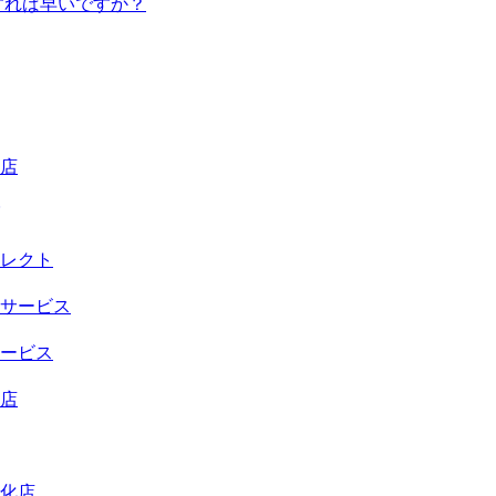
すれば早いですか？
店
レクト
サービス
ービス
店
化店