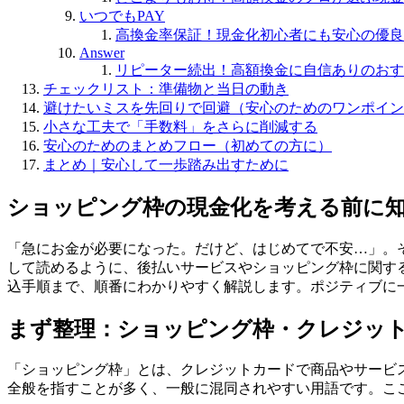
いつでもPAY
高換金率保証！現金化初心者にも安心の優良
Answer
リピーター続出！高額換金に自信ありのおす
チェックリスト：準備物と当日の動き
避けたいミスを先回りで回避（安心のためのワンポイン
小さな工夫で「手数料」をさらに削減する
安心のためのまとめフロー（初めての方に）
まとめ｜安心して一歩踏み出すために
ショッピング枠の現金化を考える前に
「急にお金が必要になった。だけど、はじめてで不安…」。
して読めるように、後払いサービスやショッピング枠に関す
込手順まで、順番にわかりやすく解説します。ポジティブに
まず整理：ショッピング枠・クレジッ
「ショッピング枠」とは、クレジットカードで商品やサービ
全般を指すことが多く、一般に混同されやすい用語です。こ