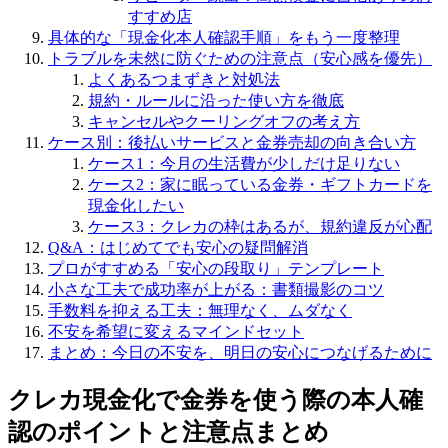
すすめ店
具体的な「現金化本人確認手順」をもう一度整理
トラブルを未然に防ぐための注意点（安心感を優先）
よくあるつまずきと対処法
規約・ルールに沿った使い方を徹底
キャンセルやクーリングオフの考え方
ケース別：後払いサービスと金券売却の向き合い方
ケース1：今月の生活費が少しだけ足りない
ケース2：家に眠っている金券・ギフトカードを
現金化したい
ケース3：クレカの枠はあるが、規約違反が心配
Q&A：はじめてでも安心の疑問解消
プロがすすめる「安心の段取り」テンプレート
小さな工夫で成功率が上がる：書類撮影のコツ
手数料を抑える工夫：無理なく、ムダなく
不安を希望に変えるマインドセット
まとめ：今日の不安を、明日の安心につなげるために
クレカ現金化で金券を使う際の本人確
認のポイントと注意点まとめ