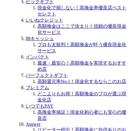
ビックギフト
現金化で損しない！高換金率優良店ベスト
セレクト
いいねクレジット
高額換金はここで決まり！信頼の優良現金
化サービス
88キャッシュ
プロも太鼓判！高額換金が叶う優良現金化
サービス
インパクト
最速・最安心！高額換金を実現するおすす
め店
パーフェクトギフト
高額還元率No.1！現金化するならこのお店
プレミアム
どこよりもお得！高額換金のプロが選ぶ現
金化店
いつでもPAY
高換金率保証！現金化初心者にも安心の優
良店
Answer
リピーター続出！高額換金に自信ありのお