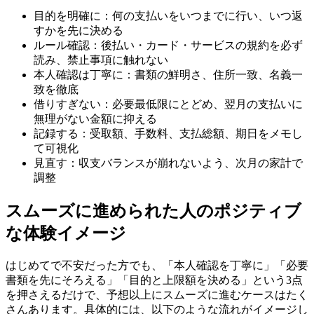
目的を明確に：何の支払いをいつまでに行い、いつ返
すかを先に決める
ルール確認：後払い・カード・サービスの規約を必ず
読み、禁止事項に触れない
本人確認は丁寧に：書類の鮮明さ、住所一致、名義一
致を徹底
借りすぎない：必要最低限にとどめ、翌月の支払いに
無理がない金額に抑える
記録する：受取額、手数料、支払総額、期日をメモし
て可視化
見直す：収支バランスが崩れないよう、次月の家計で
調整
スムーズに進められた人のポジティブ
な体験イメージ
はじめてで不安だった方でも、「本人確認を丁寧に」「必要
書類を先にそろえる」「目的と上限額を決める」という3点
を押さえるだけで、予想以上にスムーズに進むケースはたく
さんあります。具体的には、以下のような流れがイメージし