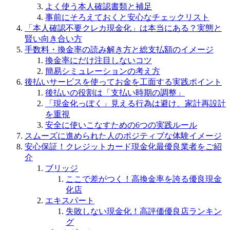
よく使う本人確認書類と補足
事前にそろえておくと安心なチェックリスト
「本人確認不要クレカ現金化」は本当にある？実態と
賢い向き合い方
手数料・換金率の読み解き方と総支払額のイメージ
換金率にだけ注目しないコツ
簡易シミュレーションの考え方
後払いサービスを使ってお金を工面する実践ポイント
後払いの役割は「支払い時期の調整」
「現金化っぽく」見える行為は避け、家計再設計
を重視
安全に使いこなすための6つの実践ルール
スムーズに進められた人のポジティブな体験イメージ
安心保証！クレジットカード現金化最優良業者をご紹
介
ブリッジ
ここで差がつく！高換金率を誇る優良現金
化店
エキスパート
失敗しない現金化！高評価優良店ランキン
グ