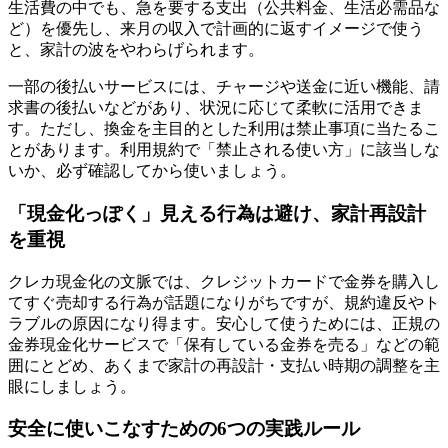
生活費の中でも、急を要する支出（公共料金、生活必需品な
ど）を優先し、来月の収入で計画的に返すイメージで使う
と、家計の波をやわらげられます。
一部の後払いサービスには、チャージや送金に近い機能、請
求書の後払いなどがあり、状況に応じて柔軟に活用できま
す。ただし、換金を主目的とした利用は禁止事項に当たるこ
とがあります。利用規約で「禁止される使い方」に該当しな
いか、必ず確認してから使いましょう。
「現金化っぽく」見える行為は避け、家計再設計
を重視
クレカ現金化の文脈では、クレジットカードで金券を購入し
てすぐ売却する行為が話題になりがちですが、規約違反やト
ラブルの原因になり得ます。安心して使うためには、正規の
金券現金化サービスで「保有している金券を売る」などの範
囲にとどめ、あくまで家計の再設計・支払い時期の調整を主
眼にしましょう。
安全に使いこなすための6つの実践ルール