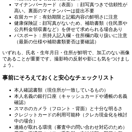
マイナンバーカード（表面）：顔写真つきで信頼性が
高い。裏面のマイナンバーは提出不要
在留カード：有効期限と記載内容の鮮明さに注意
健康保険証：顔写真がないため、補助書類（住民票や
公共料金領収書など）を併せて求められる場合あり
パスポート：所持人記入欄・住所欄の取り扱いに注意
（最新の仕様や補助書類要否は要確認）
いずれも、氏名・生年月日・住所が鮮明で、加工のない画像
であることが重要です。撮影時の反射や影にも気をつけまし
ょう。
事前にそろえておくと安心なチェックリスト
本人確認書類（現住所が一致しているもの）
本人名義の銀行口座（キャッシュカードや通帳の名義
確認）
スマホのカメラ（フロント・背面）と十分な明るさ
クレジットカードの利用可能枠（クレカ現金化を検討
中の場合）
連絡が取れる環境（審査中の問い合わせ対応のため）