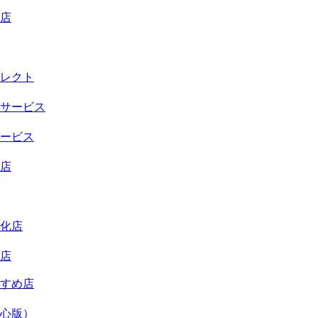
店
レクト
サービス
ービス
店
化店
店
すめ店
心版）