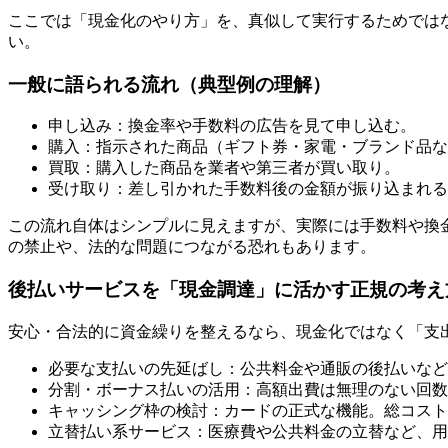
ここでは「現金化のやり方」を、真似して実行するためでは
い。
一般に語られる流れ（典型例の理解）
申し込み：換金率や手数料の広告を見て申し込む。
購入：指示された商品（ギフト券・家電・ブランド品な
買取：購入した商品を業者や第三者が買い取り。
受け取り：差し引かれた手数料後の金額が振り込まれる
この流れ自体はシンプルに見えますが、実際には手数料や換
の禁止や、法的な問題につながる恐れもあります。
後払いサービスを「現金調達」に活かす正規の考え
安心・合法的に資金繰りを整えるなら、現金化ではなく「支
必要な支払いの先延ばし：公共料金や通販の後払いなど
分割・ボーナス払いの活用：高額出費は無理のない回数
キャッシング枠の検討：カードの正式な機能。総コスト
立替払い系サービス：医療費や公共料金の立替など、用