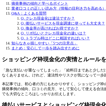
摘発事例の傾向と学べるポイント
業者口コミの正しい読み方（情報の目利き力を高める）
Q&A：よくある質問
Q. クレカ現金化は違法ですか？
Q. 後払いサービスを現金調達に使っても大丈夫？
Q. 換金率が高ければお得ですか？
Q. リボ払いとクレカ現金化の違いは？
Q. トラブル時はどこに相談すればいい？
知らなきゃ損しやすい「5つの注意点」
まとめ：安心して一歩を踏み出すために
ショッピング枠現金化の実情とルールを
「急な支払いが重なってしまった」「給料日まであと少しだ
なくありません。けれど、違法性やリスクが気になって一歩
本記事では、初心者の方にもわかりやすく、ショッピング枠
摘発事例の傾向、口コミの見方、そして安心して使える合法
でも大切なところはしっかりお伝えします。
後払いサービスとショッピング枠現金