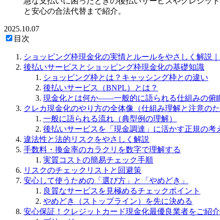
急な支払いに困ったときの後払いサービスやクレジット
と安心の合法代替まで紹介。
2025.10.07
目次
ショッピング枠現金化の実情とルールをやさしく解説｜
後払いサービスとショッピング枠現金化の基礎知識
ショッピング枠とは？キャッシング枠との違い
後払いサービス（BNPL）とは？
現金化とは何か——一般的に語られる仕組みの俯
クレカ現金化のやり方の全体像（仕組み理解と注意のた
一般に語られる流れ（典型例の理解）
後払いサービスを「現金調達」に活かす正規の考
違法性と法的リスクをやさしく解説
手数料・換金率のカラクリを数字で理解する
実質コストの簡易チェック手順
リスクのチェックリストと回避策
安心して使うための「選び方」と「やめどき」
良質なサービスを見極めるチェックポイント
やめどき（ストップライン）を先に決める
安心保証！クレジットカード現金化最優良業者をご紹介