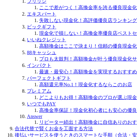
ブリッジ
ここで差がつく！高換金率を誇る優良現金化
エキスパート
失敗しない現金化！高評価優良店ランキング
ビックギフト
現金化で損しない！高換金率優良店ベストセ
いいねクレジット
高額換金はここで決まり！信頼の優良現金化
88キャッシュ
プロも太鼓判！高額換金が叶う優良現金化サ
インパクト
最速・最安心！高額換金を実現するおすすめ
パーフェクトギフト
高額還元率No.1！現金化するならこのお店
プレミアム
どこよりもお得！高額換金のプロが選ぶ現金
いつでもPAY
高換金率保証！現金化初心者にも安心の優良
Answer
リピーター続出！高額換金に自信ありのおす
合法代替で賢くお金を工面する方法
後払いサービスを使うときのスマートな手順（合法・安