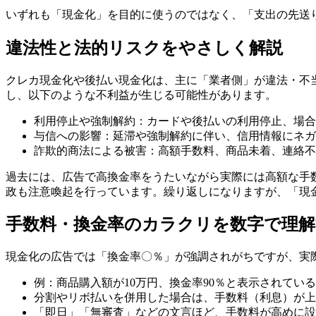
いずれも「現金化」を目的に使うのではなく、「支出の先送
違法性と法的リスクをやさしく解説
クレカ現金化や後払い現金化は、主に「業者側」が違法・不
し、以下のような不利益が生じる可能性があります。
利用停止や強制解約：カードや後払いの利用停止、場合
与信への影響：延滞や強制解約に伴い、信用情報にネガ
詐欺的商法による被害：高額手数料、商品未着、連絡不
過去には、広告で高換金率をうたいながら実際には高額な手
政も注意喚起を行っています。繰り返しになりますが、「現
手数料・換金率のカラクリを数字で理
現金化の広告では「換金率〇％」が強調されがちですが、実
例：商品購入額が10万円、換金率90％と表示されてい
分割やリボ払いを併用した場合は、手数料（利息）が上
「即日」「無審査」などの文言ほど、手数料が高めに設