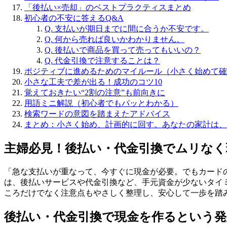
「後払い×売却」のベストプラクティスまとめ
初心者の不安に答えるQ&A
Q. 支払いが期日までに間に合うか不安です。
Q. 何から売れば良いかわかりません。
Q. 後払いで商品を買って売ってもいいの？
Q. 代金引換で注意することは？
ポジティブに進めるためのマイルール（小さく始めて確
小さな工夫で差が出る！成功のコツ10
覚えておきたい“2割の注意”も前向きに
用語ミニ解説（初心者でもパッとわかる）
検索ワードの意図を踏まえたアドバイス
まとめ：小さく始め、計画的に回す。あなたの家計は、
主婦必見！後払い・代金引換でムリな
「急な支払いが重なって、今すぐに現金が必要。でもカード
は、後払いサービスや代金引換など、手元資金が少ないタイ
ころだけでなく注意点もやさしく整理し、安心して一歩を踏
後払い・代金引換で現金を作るという発