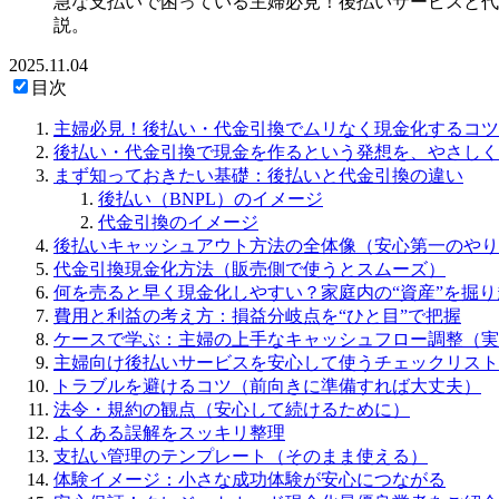
急な支払いで困っている主婦必見！後払いサービスと代
説。
2025.11.04
目次
主婦必見！後払い・代金引換でムリなく現金化するコツ
後払い・代金引換で現金を作るという発想を、やさしく
まず知っておきたい基礎：後払いと代金引換の違い
後払い（BNPL）のイメージ
代金引換のイメージ
後払いキャッシュアウト方法の全体像（安心第一のやり
代金引換現金化方法（販売側で使うとスムーズ）
何を売ると早く現金化しやすい？家庭内の“資産”を掘り
費用と利益の考え方：損益分岐点を“ひと目”で把握
ケースで学ぶ：主婦の上手なキャッシュフロー調整（実
主婦向け後払いサービスを安心して使うチェックリスト
トラブルを避けるコツ（前向きに準備すれば大丈夫）
法令・規約の観点（安心して続けるために）
よくある誤解をスッキリ整理
支払い管理のテンプレート（そのまま使える）
体験イメージ：小さな成功体験が安心につながる