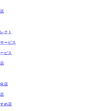
店
レクト
サービス
ービス
店
化店
店
すめ店