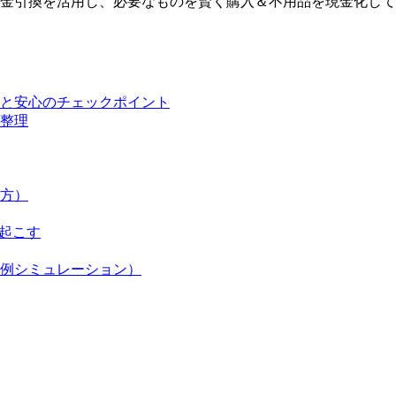
金引換を活用し、必要なものを賢く購入＆不用品を現金化して
と安心のチェックポイント
整理
方）
起こす
例シミュレーション）