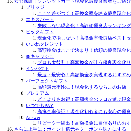
安心保証！クレジットカード現金化最優良業者をご紹介
ブリッジ
ここで差がつく！高換金率を誇る優良現金化
エキスパート
失敗しない現金化！高評価優良店ランキング
ビックギフト
現金化で損しない！高換金率優良店ベストセ
いいねクレジット
高額換金はここで決まり！信頼の優良現金化
88キャッシュ
プロも太鼓判！高額換金が叶う優良現金化サ
インパクト
最速・最安心！高額換金を実現するおすすめ
パーフェクトギフト
高額還元率No.1！現金化するならこのお店
プレミアム
どこよりもお得！高額換金のプロが選ぶ現金
いつでもPAY
高換金率保証！現金化初心者にも安心の優良
Answer
リピーター続出！高額換金に自信ありのおす
さらに上手に：ポイント還元やクーポンを味方にする