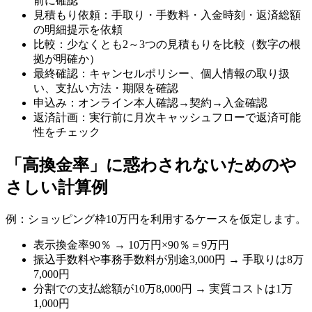
前に確認
見積もり依頼：手取り・手数料・入金時刻・返済総額
の明細提示を依頼
比較：少なくとも2～3つの見積もりを比較（数字の根
拠が明確か）
最終確認：キャンセルポリシー、個人情報の取り扱
い、支払い方法・期限を確認
申込み：オンライン本人確認→契約→入金確認
返済計画：実行前に月次キャッシュフローで返済可能
性をチェック
「高換金率」に惑わされないためのや
さしい計算例
例：ショッピング枠10万円を利用するケースを仮定します。
表示換金率90％ → 10万円×90％＝9万円
振込手数料や事務手数料が別途3,000円 → 手取りは8万
7,000円
分割での支払総額が10万8,000円 → 実質コストは1万
1,000円