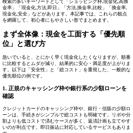
検索の多いキーワードとして「ショッピング枠,現金化,高換
金率」「現金化,方法,即日」「方法,換金率,比較」「換金率,
現金化,安全」などがあります。本記事では、これらの観点
を網羅して、初心者にもやさしい形でまとめます。
まず全体像：現金を工面する「優先順
位」と選び方
急いでいると、とにかく早く現金化したくなりますが、順番
に比較するとムダが減り、結果的に安心・満足度が上がりま
す。以下は「安全性」と「総コスト」を重視した、一般的な
優先順位の例です。
1. 正規のキャッシング枠や銀行系の少額ローンを
確認
クレジットカードのキャッシング枠や、銀行・信販の少額ロ
ーンは、手続きがシンプルで総コストも明確です。リボや分
割よりも低コストで済むケースが多く、返済計画も立てやす
いのが利点です。即日振込に対応しているサービスもありま