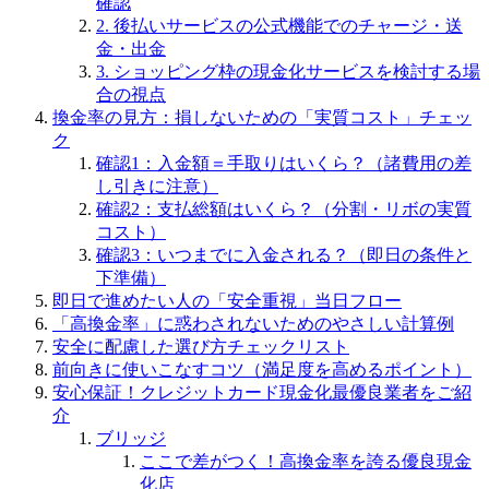
確認
2. 後払いサービスの公式機能でのチャージ・送
金・出金
3. ショッピング枠の現金化サービスを検討する場
合の視点
換金率の見方：損しないための「実質コスト」チェッ
ク
確認1：入金額＝手取りはいくら？（諸費用の差
し引きに注意）
確認2：支払総額はいくら？（分割・リボの実質
コスト）
確認3：いつまでに入金される？（即日の条件と
下準備）
即日で進めたい人の「安全重視」当日フロー
「高換金率」に惑わされないためのやさしい計算例
安全に配慮した選び方チェックリスト
前向きに使いこなすコツ（満足度を高めるポイント）
安心保証！クレジットカード現金化最優良業者をご紹
介
ブリッジ
ここで差がつく！高換金率を誇る優良現金
化店