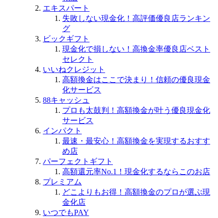
エキスパート
失敗しない現金化！高評価優良店ランキン
グ
ビックギフト
現金化で損しない！高換金率優良店ベスト
セレクト
いいねクレジット
高額換金はここで決まり！信頼の優良現金
化サービス
88キャッシュ
プロも太鼓判！高額換金が叶う優良現金化
サービス
インパクト
最速・最安心！高額換金を実現するおすす
め店
パーフェクトギフト
高額還元率No.1！現金化するならこのお店
プレミアム
どこよりもお得！高額換金のプロが選ぶ現
金化店
いつでもPAY