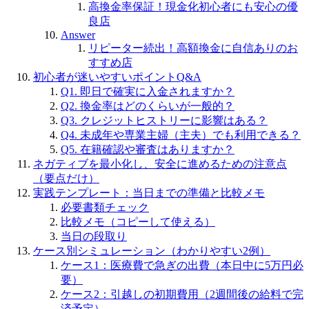
高換金率保証！現金化初心者にも安心の優
良店
Answer
リピーター続出！高額換金に自信ありのお
すすめ店
初心者が迷いやすいポイントQ&A
Q1. 即日で確実に入金されますか？
Q2. 換金率はどのくらいが一般的？
Q3. クレジットヒストリーに影響はある？
Q4. 未成年や専業主婦（主夫）でも利用できる？
Q5. 在籍確認や審査はありますか？
ネガティブを最小化し、安全に進めるための注意点
（要点だけ）
実践テンプレート：当日までの準備と比較メモ
必要書類チェック
比較メモ（コピーして使える）
当日の段取り
ケース別シミュレーション（わかりやすい2例）
ケース1：医療費で急ぎの出費（本日中に5万円必
要）
ケース2：引越しの初期費用（2週間後の給料で完
済予定）