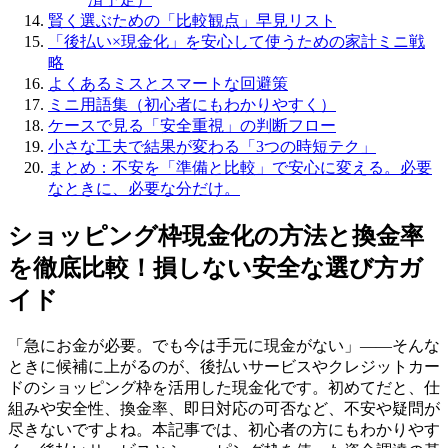
賢く選ぶための「比較観点」早見リスト
「後払い×現金化」を安心して使うための家計ミニ戦
略
よくあるミスとスマートな回避策
ミニ用語集（初心者にもわかりやすく）
ケースで見る「安全重視」の判断フロー
小さな工夫で結果が変わる「3つの時短テク」
まとめ：不安を「準備と比較」で安心に変える。必要
なときに、必要な分だけ。
ショッピング枠現金化の方法と換金率
を徹底比較！損しない安全な選び方ガ
イド
「急にお金が必要。でも今は手元に現金がない」——そんな
ときに候補に上がるのが、後払いサービスやクレジットカー
ドのショッピング枠を活用した現金化です。初めてだと、仕
組みや安全性、換金率、即日対応の可否など、不安や疑問が
尽きないですよね。本記事では、初心者の方にもわかりやす