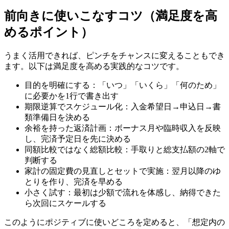
前向きに使いこなすコツ（満足度を高
めるポイント）
うまく活用できれば、ピンチをチャンスに変えることもでき
ます。以下は満足度を高める実践的なコツです。
目的を明確にする：「いつ」「いくら」「何のため」
に必要かを1行で書き出す
期限逆算でスケジュール化：入金希望日→申込日→書
類準備日を決める
余裕を持った返済計画：ボーナス月や臨時収入を反映
し、完済予定日を先に決める
同額比較ではなく総額比較：手取りと総支払額の2軸で
判断する
家計の固定費の見直しとセットで実施：翌月以降のゆ
とりを作り、完済を早める
小さく試す：最初は少額で流れを体感し、納得できた
ら次回にスケールする
このようにポジティブに使いどころを定めると、「想定内の