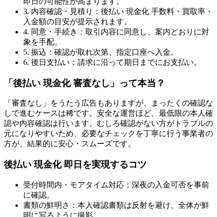
即日の可能性が高まります。
3. 内容確認・見積り：後払い 現金化 手数料・買取率・
入金額の目安が提示されます。
4. 同意・手続き：取引内容に同意し、案内どおりに対
象を手配。
5. 振込：確認が取れ次第、指定口座へ入金。
6. 後日支払い：請求に沿って期日までにお支払い。
「後払い 現金化 審査なし」って本当？
「審査なし」をうたう広告もありますが、まったくの確認な
しで進むケースは稀です。安全な運営ほど、最低限の本人確
認や内容確認は行います。むしろ確認がない方がトラブルの
元になりやすいため、必要なチェックを丁寧に行う事業者の
方が、結果的に安心・スムーズです。
後払い 現金化 即日を実現するコツ
受付時間内・モアタイム対応：深夜の入金可否を事前
に確認。
書類の鮮明さ：本人確認書類は反射を避け、全体が鮮
明に写るように撮影。