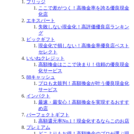
ブリッジ
ここで差がつく！高換金率を誇る優良現金
化店
エキスパート
失敗しない現金化！高評価優良店ランキン
グ
ビックギフト
現金化で損しない！高換金率優良店ベスト
セレクト
いいねクレジット
高額換金はここで決まり！信頼の優良現金
化サービス
88キャッシュ
プロも太鼓判！高額換金が叶う優良現金化
サービス
インパクト
最速・最安心！高額換金を実現するおすす
め店
パーフェクトギフト
高額還元率No.1！現金化するならこのお店
プレミアム
どこよりもお得！高額換金のプロが選ぶ現