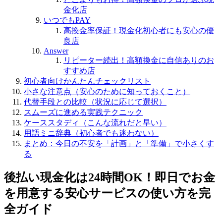
金化店
いつでもPAY
高換金率保証！現金化初心者にも安心の優
良店
Answer
リピーター続出！高額換金に自信ありのお
すすめ店
初心者向けかんたんチェックリスト
小さな注意点（安心のために知っておくこと）
代替手段との比較（状況に応じて選択）
スムーズに進める実践テクニック
ケーススタディ（こんな流れだと早い）
用語ミニ辞典（初心者でも迷わない）
まとめ：今日の不安を「計画」と「準備」で小さくす
る
後払い現金化は24時間OK！即日でお金
を用意する安心サービスの使い方を完
全ガイド