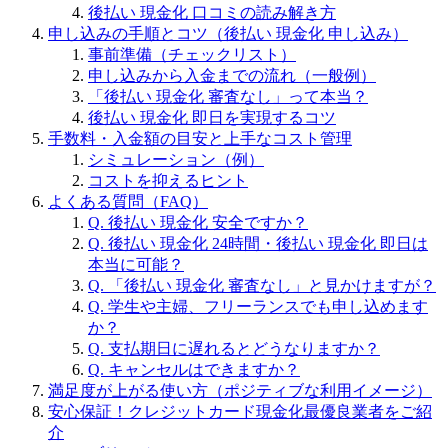
後払い 現金化 口コミの読み解き方
申し込みの手順とコツ（後払い 現金化 申し込み）
事前準備（チェックリスト）
申し込みから入金までの流れ（一般例）
「後払い 現金化 審査なし」って本当？
後払い 現金化 即日を実現するコツ
手数料・入金額の目安と上手なコスト管理
シミュレーション（例）
コストを抑えるヒント
よくある質問（FAQ）
Q. 後払い 現金化 安全ですか？
Q. 後払い 現金化 24時間・後払い 現金化 即日は
本当に可能？
Q. 「後払い 現金化 審査なし」と見かけますが？
Q. 学生や主婦、フリーランスでも申し込めます
か？
Q. 支払期日に遅れるとどうなりますか？
Q. キャンセルはできますか？
満足度が上がる使い方（ポジティブな利用イメージ）
安心保証！クレジットカード現金化最優良業者をご紹
介