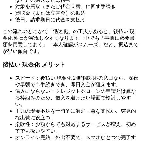
対象を買取（または代金立替）に回す手続き
買取金（または立替金）の振込
後日、請求期日に代金を支払う
この流れのどこかで「迅速化」の工夫があると、後払い 現
金化 即日が実現しやすくなります。中でも「事前に必要書
類を用意しておく」「本人確認がスムーズ」だと、振込まで
が早い傾向です。
後払い 現金化 メリット
スピード：後払い 現金化 24時間対応の窓口なら、深夜
や早朝でも手続きでき、即日入金が狙えます。
借入にならない：クレジットやローンの申請とは異な
る枠組みのため、借入を避けたい場面で検討しやす
い。
手元の現金不足を一時的に解消：急な支払い、突発的
な出費に役立つ。
柔軟性：少額からでも対応するサービスが増え、初め
てでも扱いやすい。
オンライン完結：外出不要で、スマホひとつで完了す