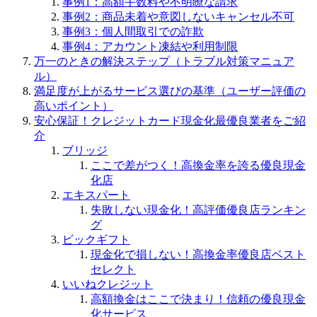
事例1：高額手数料や不明瞭な請求
事例2：商品未着や意図しないキャンセル不可
事例3：個人間取引での詐欺
事例4：アカウント凍結や利用制限
万一のときの解決ステップ（トラブル対策マニュア
ル）
満足度が上がるサービス選びの基準（ユーザー評価の
高いポイント）
安心保証！クレジットカード現金化最優良業者をご紹
介
ブリッジ
ここで差がつく！高換金率を誇る優良現金
化店
エキスパート
失敗しない現金化！高評価優良店ランキン
グ
ビックギフト
現金化で損しない！高換金率優良店ベスト
セレクト
いいねクレジット
高額換金はここで決まり！信頼の優良現金
化サービス