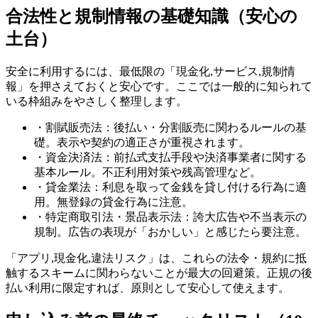
合法性と規制情報の基礎知識（安心の
土台）
安全に利用するには、最低限の「現金化,サービス,規制情
報」を押さえておくと安心です。ここでは一般的に知られて
いる枠組みをやさしく整理します。
・割賦販売法：後払い・分割販売に関わるルールの基
礎。表示や契約の適正さが重視されます。
・資金決済法：前払式支払手段や決済事業者に関する
基本ルール。不正利用対策や残高管理など。
・貸金業法：利息を取って金銭を貸し付ける行為に適
用。無登録の貸金行為に注意。
・特定商取引法・景品表示法：誇大広告や不当表示の
規制。広告の表現が「おかしい」と感じたら要注意。
「アプリ,現金化,違法リスク」は、これらの法令・規約に抵
触するスキームに関わらないことが最大の回避策。正規の後
払い利用に限定すれば、原則として安心して使えます。