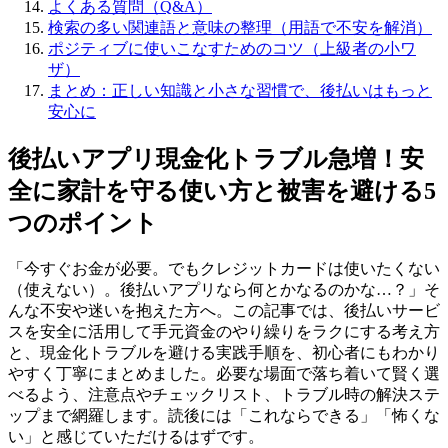
よくある質問（Q&A）
検索の多い関連語と意味の整理（用語で不安を解消）
ポジティブに使いこなすためのコツ（上級者の小ワ
ザ）
まとめ：正しい知識と小さな習慣で、後払いはもっと
安心に
後払いアプリ現金化トラブル急増！安
全に家計を守る使い方と被害を避ける5
つのポイント
「今すぐお金が必要。でもクレジットカードは使いたくない
（使えない）。後払いアプリなら何とかなるのかな…？」そ
んな不安や迷いを抱えた方へ。この記事では、後払いサービ
スを安全に活用して手元資金のやり繰りをラクにする考え方
と、現金化トラブルを避ける実践手順を、初心者にもわかり
やすく丁寧にまとめました。必要な場面で落ち着いて賢く選
べるよう、注意点やチェックリスト、トラブル時の解決ステ
ップまで網羅します。読後には「これならできる」「怖くな
い」と感じていただけるはずです。