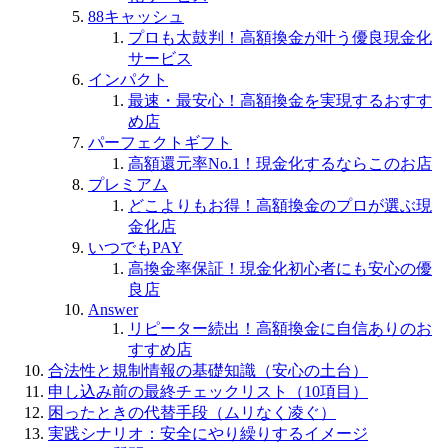
88キャッシュ
プロも太鼓判！高額換金が叶う優良現金化
サービス
インパクト
最速・最安心！高額換金を実現するおすす
め店
パーフェクトギフト
高額還元率No.1！現金化するならこのお店
プレミアム
どこよりもお得！高額換金のプロが選ぶ現
金化店
いつでもPAY
高換金率保証！現金化初心者にも安心の優
良店
Answer
リピーター続出！高額換金に自信ありのお
すすめ店
合法性と規制情報の基礎知識（安心の土台）
申し込み前の最終チェックリスト（10項目）
困ったときの代替手段（ムリなく凌ぐ）
実践シナリオ：安全にやり繰りするイメージ