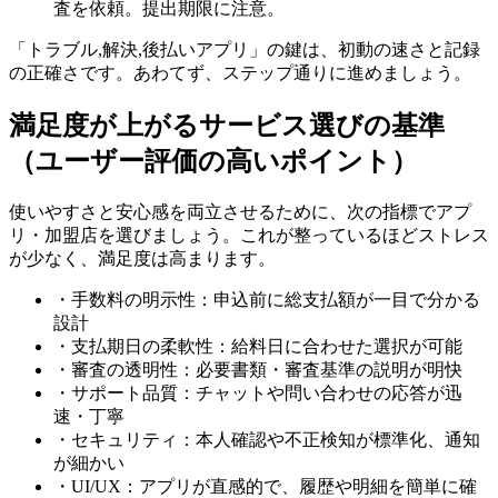
査を依頼。提出期限に注意。
「トラブル,解決,後払いアプリ」の鍵は、初動の速さと記録
の正確さです。あわてず、ステップ通りに進めましょう。
満足度が上がるサービス選びの基準
（ユーザー評価の高いポイント）
使いやすさと安心感を両立させるために、次の指標でアプ
リ・加盟店を選びましょう。これが整っているほどストレス
が少なく、満足度は高まります。
・手数料の明示性：申込前に総支払額が一目で分かる
設計
・支払期日の柔軟性：給料日に合わせた選択が可能
・審査の透明性：必要書類・審査基準の説明が明快
・サポート品質：チャットや問い合わせの応答が迅
速・丁寧
・セキュリティ：本人確認や不正検知が標準化、通知
が細かい
・UI/UX：アプリが直感的で、履歴や明細を簡単に確