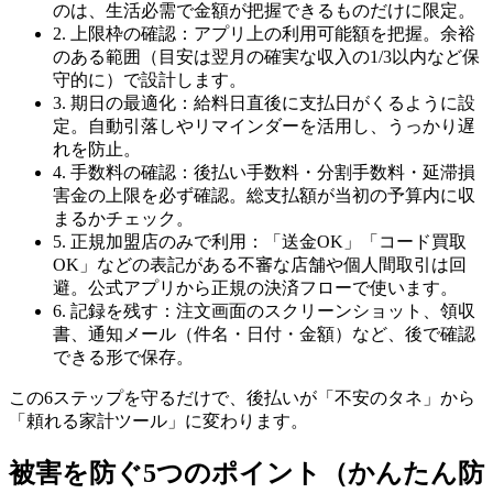
のは、生活必需で金額が把握できるものだけに限定。
2. 上限枠の確認：アプリ上の利用可能額を把握。余裕
のある範囲（目安は翌月の確実な収入の1/3以内など保
守的に）で設計します。
3. 期日の最適化：給料日直後に支払日がくるように設
定。自動引落しやリマインダーを活用し、うっかり遅
れを防止。
4. 手数料の確認：後払い手数料・分割手数料・延滞損
害金の上限を必ず確認。総支払額が当初の予算内に収
まるかチェック。
5. 正規加盟店のみで利用：「送金OK」「コード買取
OK」などの表記がある不審な店舗や個人間取引は回
避。公式アプリから正規の決済フローで使います。
6. 記録を残す：注文画面のスクリーンショット、領収
書、通知メール（件名・日付・金額）など、後で確認
できる形で保存。
この6ステップを守るだけで、後払いが「不安のタネ」から
「頼れる家計ツール」に変わります。
被害を防ぐ5つのポイント（かんたん防