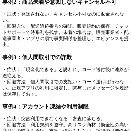
事例2：商品未着や意図しないキャンセル不可
・症状：発送されない、キャンセル不可なのに返金されな
い。
・回避方法：配送追跡番号の確認、販売規約の保存、チャッ
トサポートで時系列を残す。未着の場合は、販売事業者・配
送事業者・アプリの順で事実関係を整理し、エビデンスを提
出。
事例3：個人間取引での詐欺
・症状：「現金化できる」と誘われ、コード送付後に連絡が
途絶える。
・回避方法：個人間取引での支払い・コード送付は行わな
い。正規アプリの利用に限定し、関与したメッセージや履歴
は保存しておく。
事例4：アカウント凍結や利用制限
・症状：突然利用できなくなる、審査に落ちる。
・回避方法：利用規約を遵守。高リスク商材（換金性の高い
商品）の購入を避け、支払い遅延をしない。誤認の可能性が