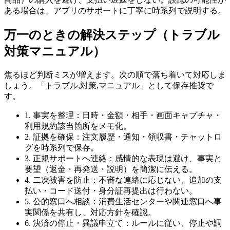
ある場合は、アプリのサポートに丁寧に時系列で説明する。
万一のときの解決ステップ（トラブル
対策マニュアル）
焦るほど判断ミスが増えます。次の順で落ち着いて対応しま
しょう。「トラブル,対策,マニュアル」として保存推奨で
す。
1. 事実を整理：日時・金額・相手・画面キャプチャ・
利用規約該当箇所をメモ化。
2. 証拠を確保：注文履歴・通知・領収書・チャットロ
グを時系列で保存。
3. 正規サポートへ連絡：感情的な表現は避け、事実と
要望（返金・再発送・説明）を簡潔に伝える。
4. 二次被害を防止：不審な連絡に応じない、追加の支
払い・コード送付・身分証再提出は行わない。
5. 公的窓口へ相談：消費生活センターや関連窓口へ事
実関係を共有し、対応方針を確認。
6. 決済の停止・異議申立て：ルールに従い、停止や調