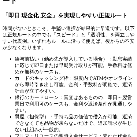
ート
「即日 現金化 安全」を実現しやすい正規ルート
時間がないときこそ、手堅い選択が結果的に早道です。以下
は正規ルートの中でも「スピード」と「透明性」を両立しや
すい代表例。いずれもルールに沿って使えば、後からの不安
が少なくなります。
給与前払い（勤め先が導入している場合）：勤怠実績
に応じて即日または早期受け取りが可能。手数料は低
めか無料のケースも。
カードのキャッシング枠：限度内でATMやオンライン
から即時引き出し可能。金利・手数料が明確で、返済
計画が立てやすい。
銀行のカードローン：審査はあるものの、即日～翌営
業日で利用可のケースも。金利や返済条件が見通しや
すい。
質屋（担保型）：手持ち品の価値で借入が可能。返済
できなくても品物が戻らないだけで、追加請求が生じ
ない仕組みが一般的。
フリマ・リユースの即時入金サービス：売れた代金を