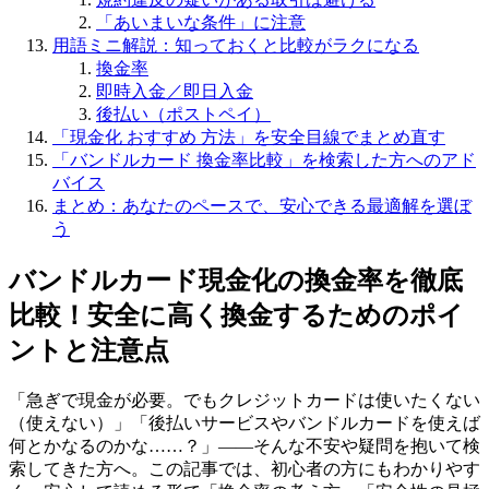
「あいまいな条件」に注意
用語ミニ解説：知っておくと比較がラクになる
換金率
即時入金／即日入金
後払い（ポストペイ）
「現金化 おすすめ 方法」を安全目線でまとめ直す
「バンドルカード 換金率比較」を検索した方へのアド
バイス
まとめ：あなたのペースで、安心できる最適解を選ぼ
う
バンドルカード現金化の換金率を徹底
比較！安全に高く換金するためのポイ
ントと注意点
「急ぎで現金が必要。でもクレジットカードは使いたくない
（使えない）」「後払いサービスやバンドルカードを使えば
何とかなるのかな……？」――そんな不安や疑問を抱いて検
索してきた方へ。この記事では、初心者の方にもわかりやす