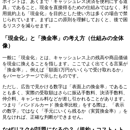
ポイントは、あくまで「キャッシュレス決済を便利にする道
具」であること。現金を直接得るための仕組みではなく、利
用規約上も「現金化」を目的とした使い方は多くの場合で禁
じられています。まずはこの原則を理解しておくと、後で困
るリスクを減らせます。
「現金化」と「換金率」の考え方（仕組みの全体
像）
一般に「現金化」とは、キャッシュレス上の残高や商品価値
を現金に換えることを指します。ここでよく出てくる言葉が
「換金率」。例えば「額面1万円がいくらで受け取れるか」
をパーセンテージで示したものです。
ただし、広告で見かける数字は「表面上の換金率」であるこ
とも多く、実際の受取額はさらに振込手数料、決済手数料、
仲介料、キャンセル料などが差し引かれることがあります。
つまり「バンドルカード 換金率比較」をする際は、「表示
の数字」ではなく「手元にいくら残るか（実質換金率）」を
見なければ、正確な判断ができません。
なぜリスクが話題になるの？（規約・コスト・ト