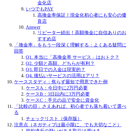
金化店
いつでもPAY
高換金率保証！現金化初心者にも安心の優
良店
Answer
リピーター続出！高額換金に自信ありのお
すすめ店
「換金率」をもう一段深く理解する：よくある疑問に
回答
Q1. 本当に「高換金率 サービス」はおトク？
Q2. 少額と高額、どちらが有利？
Q3. 即日での入金は現実的？
Q4. 後払いサービスの活用はアリ？
ケーススタディ：焦らず最短で用意できた例
ケースA：今日中に2万円必要
ケースB：3日以内に3万円必要
ケースC：手元の品で安全に資金化
「比較の目」さえあれば、初心者でも落ち着いて選べ
る
チェックリスト（保存版）
注意点（ネガティブは最小限に、でも大切なこと）
規約違反の疑いがある取引は避ける