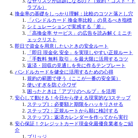
なぜリスクが話題になるの？（規約・コスト・ト
ラブル）
換金率の基礎をしっかり理解：比較のコツと落とし穴
「バンドルカード 換金率比較」の見るべき指標
シミュレーションで実感する「差」
「高換金率 サービス」の広告を読み解くミニチ
ェックリスト
即日で資金を用意したいときの安全ルート
「即日 現金化 安全」を実現しやすい正規ルート
「手数料 無料 取引」を最大限に活用するコツ
返済・回収の見通しを先に作るテンプレート
バンドルカードを健全に活用するための心得
規約の範囲で使う（ここが一番の安全策）
使いすぎを防ぐ小ワザ
困ったときは「アプリのヘルプ」を活用
安心して動ける！今日から使える現実的な3ステップ
ステップ1：必要額と期限をハッキリさせる
ステップ2：正規ルートから順に検討する
ステップ3：返済カレンダーを作ってから実行
安心保証！クレジットカード現金化最優良業者をご紹
介
ブリッジ