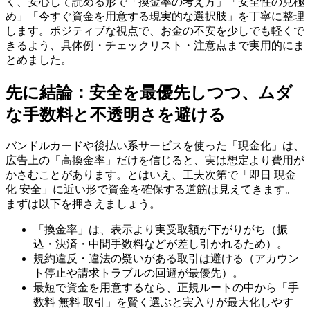
く、安心して読める形で「換金率の考え方」「安全性の見極
め」「今すぐ資金を用意する現実的な選択肢」を丁寧に整理
します。ポジティブな視点で、お金の不安を少しでも軽くで
きるよう、具体例・チェックリスト・注意点まで実用的にま
とめました。
先に結論：安全を最優先しつつ、ムダ
な手数料と不透明さを避ける
バンドルカードや後払い系サービスを使った「現金化」は、
広告上の「高換金率」だけを信じると、実は想定より費用が
かさむことがあります。とはいえ、工夫次第で「即日 現金
化 安全」に近い形で資金を確保する道筋は見えてきます。
まずは以下を押さえましょう。
「換金率」は、表示より実受取額が下がりがち（振
込・決済・中間手数料などが差し引かれるため）。
規約違反・違法の疑いがある取引は避ける（アカウン
ト停止や請求トラブルの回避が最優先）。
最短で資金を用意するなら、正規ルートの中から「手
数料 無料 取引」を賢く選ぶと実入りが最大化しやす