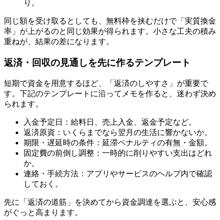
り。
同じ額を受け取るとしても、無料枠を挟むだけで「実質換金
率」が上がるのと同じ効果が得られます。小さな工夫の積み
重ねが、結果の差になります。
返済・回収の見通しを先に作るテンプレート
短期で資金を用意するほど、「返済のしやすさ」が重要で
す。下記のテンプレートに沿ってメモを作ると、迷わず決め
られます。
入金予定日：給料日、売上入金、返金予定など。
返済原資：いくらまでなら翌月の生活に響かないか。
期限・遅延時の条件：延滞ペナルティの有無・金額。
固定費の前倒し調整：一時的に削りやすい支出はどれ
か。
連絡・手続方法：アプリやサービスのヘルプ内で確認
しておく。
先に「返済の道筋」を決めてから資金調達を選ぶと、安心感
がぐっと高まります。