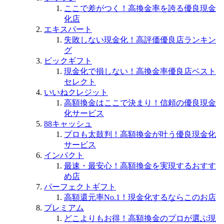
ここで差がつく！高換金率を誇る優良現金
化店
エキスパート
失敗しない現金化！高評価優良店ランキン
グ
ビックギフト
現金化で損しない！高換金率優良店ベスト
セレクト
いいねクレジット
高額換金はここで決まり！信頼の優良現金
化サービス
88キャッシュ
プロも太鼓判！高額換金が叶う優良現金化
サービス
インパクト
最速・最安心！高額換金を実現するおすす
め店
パーフェクトギフト
高額還元率No.1！現金化するならこのお店
プレミアム
どこよりもお得！高額換金のプロが選ぶ現