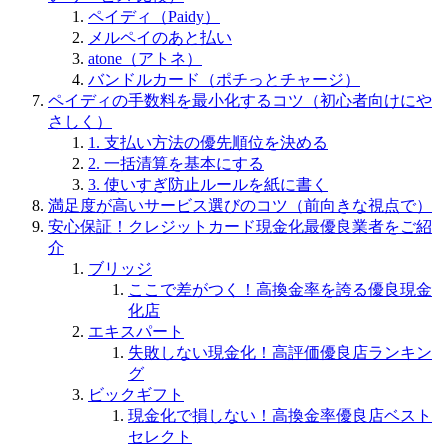
ペイディ（Paidy）
メルペイのあと払い
atone（アトネ）
バンドルカード（ポチっとチャージ）
ペイディの手数料を最小化するコツ（初心者向けにや
さしく）
1. 支払い方法の優先順位を決める
2. 一括清算を基本にする
3. 使いすぎ防止ルールを紙に書く
満足度が高いサービス選びのコツ（前向きな視点で）
安心保証！クレジットカード現金化最優良業者をご紹
介
ブリッジ
ここで差がつく！高換金率を誇る優良現金
化店
エキスパート
失敗しない現金化！高評価優良店ランキン
グ
ビックギフト
現金化で損しない！高換金率優良店ベスト
セレクト