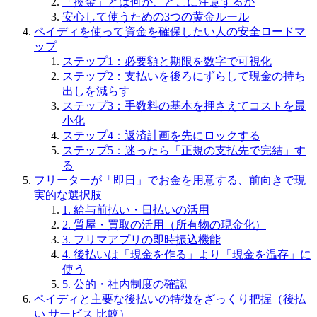
「換金」とは何か、どこに注意するか
安心して使うための3つの黄金ルール
ペイディを使って資金を確保したい人の安全ロードマ
ップ
ステップ1：必要額と期限を数字で可視化
ステップ2：支払いを後ろにずらして現金の持ち
出しを減らす
ステップ3：手数料の基本を押さえてコストを最
小化
ステップ4：返済計画を先にロックする
ステップ5：迷ったら「正規の支払先で完結」す
る
フリーターが「即日」でお金を用意する、前向きで現
実的な選択肢
1. 給与前払い・日払いの活用
2. 質屋・買取の活用（所有物の現金化）
3. フリマアプリの即時振込機能
4. 後払いは「現金を作る」より「現金を温存」に
使う
5. 公的・社内制度の確認
ペイディと主要な後払いの特徴をざっくり把握（後払
い サービス 比較）