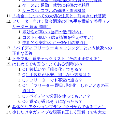
ケース2：通勤・就労に必須の消耗品
ケース3：スマホの修理・周辺機器
「換金」についての大切な注意と、前向きな代替策
フリーター向け：資金調達の打ち手を横断で整理（フ
リーター 資金 調達）
即効性が高い（当日〜数日以内）
コストが低い（総支払額を抑えやすい）
中期的な安定化（1〜3か月の視点）
「ペイディ フリーター キャッシング」という検索への
正直な回答
トラブル回避チェックリスト（そのまま使える）
はじめてでも安心：よくある質問Q&A
Q1. 後払いで「現金化」できる？
Q2. 手数料が不安。損しない方法は？
Q3. フリーターでも審査は通る？
Q4. 「フリーター 即日 現金化」したいときの王
道は？
Q5. ペイディで分割を使ってもいい？
Q6. 返済が遅れそうになったら？
具体的なアクションプラン（今日からできること）
少しだけネガティブな現実も正しく理解（でも大丈