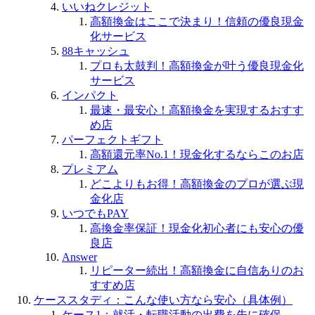
いいねクレジット
高額換金はここで決まり！信頼の優良現金
化サービス
88キャッシュ
プロも太鼓判！高額換金が叶う優良現金化
サービス
インパクト
最速・最安心！高額換金を実現するおすす
め店
パーフェクトギフト
高額還元率No.1！現金化するならこのお店
プレミアム
どこよりもお得！高額換金のプロが選ぶ現
金化店
いつでもPAY
高換金率保証！現金化初心者にも安心の優
良店
Answer
リピーター続出！高額換金に自信ありのお
すすめ店
ケーススタディ：こんな使い方なら安心（具体例）
ケース1：就活・転職活動の出費を先に確保