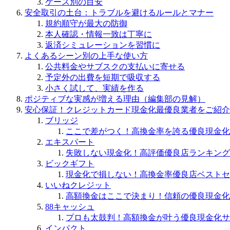
ケース別の目安
安全取引の土台：トラブルを避けるルールとマナー
規約順守が最大の防御
本人確認・情報一致は丁寧に
返済シミュレーションを習慣に
よくあるシーン別の上手な使い方
公共料金やサブスクの支払いに寄せる
予定外の出費を短期で吸収する
小さく試して、実績を作る
ポジティブな実感が増える理由（編集部の見解）
安心保証！クレジットカード現金化最優良業者をご紹介
ブリッジ
ここで差がつく！高換金率を誇る優良現金化
エキスパート
失敗しない現金化！高評価優良店ランキング
ビックギフト
現金化で損しない！高換金率優良店ベストセ
いいねクレジット
高額換金はここで決まり！信頼の優良現金化
88キャッシュ
プロも太鼓判！高額換金が叶う優良現金化サ
インパクト