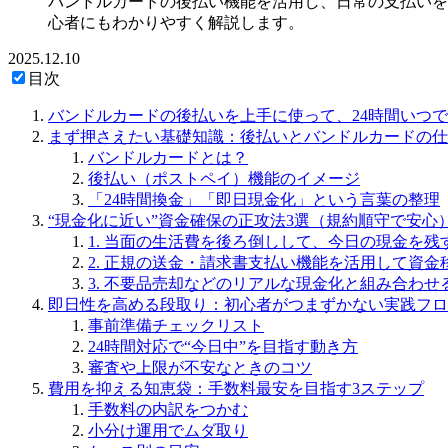
バンドルカードの後払い機能を活用し、日常の支払いを
心者にもわかりやすく解説します。
2025.12.10
目次
バンドルカードの後払いを上手に使って、24時間いつで
まず押さえたい基礎知識：後払いとバンドルカードの仕
バンドルカードとは？
後払い（ポストペイ）機能のイメージ
「24時間換金」「即日現金化」という言葉の整理
“現金化に近い”資金確保の正攻法3選（規約順守で安心
1. 当面の生活費を後ろ倒しして、今日の現金を残
2. 正規の送金・請求書支払い機能を活用して資金
3. 不要品売却などのリアルな現金化と組み合わせ
即日性を高める段取り：初心者がつまずかない実践フロ
事前準備チェックリスト
24時間対応で“今日中”を目指す動き方
審査や上限が不安なときのコツ
費用を抑える知恵袋：手数料最安を目指す3ステップ
手数料の内訳をつかむ
小分け運用でムダ取り