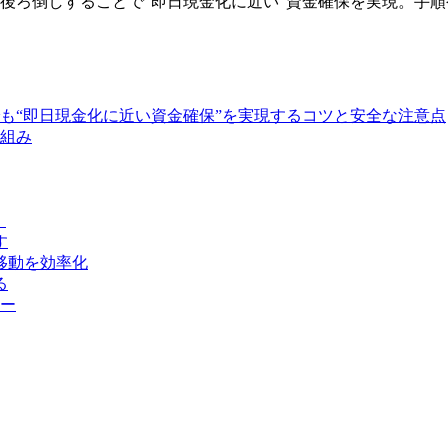
後ろ倒しすることで“即日現金化に近い”資金確保を実現。手
も“即日現金化に近い資金確保”を実現するコツと安全な注意点
組み
）
す
移動を効率化
る
ー