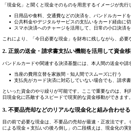
「現金化」と聞くと現金そのものを用意するイメージが先行
日用品や食料、交通費などの決済を、バンドルカードを
公共料金やデジタルサービスの支払いをカード経由に切
スマホ決済へのチャージを活用して、日常の小口決済を
これにより、「今日必要な現金」を財布に残しながら、必要
2. 正規の送金・請求書支払い機能を活用して資金
バンドルカードや関連する決済基盤には、本人間の送金や請
当座の費用立替を家族間・知人間でスムーズに行う
支払先がカード決済に対応していない場合でも、請求書
といった資金のやり繰りが可能です。ここで重要なのは、利
日現金化に匹敵するスピードで現実的な資金移動ができます
3. 不要品売却などのリアルな現金化と組み合わせる
目の前で必要な現金は、不要品の売却が最速・正攻法です。
による現金＋支払いの後ろ倒し」の二段構えは、現金化の実