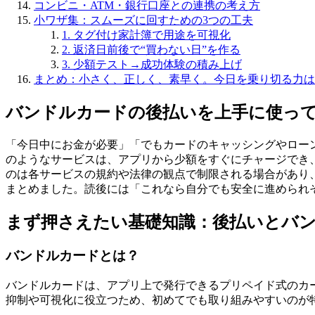
コンビニ・ATM・銀行口座との連携の考え方
小ワザ集：スムーズに回すための3つの工夫
1. タグ付け家計簿で用途を可視化
2. 返済日前後で“買わない日”を作る
3. 少額テスト→成功体験の積み上げ
まとめ：小さく、正しく、素早く。今日を乗り切る力は
バンドルカードの後払いを上手に使って
「今日中にお金が必要」「でもカードのキャッシングやロー
のようなサービスは、アプリから少額をすぐにチャージでき、
のは各サービスの規約や法律の観点で制限される場合があり
まとめました。読後には「これなら自分でも安全に進められ
まず押さえたい基礎知識：後払いとバ
バンドルカードとは？
バンドルカードは、アプリ上で発行できるプリペイド式のカ
抑制や可視化に役立つため、初めてでも取り組みやすいのが