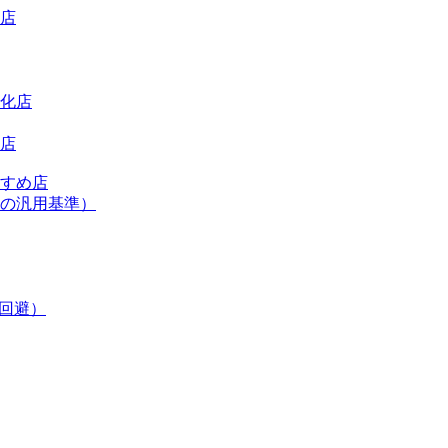
店
化店
店
すめ店
の汎用基準）
回避）