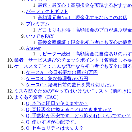
最速・最安心！高額換金を実現するおすすめ
パーフェクトギフト
高額還元率No.1！現金化するならこのお店
プレミアム
どこよりもお得！高額換金のプロが選ぶ現金
いつでもPAY
高換金率保証！現金化初心者にも安心の優良
Answer
リピーター続出！高額換金に自信ありのおす
業者・サービス選びのチェックポイント（名前出し不要
ケーススタディ：こんな流れなら初心者でも安全に回る
ケースA：今日必要な出費が1万円
ケースB：急な修理費が3万円
ケースC：給与日前の数日を乗り切りたい
ミスを防ぐための“やってはいけない”リスト（前向きに
よくある質問（FAQ）
Q. 本当に即日で使えますか？
Q. 直接現金に換えることはできますか？
Q. 手数料が不安です。どう抑えればいいですか？
Q. 使いすぎが心配です。
Q. セキュリティは大丈夫？