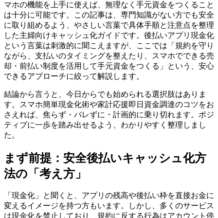
マホの機能を上手に使えば、無理なく手元資金をつくること
は十分に可能です。この記事は、専門知識がない方でも安全
に取り組めるよう、やさしい言葉で具体手順と注意点を整理
した主婦向けキャッシュ化ガイドです。後払いアプリ現金化
という言葉は刺激的に聞こえますが、ここでは「規約を守り
ながら、支払いのタイミングを整えたり、スマホでできる売
却・前払い制度を活用して手元資金をつくる」という、安心
できるアプローチに絞って解説します。
結論から言うと、今日からでも始められる選択肢はありま
す。スマホ簡単現金化術や家計応援即日資金調達のコツをお
さえれば、焦らず・バレずに・計画的に乗り切れます。ポジ
ティブに一歩を踏み出せるよう、わかりやすく整理しまし
た。
まず前提：安全後払いキャッシュ化方
法の「考え方」
「現金化」と聞くと、アプリの残高や後払い枠を直接お金に
変えるイメージを持つ方もいます。しかし、多くのサービス
は現金化を禁止しており、規約に反する行為はアカウント停