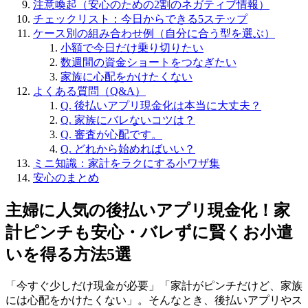
注意喚起（安心のための2割のネガティブ情報）
チェックリスト：今日からできる5ステップ
ケース別の組み合わせ例（自分に合う型を選ぶ）
小額で今日だけ乗り切りたい
数週間の資金ショートをつなぎたい
家族に心配をかけたくない
よくある質問（Q&A）
Q. 後払いアプリ現金化は本当に大丈夫？
Q. 家族にバレないコツは？
Q. 審査が心配です。
Q. どれから始めればいい？
ミニ知識：家計をラクにする小ワザ集
安心のまとめ
主婦に人気の後払いアプリ現金化！家
計ピンチも安心・バレずに賢くお小遣
いを得る方法5選
「今すぐ少しだけ現金が必要」「家計がピンチだけど、家族
には心配をかけたくない」。そんなとき、後払いアプリやス