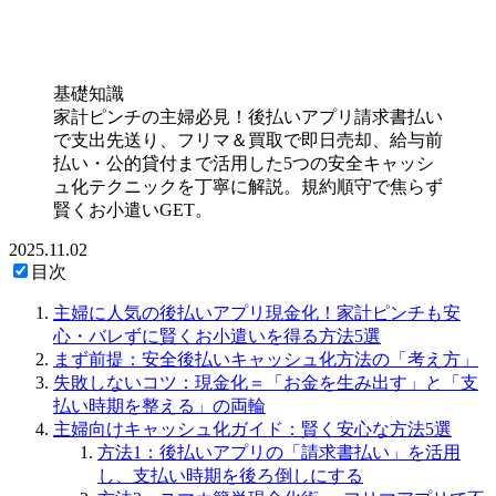
基礎知識
家計ピンチの主婦必見！後払いアプリ請求書払い
で支出先送り、フリマ＆買取で即日売却、給与前
払い・公的貸付まで活用した5つの安全キャッシ
ュ化テクニックを丁寧に解説。規約順守で焦らず
賢くお小遣いGET。
2025.11.02
目次
主婦に人気の後払いアプリ現金化！家計ピンチも安
心・バレずに賢くお小遣いを得る方法5選
まず前提：安全後払いキャッシュ化方法の「考え方」
失敗しないコツ：現金化＝「お金を生み出す」と「支
払い時期を整える」の両輪
主婦向けキャッシュ化ガイド：賢く安心な方法5選
方法1：後払いアプリの「請求書払い」を活用
し、支払い時期を後ろ倒しにする