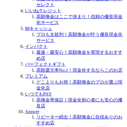
セレクト
いいねクレジット
高額換金はここで決まり！信頼の優良現金
化サービス
88キャッシュ
プロも太鼓判！高額換金が叶う優良現金化
サービス
インパクト
最速・最安心！高額換金を実現するおすす
め店
パーフェクトギフト
高額還元率No.1！現金化するならこのお店
プレミアム
どこよりもお得！高額換金のプロが選ぶ現
金化店
いつでもPAY
高換金率保証！現金化初心者にも安心の優
良店
Answer
リピーター続出！高額換金に自信ありのお
すすめ店