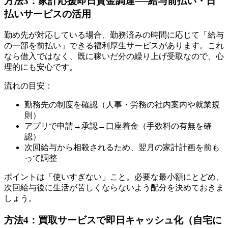
方法3：家計応援即日資金調達──給与前払い・日
払いサービスの活用
勤め先が対応している場合、勤務済みの時間に応じて「給与
の一部を前払い」できる福利厚生サービスがあります。これ
なら借入ではなく、既に稼いだ分の繰り上げ受取なので、心
理的にも安心です。
流れの目安：
勤務先の制度を確認（人事・労務の社内案内や就業規
則）
アプリで申請→承認→口座着金（手数料の有無を確
認）
次回給与から相殺されるため、翌月の家計計画を前も
って調整
ポイントは「使いすぎない」こと。必要な最小額にとどめ、
次回給与後に生活が苦しくならないよう配分を決めておきま
しょう。
方法4：買取サービスで即日キャッシュ化（自宅に