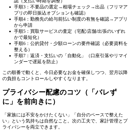
認（支払い時期を調整）
手順3：不要品の選定→相場チェック→出品（フリマア
プリの即日振込オプションも確認）
手順4：勤務先の給与前払い制度の有無を確認→アプリ
から申請
手順5：買取サービスの査定（宅配/店舗/出張のいずれ
かで最短化）
手順6：公的貸付・少額ローンの要件確認（必要資料を
整える）
手順7：返済・支払いの「自動化」（口座引落やリマイ
ンダーで遅延を防止）
この順番で動くと、今日必要なお金を確保しつつ、翌月以降
の負担もコントロールしやすくなります。
プライバシー配慮のコツ（「バレず
に」を前向きに）
「家族には不安をかけたくない」「自分のペースで整えた
い」という気持ちは自然なこと。次の工夫で、家計管理とプ
ライバシーを両立できます。