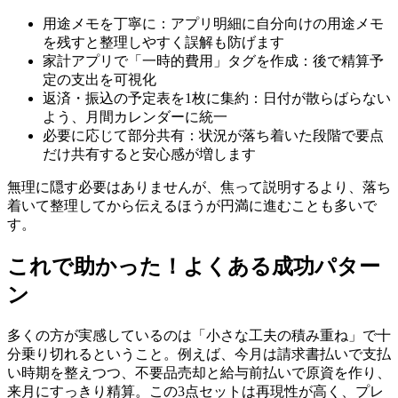
用途メモを丁寧に：アプリ明細に自分向けの用途メモ
を残すと整理しやすく誤解も防げます
家計アプリで「一時的費用」タグを作成：後で精算予
定の支出を可視化
返済・振込の予定表を1枚に集約：日付が散らばらない
よう、月間カレンダーに統一
必要に応じて部分共有：状況が落ち着いた段階で要点
だけ共有すると安心感が増します
無理に隠す必要はありませんが、焦って説明するより、落ち
着いて整理してから伝えるほうが円満に進むことも多いで
す。
これで助かった！よくある成功パター
ン
多くの方が実感しているのは「小さな工夫の積み重ね」で十
分乗り切れるということ。例えば、今月は請求書払いで支払
い時期を整えつつ、不要品売却と給与前払いで原資を作り、
来月にすっきり精算。この3点セットは再現性が高く、プレ