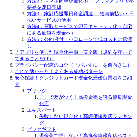
方法2：スマホ簡単現金化術──フリマアプリで不
要品を即日売却
方法3：家計応援即日資金調達──給与前払い・日
払いサービスの活用
方法4：買取サービスで即日キャッシュ化（自宅
にある価値を現金へ）
方法5：公的貸付・小口ローンで低コストに橋渡
し
「アプリを使った現金化手順」安全版（規約を守って
できることだけ）
プライバシー配慮のコツ（「バレずに」を前向きに）
これで助かった！よくある成功パターン
安心保証！クレジットカード現金化最優良業者をご紹
介
ブリッジ
ここで差がつく！高換金率を誇る優良現金
化店
エキスパート
失敗しない現金化！高評価優良店ランキン
グ
ビックギフト
現金化で損しない！高換金率優良店ベスト