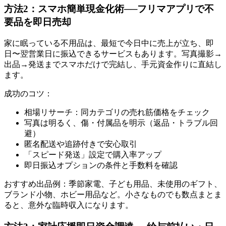
方法2：スマホ簡単現金化術──フリマアプリで不
要品を即日売却
家に眠っている不用品は、最短で今日中に売上が立ち、即
日〜翌営業日に振込できるサービスもあります。写真撮影→
出品→発送までスマホだけで完結し、手元資金作りに直結し
ます。
成功のコツ：
相場リサーチ：同カテゴリの売れ筋価格をチェック
写真は明るく、傷・付属品を明示（返品・トラブル回
避）
匿名配送や追跡付きで安心取引
「スピード発送」設定で購入率アップ
即日振込オプションの条件と手数料を確認
おすすめ出品例：季節家電、子ども用品、未使用のギフト、
ブランド小物、ホビー用品など。小さなものでも数点まとま
ると、意外な臨時収入になります。