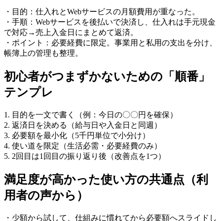
・目的：仕入れとWebサービスの月額費用が重なった。
・手順：Webサービスを後払いで決済し、仕入れは手元現金
で対応→売上入金日にまとめて返済。
・ポイント：必要経費に限定。事業用と私用の支出を分け、
帳簿上の管理も整理。
初心者がつまずかないための「順番」
テンプレ
1. 目的を一文で書く（例：今日の〇〇円を確保）
2. 返済日を決める（給与日や入金日と同週）
3. 必要額を最小化（5千円単位で小分け）
4. 使い道を限定（生活必需・必要経費のみ）
5. 2回目は1回目の振り返り後（改善点を1つ）
満足度が高かった使い方の共通点（利
用者の声から）
・少額から試して、仕組みに慣れてから必要額へスライドし