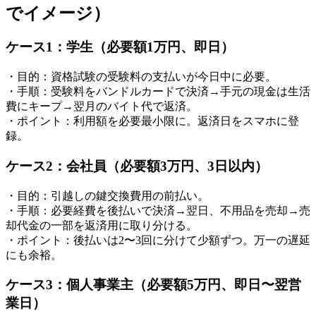
でイメージ）
ケース1：学生（必要額1万円、即日）
・目的：資格試験の受験料の支払いが今日中に必要。
・手順：受験料をバンドルカードで決済→手元の現金は生活
費にキープ→翌月のバイト代で返済。
・ポイント：利用額を必要最小限に。返済日をスマホに登
録。
ケース2：会社員（必要額3万円、3日以内）
・目的：引越しの鍵交換費用の前払い。
・手順：必要経費を後払いで決済→翌日、不用品を売却→売
却代金の一部を返済用に取り分ける。
・ポイント：後払いは2〜3回に分けて少額ずつ。万一の遅延
にも余裕。
ケース3：個人事業主（必要額5万円、即日〜翌営
業日）