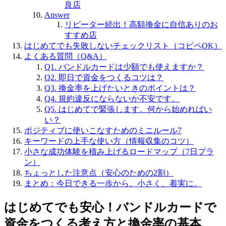
良店
Answer
リピーター続出！高額換金に自信ありのお
すすめ店
はじめてでも失敗しないチェックリスト（コピペOK）
よくある質問（Q&A）
Q1. バンドルカードは少額でも使えますか？
Q2. 即日で資金をつくるコツは？
Q3. 換金率を上げたいときのポイントは？
Q4. 規約違反にならないか不安です。
Q5. はじめてで緊張します。何から始めればい
い？
ポジティブに使いこなすためのミニルール7
キーワードの上手な使い方（情報収集のコツ）
小さな成功体験を積み上げるロードマップ（7日プラ
ン）
ちょっとした注意点（安心のための2割）
まとめ：今日できる一歩から。小さく、着実に。
はじめてでも安心！バンドルカードで
資金をつくる考え方と換金率の基本、