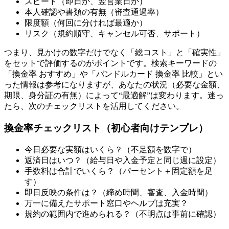
スピード（即日か、翌営業日か）
本人確認や書類の有無（審査通過率）
限度額（何回に分ければ最適か）
リスク（規約順守、キャンセル可否、サポート）
つまり、見かけの数字だけでなく「総コスト」と「確実性」
をセットで評価するのがポイントです。検索キーワードの
「換金率 おすすめ」や「バンドルカード 換金率 比較」とい
った情報は参考になりますが、あなたの状況（必要な金額、
期限、身分証の有無）によって“最適解”は変わります。迷っ
たら、次のチェックリストを活用してください。
換金率チェックリスト（初心者向けテンプレ）
今日必要な実額はいくら？（不足額を数字で）
返済日はいつ？（給与日や入金予定と同じ週に設定）
手数料は合計でいくら？（パーセント＋固定額を足
す）
即日反映の条件は？（締め時間、審査、入金時間）
万一に備えたサポート窓口やヘルプは充実？
規約の範囲内で進められる？（不明点は事前に確認）