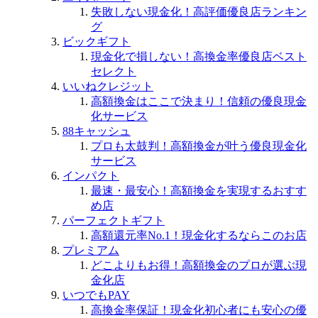
失敗しない現金化！高評価優良店ランキン
グ
ビックギフト
現金化で損しない！高換金率優良店ベスト
セレクト
いいねクレジット
高額換金はここで決まり！信頼の優良現金
化サービス
88キャッシュ
プロも太鼓判！高額換金が叶う優良現金化
サービス
インパクト
最速・最安心！高額換金を実現するおすす
め店
パーフェクトギフト
高額還元率No.1！現金化するならこのお店
プレミアム
どこよりもお得！高額換金のプロが選ぶ現
金化店
いつでもPAY
高換金率保証！現金化初心者にも安心の優