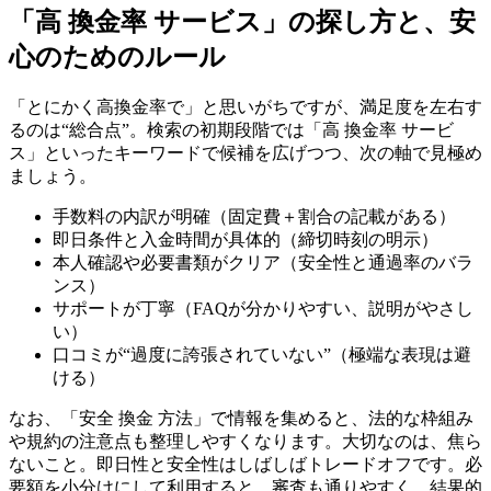
「高 換金率 サービス」の探し方と、安
心のためのルール
「とにかく高換金率で」と思いがちですが、満足度を左右す
るのは“総合点”。検索の初期段階では「高 換金率 サービ
ス」といったキーワードで候補を広げつつ、次の軸で見極め
ましょう。
手数料の内訳が明確（固定費＋割合の記載がある）
即日条件と入金時間が具体的（締切時刻の明示）
本人確認や必要書類がクリア（安全性と通過率のバラ
ンス）
サポートが丁寧（FAQが分かりやすい、説明がやさし
い）
口コミが“過度に誇張されていない”（極端な表現は避
ける）
なお、「安全 換金 方法」で情報を集めると、法的な枠組み
や規約の注意点も整理しやすくなります。大切なのは、焦ら
ないこと。即日性と安全性はしばしばトレードオフです。必
要額を小分けにして利用すると、審査も通りやすく、結果的