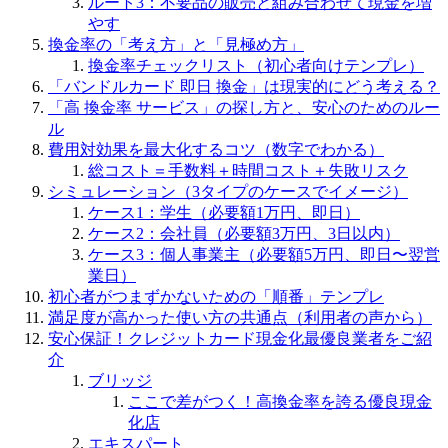
ルート3：不要品の販売と組み合わせて現金を増
やす
換金率の「考え方」と「見極め方」
換金率チェックリスト（初心者向けテンプレ）
「バンドルカード 即日 換金」は現実的にどう考える？
「高 換金率 サービス」の探し方と、安心のためのルー
ル
費用対効果を最大化するコツ（数字でわかる）
総コスト＝手数料＋時間コスト＋失敗リスク
シミュレーション（3タイプのケースでイメージ）
ケース1：学生（必要額1万円、即日）
ケース2：会社員（必要額3万円、3日以内）
ケース3：個人事業主（必要額5万円、即日〜翌営
業日）
初心者がつまずかないための「順番」テンプレ
満足度が高かった使い方の共通点（利用者の声から）
安心保証！クレジットカード現金化最優良業者をご紹
介
ブリッジ
ここで差がつく！高換金率を誇る優良現金
化店
エキスパート