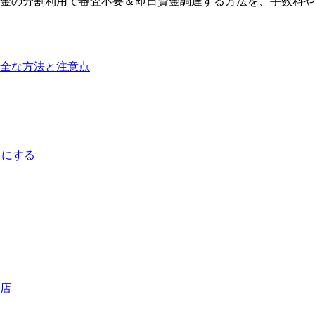
金の分割利用で審査不要＆即日資金調達する方法を、手数料や
全な方法と注意点
しにする
店