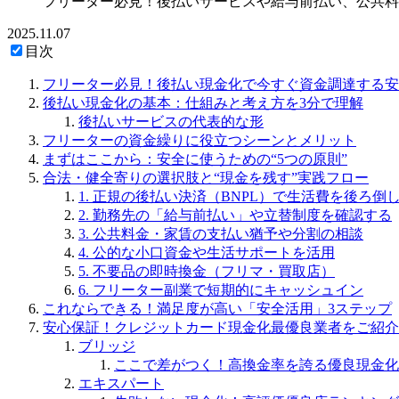
フリーター必見！後払いサービスや給与前払い、公共料
2025.11.07
目次
フリーター必見！後払い現金化で今すぐ資金調達する安
後払い現金化の基本：仕組みと考え方を3分で理解
後払いサービスの代表的な形
フリーターの資金繰りに役立つシーンとメリット
まずはここから：安全に使うための“5つの原則”
合法・健全寄りの選択肢と“現金を残す”実践フロー
1. 正規の後払い決済（BNPL）で生活費を後ろ倒
2. 勤務先の「給与前払い」や立替制度を確認する
3. 公共料金・家賃の支払い猶予や分割の相談
4. 公的な小口資金や生活サポートを活用
5. 不要品の即時換金（フリマ・買取店）
6. フリーター副業で短期的にキャッシュイン
これならできる！満足度が高い「安全活用」3ステップ
安心保証！クレジットカード現金化最優良業者をご紹介
ブリッジ
ここで差がつく！高換金率を誇る優良現金化
エキスパート