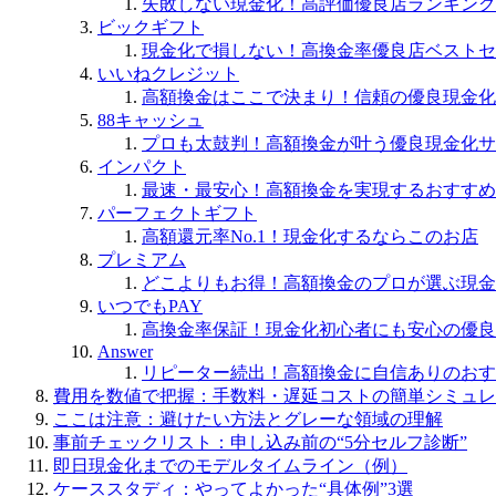
失敗しない現金化！高評価優良店ランキング
ビックギフト
現金化で損しない！高換金率優良店ベストセ
いいねクレジット
高額換金はここで決まり！信頼の優良現金化
88キャッシュ
プロも太鼓判！高額換金が叶う優良現金化サ
インパクト
最速・最安心！高額換金を実現するおすすめ
パーフェクトギフト
高額還元率No.1！現金化するならこのお店
プレミアム
どこよりもお得！高額換金のプロが選ぶ現金
いつでもPAY
高換金率保証！現金化初心者にも安心の優良
Answer
リピーター続出！高額換金に自信ありのおす
費用を数値で把握：手数料・遅延コストの簡単シミュレ
ここは注意：避けたい方法とグレーな領域の理解
事前チェックリスト：申し込み前の“5分セルフ診断”
即日現金化までのモデルタイムライン（例）
ケーススタディ：やってよかった“具体例”3選