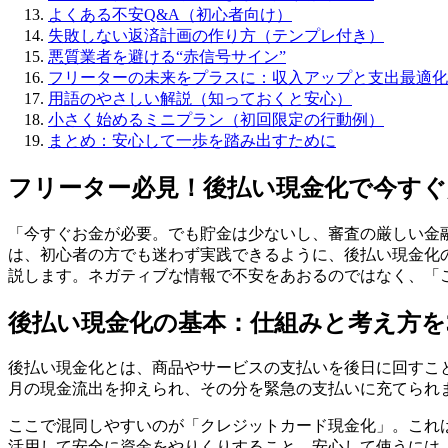
よくある不安Q&A（初心者向け）
失敗しない返済計画の作り方（テンプレ付き）
悪質業者を避ける“赤信号サイン”
フリーターの未来をプラスに：収入アップと支出最適化
用語のやさしい解説（知っておくと安心）
小さく始めるミニプラン（初回限定の行動例）
まとめ：安心して一歩を踏み出すために
フリーター必見！後払い現金化で今すぐ
「今すぐお金が必要。でも貯金は少ないし、審査の厳しい金
は、初心者の方でも迷わず実践できるように、後払い現金化
説します。ネガティブな情報で不安をあおるのではなく、「
後払い現金化の基本：仕組みと考え方を
後払い現金化とは、商品やサービスの支払いを後日に回すこ
月の現金流出を抑えられ、その分を緊急の支払いに充てられ
ここで混同しやすいのが「クレジットカード現金化」。これ
活用して安全に資金をやりくりすること。安心して使うには