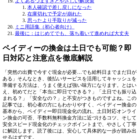
よくあるつまずきとやさしい解決策
本人確認で差し戻しになった
在庫切れで予定が崩れた
思ったより手取りが減った
ミニ用語集（初心者向け）
最後に：はじめてでも、落ち着いて進めれば大丈夫
ペイディーの換金は土日でも可能？即
日対応と注意点を徹底解説
「突然の出費で今すぐ現金が必要…でも給料日までまだ日が
ある」そんなとき、後払いサービスを活用してキャッシュを
準備する方法は、うまく使えば強い味方になります。とはい
え、初めてだと「本当に即日でできる？」「土日でも振り込
まれる？」「安全なの？」と不安がつきものですよね。この
記事では、初心者の方にもわかりやすく、ペイディー換金の
基本から、ペイディー即日現金化の流れ、土日対応オンライ
ン換金の可否、手数料無料換金方法に近づけるコツ、そして
安全スピード現金化のチェックポイントまで、やさしく丁寧
に解説します。読了後には、安心して具体的な一歩が踏み出
せるはずです。