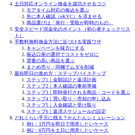
土日対応オンライン換金を成功させるコツ
モアタイム対応の振込を選ぶ
先に本人確認（eKYC）を済ませる
商品選びは「発行・受取が即時のもの」
安全スピード現金化のポイント（初心者チェックリス
ト）
手数料無料換金方法に近づける実践ワザ
キャンペーンを味方にする
振込口座の選択でコストをゼロに
需要の高い商品を選ぶ
まとめ売り・同梱でムダを削減
最短即日の進め方：ステップバイステップ
ステップ1｜金額設計と返済計画
ステップ2｜本人確認の事前準備
ステップ3｜即時発行される商品・コードを選ぶ
ステップ4｜買い取り・売却の申し込み
ステップ5｜入金確認と受け取り
ステップ6｜返済スケジュールの設定
どれくらい手元に残る？かんたんシミュレーション
例1：3万円を即日で用意したいケース
例2：8万円を土日に用意したいケース