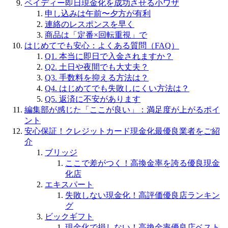
ペイディー即日現金化を成功させる小ワザ
申し込みは午前〜夕方が有利
連絡のレスポンスを早く
商品は「定番×回転重視」で
はじめてでも安心：よくある質問（FAQ）
Q1. 本当に即日で入金されますか？
Q2. 土日や夜間でも大丈夫？
Q3. 手数料を抑える方法は？
Q4. はじめてでも失敗しにくい方法は？
Q5. 返済に不安があります
編集部が感じた「ここが良い」：満足度が上がるポイ
ント
安心保証！クレジットカード現金化最優良業者をご紹
介
ブリッジ
ここで差がつく！高換金率を誇る優良現金
化店
エキスパート
失敗しない現金化！高評価優良店ランキン
グ
ビックギフト
現金化で損しない！高換金率優良店ベスト