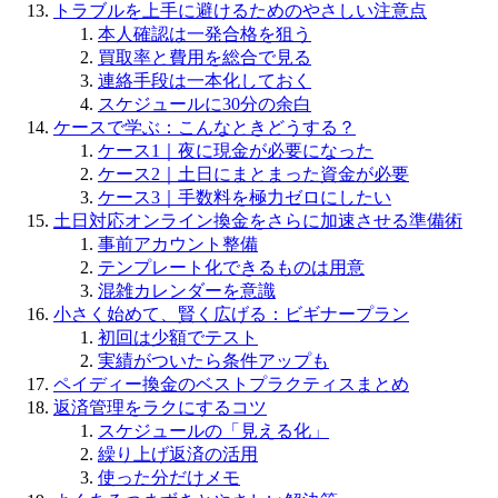
トラブルを上手に避けるためのやさしい注意点
本人確認は一発合格を狙う
買取率と費用を総合で見る
連絡手段は一本化しておく
スケジュールに30分の余白
ケースで学ぶ：こんなときどうする？
ケース1｜夜に現金が必要になった
ケース2｜土日にまとまった資金が必要
ケース3｜手数料を極力ゼロにしたい
土日対応オンライン換金をさらに加速させる準備術
事前アカウント整備
テンプレート化できるものは用意
混雑カレンダーを意識
小さく始めて、賢く広げる：ビギナープラン
初回は少額でテスト
実績がついたら条件アップも
ペイディー換金のベストプラクティスまとめ
返済管理をラクにするコツ
スケジュールの「見える化」
繰り上げ返済の活用
使った分だけメモ