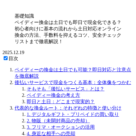
基礎知識
ペイディー換金は土日でも即日で現金化できる？
初心者向けに基本の流れから土日対応オンライン
換金の方法、手数料を抑えるコツ、安全チェック
リストまで徹底解説！
2025.12.19
目次
ペイディーの換金は土日でも可能？即日対応と注意点
を徹底解説
後払いサービスで現金をつくる基本：全体像をつかむ
そもそも「後払いサービス」とは？
ペイディー換金の考え方
即日と土日：どこまで現実的？
代表的な換金ルート：それぞれの特徴と使い分け
1. デジタルギフト・プリペイドの買い取り
2. 物販（未開封商品の売却）
3. フリマ・オークションの活用
4. 身近な相手への売却