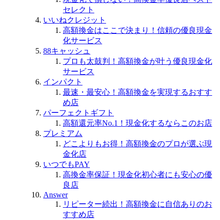
セレクト
いいねクレジット
高額換金はここで決まり！信頼の優良現金
化サービス
88キャッシュ
プロも太鼓判！高額換金が叶う優良現金化
サービス
インパクト
最速・最安心！高額換金を実現するおすす
め店
パーフェクトギフト
高額還元率No.1！現金化するならこのお店
プレミアム
どこよりもお得！高額換金のプロが選ぶ現
金化店
いつでもPAY
高換金率保証！現金化初心者にも安心の優
良店
Answer
リピーター続出！高額換金に自信ありのお
すすめ店