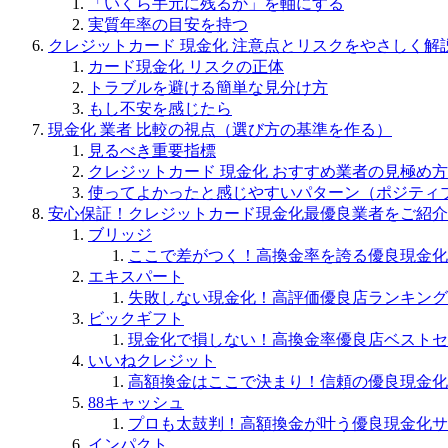
「いくら手元に残るか」を軸にする
実質年率の目安を持つ
クレジットカード 現金化 注意点とリスクをやさしく解
カード現金化 リスクの正体
トラブルを避ける簡単な見分け方
もし不安を感じたら
現金化 業者 比較の視点（選び方の基準を作る）
見るべき重要指標
クレジットカード 現金化 おすすめ業者の見極め方
使ってよかったと感じやすいパターン（ポジティ
安心保証！クレジットカード現金化最優良業者をご紹介
ブリッジ
ここで差がつく！高換金率を誇る優良現金化
エキスパート
失敗しない現金化！高評価優良店ランキング
ビックギフト
現金化で損しない！高換金率優良店ベストセ
いいねクレジット
高額換金はここで決まり！信頼の優良現金化
88キャッシュ
プロも太鼓判！高額換金が叶う優良現金化サ
インパクト