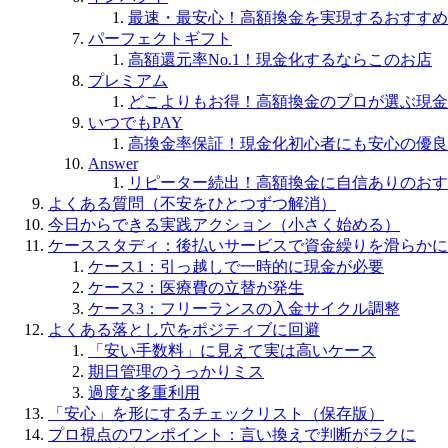
最速・最安心！高額換金を実現するおすすめ
パーフェクトギフト
高額還元率No.1！現金化するならこのお店
プレミアム
どこよりもお得！高額換金のプロが選ぶ現金
いつでもPAY
高換金率保証！現金化初心者にも安心の優良
Answer
リピーター続出！高額換金に自信ありのおす
よくある質問（不安をひとつずつ解消）
今日からできる実践アクション（小さく始める）
ケーススタディ：後払いサービスで資金繰りを滑らかに
ケース1：引っ越しで一時的に現金が必要
ケース2：医療費の立替が発生
ケース3：フリーランスの入金サイクル調整
よくある落とし穴をポジティブに回避
「安い手数料」に見えて実は高いケース
期日管理のうっかりミス
過度な多重利用
「安心」を形にするチェックリスト（保存版）
プロ視点のワンポイント：言い換えで判断がラクに