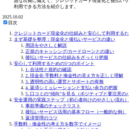
急な出費に備えて、クレジットカード現金化と後払いサ
利用できる方法を紹介します。
2025.10.02
目次
クレジットカード現金化の仕組みと安心して利用するた
まず基礎を整理：現金化と後払いサービスの違い
用語をやさしく解説
正規のキャッシング/カードローンとの違い
後払いサービスの仕組みをざっくり把握
安心して利用するための5つのポイント
1. 合法性と規約の確認
2. 現金化 手数料と換金性の見え方を正しく理解
3. 透明性の高い運営とサポートの有無
4. 返済シミュレーションと支払い余力の把握
5. 口コミの“傾向”を見る（ポジティブと要注意の
安全運用の実践ステップ（初心者向けのやさしい流れ）
事前準備のチェックリスト
後払いサービス活用の基本フロー（一般的な例）
返済管理のコツ
手数料・換金性の考え方を数字でイメージ