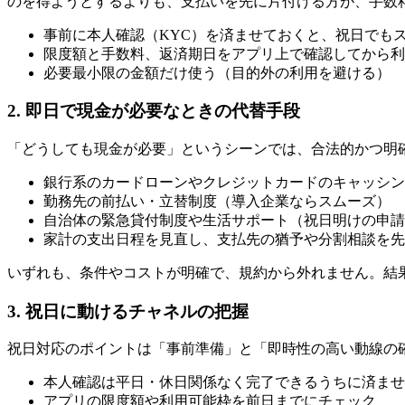
のを得ようとするよりも、支払いを先に片付ける方が、手数
事前に本人確認（KYC）を済ませておくと、祝日でも
限度額と手数料、返済期日をアプリ上で確認してから利
必要最小限の金額だけ使う（目的外の利用を避ける）
2. 即日で現金が必要なときの代替手段
「どうしても現金が必要」というシーンでは、合法的かつ明
銀行系のカードローンやクレジットカードのキャッシン
勤務先の前払い・立替制度（導入企業ならスムーズ）
自治体の緊急貸付制度や生活サポート（祝日明けの申請
家計の支出日程を見直し、支払先の猶予や分割相談を先
いずれも、条件やコストが明確で、規約から外れません。結
3. 祝日に動けるチャネルの把握
祝日対応のポイントは「事前準備」と「即時性の高い動線の
本人確認は平日・休日関係なく完了できるうちに済ませ
アプリの限度額や利用可能枠を前日までにチェック