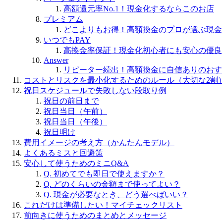
高額還元率No.1！現金化するならこのお店
プレミアム
どこよりもお得！高額換金のプロが選ぶ現金
いつでもPAY
高換金率保証！現金化初心者にも安心の優良
Answer
リピーター続出！高額換金に自信ありのおす
コストとリスクを最小化するためのルール（大切な2割
祝日スケジュールで失敗しない段取り例
祝日の前日まで
祝日当日（午前）
祝日当日（午後）
祝日明け
費用イメージの考え方（かんたんモデル）
よくあるミスと回避策
安心して使うためのミニQ&A
Q. 初めてでも即日で使えますか？
Q. どのくらいの金額まで使ってよい？
Q. 現金が必要なとき、どう選べばいい？
これだけは準備したい！マイチェックリスト
前向きに使うためのまとめとメッセージ