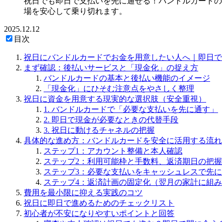
祝日でも即日で支払いを先に通せる！バンドルカードの
場を安心して乗り切れます。
2025.12.12
目次
祝日にバンドルカードでお金を用意したい人へ｜即日で
まず確認：後払いサービスと「現金化」の捉え方
バンドルカードの基本と後払い機能のイメージ
「現金化」にひそむ注意点をやさしく整理
祝日に資金を用意する現実的な選択肢（安全重視）
1. バンドルカードで「必要な支払いを先に通す」
2. 即日で現金が必要なときの代替手段
3. 祝日に動けるチャネルの把握
具体的な進め方：バンドルカードを安全に活用する流れ
ステップ1：アカウント整備と本人確認
ステップ2：利用可能枠と手数料、返済期日の把握
ステップ3：必要な支払いをキャッシュレスで先
ステップ4：返済計画の固定化（翌月の家計に組
費用を最小限に抑える実践のコツ
祝日に即日で進めるためのチェックリスト
初心者が不安になりやすいポイントと回答