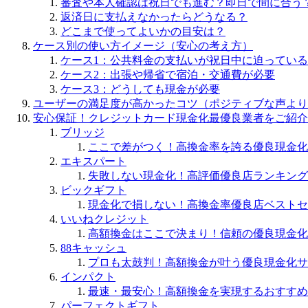
審査や本人確認は祝日でも進む？即日で間に合う
返済日に支払えなかったらどうなる？
どこまで使ってよいかの目安は？
ケース別の使い方イメージ（安心の考え方）
ケース1：公共料金の支払いが祝日中に迫っている
ケース2：出張や帰省で宿泊・交通費が必要
ケース3：どうしても現金が必要
ユーザーの満足度が高かったコツ（ポジティブな声より
安心保証！クレジットカード現金化最優良業者をご紹介
ブリッジ
ここで差がつく！高換金率を誇る優良現金化
エキスパート
失敗しない現金化！高評価優良店ランキング
ビックギフト
現金化で損しない！高換金率優良店ベストセ
いいねクレジット
高額換金はここで決まり！信頼の優良現金化
88キャッシュ
プロも太鼓判！高額換金が叶う優良現金化サ
インパクト
最速・最安心！高額換金を実現するおすすめ
パーフェクトギフト