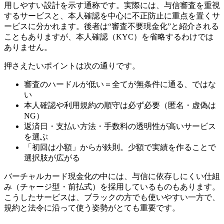
用しやすい設計を示す通称です。実際には、与信審査を重視
するサービスと、本人確認を中心に不正防止に重点を置くサ
ービスに分かれます。後者は“審査不要現金化”と紹介される
こともありますが、本人確認（KYC）を省略するわけでは
ありません。
押さえたいポイントは次の通りです。
審査のハードルが低い＝全てが無条件に通る、ではな
い
本人確認や利用規約の順守は必ず必要（匿名・虚偽は
NG）
返済日・支払い方法・手数料の透明性が高いサービス
を選ぶ
「初回は小額」からが鉄則。少額で実績を作ることで
選択肢が広がる
バーチャルカード現金化の中には、与信に依存しにくい仕組
み（チャージ型・前払式）を採用しているものもあります。
こうしたサービスは、ブラックの方でも使いやすい一方で、
規約と法令に沿って使う姿勢がとても重要です。