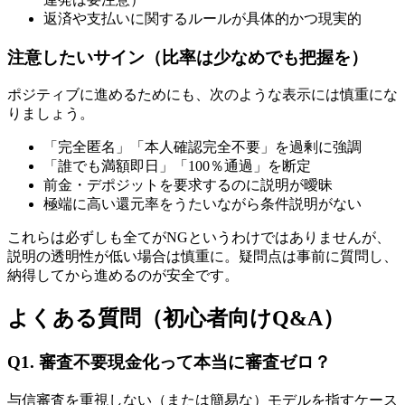
返済や支払いに関するルールが具体的かつ現実的
注意したいサイン（比率は少なめでも把握を）
ポジティブに進めるためにも、次のような表示には慎重にな
りましょう。
「完全匿名」「本人確認完全不要」を過剰に強調
「誰でも満額即日」「100％通過」を断定
前金・デポジットを要求するのに説明が曖昧
極端に高い還元率をうたいながら条件説明がない
これらは必ずしも全てがNGというわけではありませんが、
説明の透明性が低い場合は慎重に。疑問点は事前に質問し、
納得してから進めるのが安全です。
よくある質問（初心者向けQ&A）
Q1. 審査不要現金化って本当に審査ゼロ？
与信審査を重視しない（または簡易な）モデルを指すケース