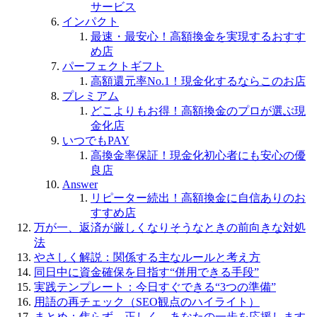
サービス
インパクト
最速・最安心！高額換金を実現するおすす
め店
パーフェクトギフト
高額還元率No.1！現金化するならこのお店
プレミアム
どこよりもお得！高額換金のプロが選ぶ現
金化店
いつでもPAY
高換金率保証！現金化初心者にも安心の優
良店
Answer
リピーター続出！高額換金に自信ありのお
すすめ店
万が一、返済が厳しくなりそうなときの前向きな対処
法
やさしく解説：関係する主なルールと考え方
同日中に資金確保を目指す“併用できる手段”
実践テンプレート：今日すぐできる“3つの準備”
用語の再チェック（SEO観点のハイライト）
まとめ：焦らず、正しく。あなたの一歩を応援します