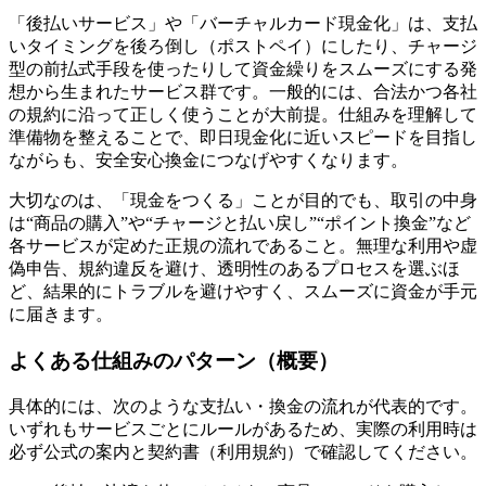
「後払いサービス」や「バーチャルカード現金化」は、支払
いタイミングを後ろ倒し（ポストペイ）にしたり、チャージ
型の前払式手段を使ったりして資金繰りをスムーズにする発
想から生まれたサービス群です。一般的には、合法かつ各社
の規約に沿って正しく使うことが大前提。仕組みを理解して
準備物を整えることで、即日現金化に近いスピードを目指し
ながらも、安全安心換金につなげやすくなります。
大切なのは、「現金をつくる」ことが目的でも、取引の中身
は“商品の購入”や“チャージと払い戻し”“ポイント換金”など
各サービスが定めた正規の流れであること。無理な利用や虚
偽申告、規約違反を避け、透明性のあるプロセスを選ぶほ
ど、結果的にトラブルを避けやすく、スムーズに資金が手元
に届きます。
よくある仕組みのパターン（概要）
具体的には、次のような支払い・換金の流れが代表的です。
いずれもサービスごとにルールがあるため、実際の利用時は
必ず公式の案内と契約書（利用規約）で確認してください。