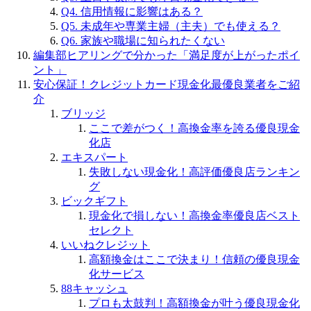
Q4. 信用情報に影響はある？
Q5. 未成年や専業主婦（主夫）でも使える？
Q6. 家族や職場に知られたくない
編集部ヒアリングで分かった「満足度が上がったポイ
ント」
安心保証！クレジットカード現金化最優良業者をご紹
介
ブリッジ
ここで差がつく！高換金率を誇る優良現金
化店
エキスパート
失敗しない現金化！高評価優良店ランキン
グ
ビックギフト
現金化で損しない！高換金率優良店ベスト
セレクト
いいねクレジット
高額換金はここで決まり！信頼の優良現金
化サービス
88キャッシュ
プロも太鼓判！高額換金が叶う優良現金化