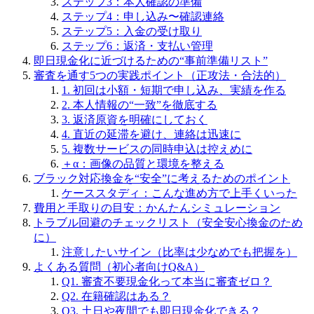
ステップ3：本人確認の準備
ステップ4：申し込み〜確認連絡
ステップ5：入金の受け取り
ステップ6：返済・支払い管理
即日現金化に近づけるための“事前準備リスト”
審査を通す5つの実践ポイント（正攻法・合法的）
1. 初回は小額・短期で申し込み、実績を作る
2. 本人情報の“一致”を徹底する
3. 返済原資を明確にしておく
4. 直近の延滞を避け、連絡は迅速に
5. 複数サービスの同時申込は控えめに
＋α：画像の品質と環境を整える
ブラック対応換金を“安全”に考えるためのポイント
ケーススタディ：こんな進め方で上手くいった
費用と手取りの目安：かんたんシミュレーション
トラブル回避のチェックリスト（安全安心換金のため
に）
注意したいサイン（比率は少なめでも把握を）
よくある質問（初心者向けQ&A）
Q1. 審査不要現金化って本当に審査ゼロ？
Q2. 在籍確認はある？
Q3. 土日や夜間でも即日現金化できる？