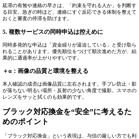
延滞の有無や連絡の早さは、「約束を守れる人か」を判断す
る目安。急ぎの時ほど、連絡にすぐ反応できる体制を整えて
おくと審査の停滞を防げます。
5. 複数サービスの同時申込は控えめに
同時多発的な申込は「資金繰りが逼迫している」と受け取ら
れることがあります。優先順位をつけて順次進めた方が、結
果的に通過率が上がりやすいです。
＋α：画像の品質と環境を整える
本人確認の成否は画像品質に左右されます。手ブレ防止・影
が落ちない明るい場所・反射の少ない角度で撮影。スマホの
レンズをサッと拭くのも効果的です。
ブラック対応換金を“安全”に考えるた
めのポイント
「ブラック対応換金」という表現は、与信の厳しい方でも利