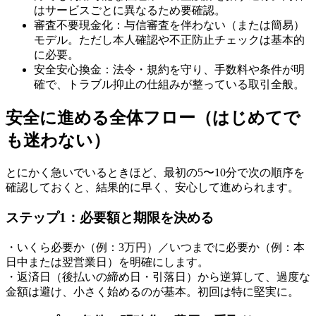
はサービスごとに異なるため要確認。
審査不要現金化：与信審査を伴わない（または簡易）
モデル。ただし本人確認や不正防止チェックは基本的
に必要。
安全安心換金：法令・規約を守り、手数料や条件が明
確で、トラブル抑止の仕組みが整っている取引全般。
安全に進める全体フロー（はじめてで
も迷わない）
とにかく急いでいるときほど、最初の5〜10分で次の順序を
確認しておくと、結果的に早く、安心して進められます。
ステップ1：必要額と期限を決める
・いくら必要か（例：3万円）／いつまでに必要か（例：本
日中または翌営業日）を明確にします。
・返済日（後払いの締め日・引落日）から逆算して、過度な
金額は避け、小さく始めるのが基本。初回は特に堅実に。