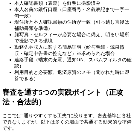
本人確認書類（表裏）を鮮明に撮影済み
本人名義の銀行口座（口座番号・名義表記まで一字一
句一致）
現住所と本人確認書類の住所が一致（引っ越し直後は
補助書類を準備）
顔写真・セルフィーが必要な場合に備え、明るい場所
で撮影できる環境
勤務先や収入に関する簡易証明（給与明細・源泉徴
収・確定申告書の控えなど）※求められた場合
連絡手段（端末の充電、通知ON、スパムフィルタの確
認）
利用目的と必要額、返済原資のメモ（聞かれた時に即
答できる）
審査を通す5つの実践ポイント（正攻
法・合法的）
ここでは“通りやすくする工夫”に絞ります。審査基準は各社
で異なりますが、以下は多くの場面で共通する効果的な準備
です。