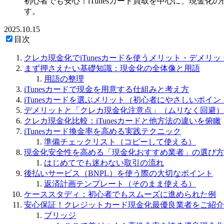
初心者でも安心！iTunesカード買取を中心に、現金
す。
2025.10.15
目次
クレカ現金化でiTunesカードを使うメリット・デメ
まず押さえたい基礎知識：現金化の全体像と用語
用語の整理
iTunesカードで現金を用意する仕組みと考え方
iTunesカードを選ぶメリット（初心者にやさしいポイン
デメリットと「クレカ現金化注意点」（ムリなく回避）
クレカ現金化比較：iTunesカードと他方法の違いを俯瞰
iTunesカード換金率を高める実践テクニック
準備チェックリスト（コピーして使える）
現金化安全性を高める「現金化おすすめ業者」の選び方
はじめてでも迷わない取引の流れ
後払いサービス（BNPL）を使う際の大切なポイント
返済計画テンプレート（そのまま使える）
ケーススタディ：初心者でもスムーズに進められた例
安心保証！クレジットカード現金化最優良業者をご紹介
ブリッジ