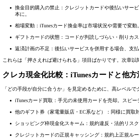
換金目的購入の禁止：クレジットカードや後払いサービ
本に。
相場変動：iTunesカード換金率は市場状況や需要で
ギフトカードの状態：コードが判読しづらい・削りカス
返済計画の不足：後払いサービスを併用する場合、支払
これらは「押さえれば避けられる」項目ばかりです。次章以
クレカ現金化比較：iTunesカードと他
「どの手段が自分に合うか」を見定めるために、高レベルで
iTunesカード買取：手元の未使用カードを売却。ス
他のギフト券（家電量販店・EC系など）：同様に買取
ショッピング枠現金化スキーム：規約違反・法的リスク
クレジットカードの正規キャッシング：規約上正規ルー