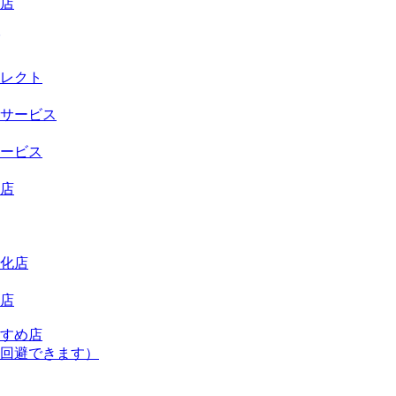
店
レクト
サービス
ービス
店
化店
店
すめ店
回避できます）