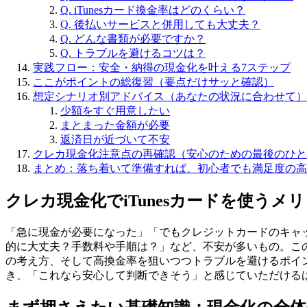
Q. iTunesカード換金率はどのくらい？
Q. 後払いサービスと併用しても大丈夫？
Q. どんな書類が必要ですか？
Q. トラブルを避けるコツは？
実践フロー：安全・納得の現金化を叶える7ステップ
ここがポイントの総復習（要点だけサッと確認）
想定シナリオ別アドバイス（あなたの状況に合わせて）
少額をすぐ用意したい
まとまった金額が必要
返済日が近づいて不安
クレカ現金化注意点の再確認（安心のための最後のひと
まとめ：落ち着いて準備すれば、初心者でも満足度の高
クレカ現金化でiTunesカードを使う
「急に現金が必要になった」「でもクレジットカードのキャッ
的に大丈夫？手数料や手順は？」など、不安が多いもの。この記
の考え方、そして高換金率を狙いつつトラブルを避けるポイ
き、「これなら安心して判断できそう」と感じていただける