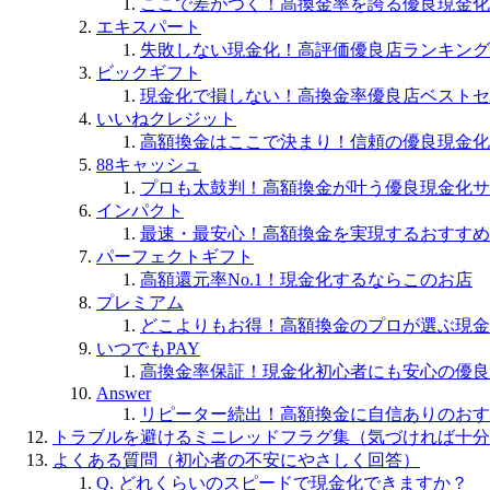
ここで差がつく！高換金率を誇る優良現金化
エキスパート
失敗しない現金化！高評価優良店ランキング
ビックギフト
現金化で損しない！高換金率優良店ベストセ
いいねクレジット
高額換金はここで決まり！信頼の優良現金化
88キャッシュ
プロも太鼓判！高額換金が叶う優良現金化サ
インパクト
最速・最安心！高額換金を実現するおすすめ
パーフェクトギフト
高額還元率No.1！現金化するならこのお店
プレミアム
どこよりもお得！高額換金のプロが選ぶ現金
いつでもPAY
高換金率保証！現金化初心者にも安心の優良
Answer
リピーター続出！高額換金に自信ありのおす
トラブルを避けるミニレッドフラグ集（気づければ十分
よくある質問（初心者の不安にやさしく回答）
Q. どれくらいのスピードで現金化できますか？