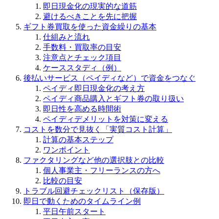
即日現金化の現実的な道筋
避けるべきことを先に把握
ギフト券買取を使った資金繰りの基本
仕組みと流れ
手数料・買取率の目安
注意点とチェック項目
ケーススタディ（例）
後払いサービス（ペイディなど）で資金をつなぐ
ペイディ即日現金化の考え方
ペイディ商品購入とギフト券の取り扱い
即日性を高める時間術
ペイディデメリットを対策に変える
コストを数分で見抜く「実質コスト計算」
計算の基本ステップ
ワンポイント
ファクタリングなど他の選択肢との比較
個人事業主・フリーランスの方へ
比較の目安
トラブル回避チェックリスト（保存版）
即日で動くためのタイムライン例
平日午前スタート