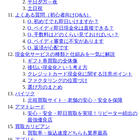
平日夕方～夜
土日祝
よくある質問（初心者向けQ&A）
Q. 初めてでも即日いけますか？
Q. ペイディ即日現金化は直接できる？
Q. 手数料はどのくらい見ておけばいい？
Q. ペイディ審査に不安があります
Q. 返済が心配です
現金化サービスの種類と仕組みを一気に解説
ギフト券買取の全体像
後払い現金化という考え方
クレジットカード現金化に関する注意ポイント
ファクタリングの位置づけ
選び方のまとめ
バイソク
元祖買取サイト・老舗の安心・安全を保障
アマトレード
安心・安全・即日買取を実現！リピーター続出の
最強優良店
買取カリビアン
買取率・振込速度どちらも業界最高
アプリル