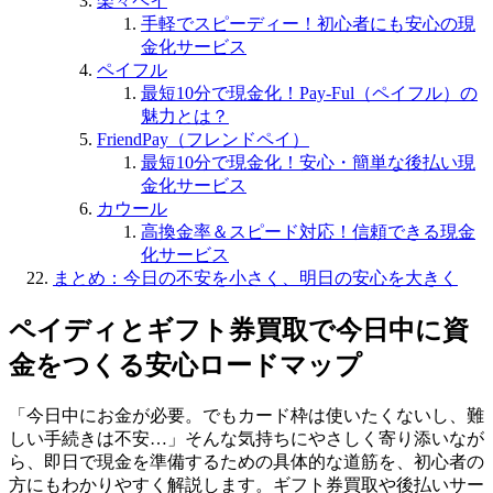
楽々ペイ
手軽でスピーディー！初心者にも安心の現
金化サービス
ペイフル
最短10分で現金化！Pay-Ful（ペイフル）の
魅力とは？
FriendPay（フレンドペイ）
最短10分で現金化！安心・簡単な後払い現
金化サービス
カウール
高換金率＆スピード対応！信頼できる現金
化サービス
まとめ：今日の不安を小さく、明日の安心を大きく
ペイディとギフト券買取で今日中に資
金をつくる安心ロードマップ
「今日中にお金が必要。でもカード枠は使いたくないし、難
しい手続きは不安…」そんな気持ちにやさしく寄り添いなが
ら、即日で現金を準備するための具体的な道筋を、初心者の
方にもわかりやすく解説します。ギフト券買取や後払いサー