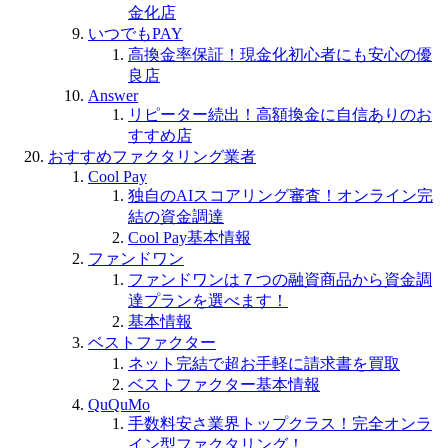
金化店
いつでもPAY
高換金率保証！現金化初心者にも安心の優
良店
Answer
リピーター続出！高額換金に自信ありのお
すすめ店
おすすめファクタリング業者
Cool Pay
独自のAIスコアリング審査！オンライン完
結の資金調達
Cool Pay基本情報
ファンドワン
ファンドワンは７つの融資商品から資金調
達プランを選べます！
基本情報
ベストファクター
ネット完結で超お手軽に請求書を買取
ベストファクター基本情報
QuQuMo
手数料安さ業界トップクラス！完全オンラ
イン型ファクタリング！