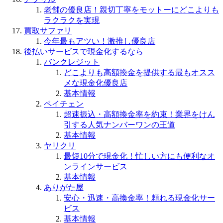
老舗の優良店！親切丁寧をモットーにどこよりも
ラクラクを実現
買取サファリ
今年最もアツい！激推し優良店
後払いサービスで現金化するなら
バンクレジット
どこよりも高額換金を提供する最もオスス
メな現金化優良店
基本情報
ペイチェン
超速振込・高額換金率を約束！業界をけん
引する人気ナンバーワンの王道
基本情報
ヤリクリ
最短10分で現金化！忙しい方にも便利なオ
ンラインサービス
基本情報
ありがた屋
安心・迅速・高換金率！頼れる現金化サー
ビス
基本情報