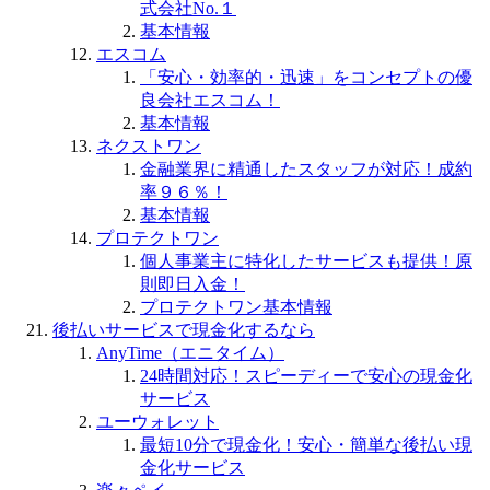
式会社No.１
基本情報
エスコム
「安心・効率的・迅速」をコンセプトの優
良会社エスコム！
基本情報
ネクストワン
金融業界に精通したスタッフが対応！成約
率９６％！
基本情報
プロテクトワン
個人事業主に特化したサービスも提供！原
則即日入金！
プロテクトワン基本情報
後払いサービスで現金化するなら
AnyTime（エニタイム）
24時間対応！スピーディーで安心の現金化
サービス
ユーウォレット
最短10分で現金化！安心・簡単な後払い現
金化サービス