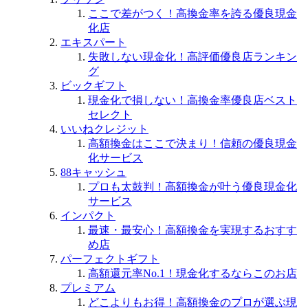
ここで差がつく！高換金率を誇る優良現金
化店
エキスパート
失敗しない現金化！高評価優良店ランキン
グ
ビックギフト
現金化で損しない！高換金率優良店ベスト
セレクト
いいねクレジット
高額換金はここで決まり！信頼の優良現金
化サービス
88キャッシュ
プロも太鼓判！高額換金が叶う優良現金化
サービス
インパクト
最速・最安心！高額換金を実現するおすす
め店
パーフェクトギフト
高額還元率No.1！現金化するならこのお店
プレミアム
どこよりもお得！高額換金のプロが選ぶ現