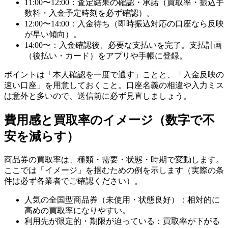
11:00〜12:00：査定結果の確認・承諾（買取率・振込手
数料・入金予定時刻を必ず確認）。
12:00〜14:00：入金待ち（即時振込対応の口座なら反映
が早い傾向）。
14:00〜：入金確認後、必要な支払いを完了。支払計画
（後払い・カード）をアプリや手帳に登録。
ポイントは「本人確認を一度で通す」ことと、「入金反映の
速い口座」を用意しておくこと。口座名義の相違や入力ミス
は意外と多いので、送信前に必ず見直しましょう。
費用感と買取率のイメージ（数字で不
安を減らす）
商品券の買取率は、種類・需要・状態・時期で変動します。
ここでは「イメージ」を掴むための例を示します（実際の条
件は必ず各業者でご確認ください）。
人気の全国型商品券（未使用・状態良好）：相対的に
高めの買取率になりやすい。
利用先が限定的・期限が迫っている：買取率が下がる