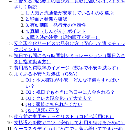
「使える商品券」の選び方：買取に強いポイントをや
さしく解説
1. 人気と流通量が安定しているものを選ぶ
2. 額面と状態を確認
3. 有効期限・発行元の信頼性
4. 真贋（しんがん）ポイント
5. 購入時の注意（規約順守が第一）
安全現金化サービスの見分け方（安心して選ぶチェッ
クポイント）
祝日でも間に合う時間割シミュレーション（即日入金
を目指す動き方）
費用感と買取率のイメージ（数字で不安を減らす）
よくある不安と対処法（Q&A）
Q1：本人確認が不安。どんな準備をすればい
い？
Q2：祝日でも本当に当日中に入金される？
Q3：クレカ現金化って大丈夫？
Q4：家族に知られたくない
Q5：遅延が不安
使う前の実用チェックリスト（コピペ活用OK）
支払遅れを防ぐコツ（安心して利用を続けるために）
ケーススタディ（はじめてでも落ち着いてできた例）