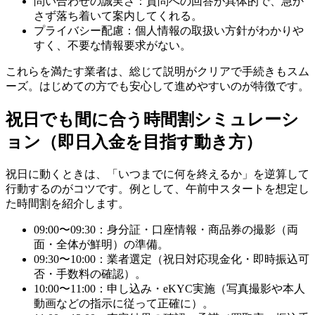
問い合わせの誠実さ：質問への回答が具体的で、急か
さず落ち着いて案内してくれる。
プライバシー配慮：個人情報の取扱い方針がわかりや
すく、不要な情報要求がない。
これらを満たす業者は、総じて説明がクリアで手続きもスム
ーズ。はじめての方でも安心して進めやすいのが特徴です。
祝日でも間に合う時間割シミュレーシ
ョン（即日入金を目指す動き方）
祝日に動くときは、「いつまでに何を終えるか」を逆算して
行動するのがコツです。例として、午前中スタートを想定し
た時間割を紹介します。
09:00〜09:30：身分証・口座情報・商品券の撮影（両
面・全体が鮮明）の準備。
09:30〜10:00：業者選定（祝日対応現金化・即時振込可
否・手数料の確認）。
10:00〜11:00：申し込み・eKYC実施（写真撮影や本人
動画などの指示に従って正確に）。