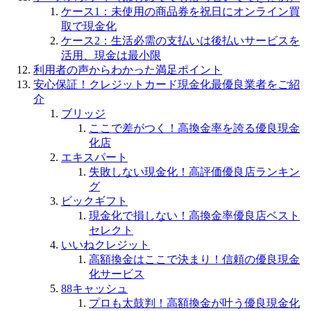
ケース1：未使用の商品券を祝日にオンライン買
取で現金化
ケース2：生活必需の支払いは後払いサービスを
活用、現金は最小限
利用者の声からわかった満足ポイント
安心保証！クレジットカード現金化最優良業者をご紹
介
ブリッジ
ここで差がつく！高換金率を誇る優良現金
化店
エキスパート
失敗しない現金化！高評価優良店ランキン
グ
ビックギフト
現金化で損しない！高換金率優良店ベスト
セレクト
いいねクレジット
高額換金はここで決まり！信頼の優良現金
化サービス
88キャッシュ
プロも太鼓判！高額換金が叶う優良現金化