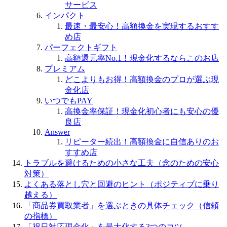
サービス
インパクト
最速・最安心！高額換金を実現するおすす
め店
パーフェクトギフト
高額還元率No.1！現金化するならこのお店
プレミアム
どこよりもお得！高額換金のプロが選ぶ現
金化店
いつでもPAY
高換金率保証！現金化初心者にも安心の優
良店
Answer
リピーター続出！高額換金に自信ありのお
すすめ店
トラブルを避けるための小さな工夫（念のための安心
対策）
よくある落とし穴と回避のヒント（ポジティブに乗り
越える）
「商品券買取業者」を選ぶときの具体チェック（信頼
の指標）
「祝日対応現金化」を最大化する3つのコツ