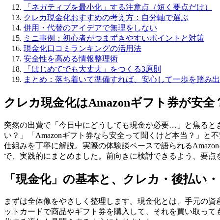
「ネガティブを最小化」する注意点（短く要点だけ）
クレカ現金化おすすめの考え方：自分軸で選ぶ
併用・代替のアイデアで無理をしない
ミニ事例：初心者がつまずきやすいポイントと対策
現金化口コミランキングの活用法
安全性を高める情報整理術
「はじめてでも大丈夫」をつくる3原則
まとめ：落ち着いて準備すれば、安心して一歩を踏み出
クレカ現金化はAmazonギフト券が安
突然の出費で「今日中にどうしても現金が必要…」と焦ると
い？」「Amazonギフト券なら安全って聞くけど本当？」と
仕組みを丁寧に解説。実際の体験談ベースで語られるAmaz
で、実践的にまとめました。前向きに検討できるよう、要点
「現金化」の基本と、クレカ・後払い・
まずは全体像をやさしく整理します。現金化とは、手元の資
ットカードで商品やギフト券を購入して、それを買い取って