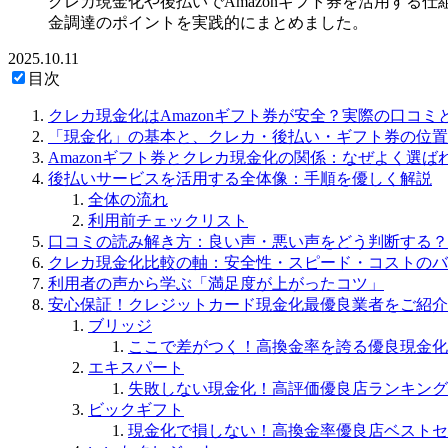
クレカ現金化や後払いでAmazonギフト券を活用す
金調達のポイントを実践的にまとめました。
2025.10.11
目次
クレカ現金化はAmazonギフト券が安全？実際の口コ
「現金化」の基本と、クレカ・後払い・ギフト券の位置
Amazonギフト券とクレカ現金化の関係：なぜよく選ば
後払いサービスを活用する全体像：手順を優しく解説
全体の流れ
利用前チェックリスト
口コミの読み解き方：良い声・悪い声をどう判断する？
クレカ現金化比較の軸：安全性・スピード・コストのバ
利用者の声から学ぶ「満足度が上がったコツ」
安心保証！クレジットカード現金化最優良業者をご紹介
ブリッジ
ここで差がつく！高換金率を誇る優良現金化
エキスパート
失敗しない現金化！高評価優良店ランキング
ビックギフト
現金化で損しない！高換金率優良店ベストセ