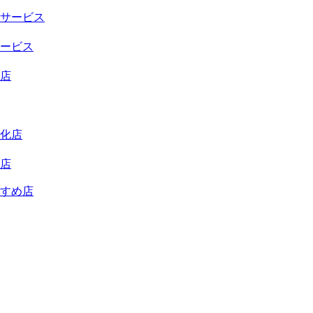
サービス
ービス
店
化店
店
すめ店