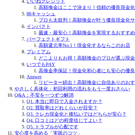
いいねクレジット
高額換金はここで決まり！信頼の優良現金化
88キャッシュ
プロも太鼓判！高額換金が叶う優良現金化サ
インパクト
最速・最安心！高額換金を実現するおすすめ
パーフェクトギフト
高額還元率No.1！現金化するならこのお店
プレミアム
どこよりもお得！高額換金のプロが選ぶ現金
いつでもPAY
高換金率保証！現金化初心者にも安心の優良
Answer
リピーター続出！高額換金に自信ありのおす
やさしく具体化：初回利用の流れをもう一度おさらい
Q&A：不安を一つずつ解消
Q1. 本当に即日で入金されますか？
Q2. 買取率はどれくらいが目安？
Q3. クレカ現金化と後払いではどちらが安心？
Q4. 口コミはどの程度信じてよい？
Q5. トラブルが心配です
安心度を高める「実践のコツ」