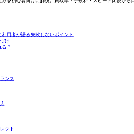
る仕組みを初心者向けに解説。買取率・手数料・スピード比較か
ミと利用者が語る失敗しないポイント
づけ
れる？
ランス
店
レクト