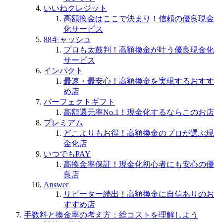
いいねクレジット
高額換金はここで決まり！信頼の優良現金
化サービス
88キャッシュ
プロも太鼓判！高額換金が叶う優良現金化
サービス
インパクト
最速・最安心！高額換金を実現するおすす
め店
パーフェクトギフト
高額還元率No.1！現金化するならこのお店
プレミアム
どこよりもお得！高額換金のプロが選ぶ現
金化店
いつでもPAY
高換金率保証！現金化初心者にも安心の優
良店
Answer
リピーター続出！高額換金に自信ありのお
すすめ店
手数料と換金率の考え方：総コストを理解しよう