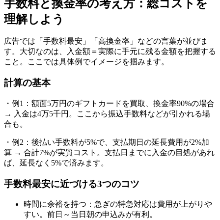
手数料と換金率の考え方：総コストを
理解しよう
広告では「手数料最安」「高換金率」などの言葉が並びま
す。大切なのは、入金額＝実際に手元に残る金額を把握する
こと。ここでは具体例でイメージを掴みます。
計算の基本
・例1：額面5万円のギフトカードを買取、換金率90%の場合
→ 入金は4万5千円。ここから振込手数料などが引かれる場
合も。
・例2：後払い手数料が5%で、支払期日の延長費用が2%加
算 → 合計7%が実質コスト。支払日までに入金の目処があれ
ば、延長なく5%で済みます。
手数料最安に近づける3つのコツ
時間に余裕を持つ：急ぎの特急対応は費用が上がりや
すい。前日～当日朝の申込みが有利。