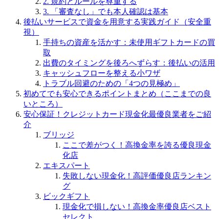
2. 規約とルールを尊重する
3. 「審査なし」でも本人確認は基本
後払いサービスで資金を用意する実践ガイド（安全重
視）
手持ちの資産を活かす：未使用ギフトカードの買
取
出費のタイミングを後ろへずらす：後払いの活用
キャッシュフローを整える小ワザ
トラブル回避のための「4つの見極め」
初めてでも安心できるポイントまとめ（ここまでの良
いところ）
安心保証！クレジットカード現金化最優良業者をご紹
介
ブリッジ
ここで差がつく！高換金率を誇る優良現金
化店
エキスパート
失敗しない現金化！高評価優良店ランキン
グ
ビックギフト
現金化で損しない！高換金率優良店ベスト
セレクト