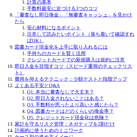
計算の基本
手数料最安に近づける3つのコツ
「審査なし即日換金」「無審査キャッシュ」を見かけ
たら
安心材料になるポイント
注意して読みたいポイント（落ち着いて確認すれ
ばOK）
図書カード現金化を上手に取り入れるには
手持ちのカードを賢く活用
クレジットカードでの新規購入は規約に注意
即日入金を目指すコツ（スピード重視のチェックリス
ト）
費用を抑えるテクニック：少額テストと段階アップ
よくある不安とQ&A
Q1. 本当に審査なしで大丈夫？
Q2. 即日入金されないことはある？
Q3. 手数料が思ったより高いと感じたら？
Q4. 図書カードはどのくらいの換金率？
Q5. クレジットカード現金化は危険？
家計を守るリスク管理：ネガティブを2割だけ
計画的に使うためのミニワーク
ケース別の進め方イメージ