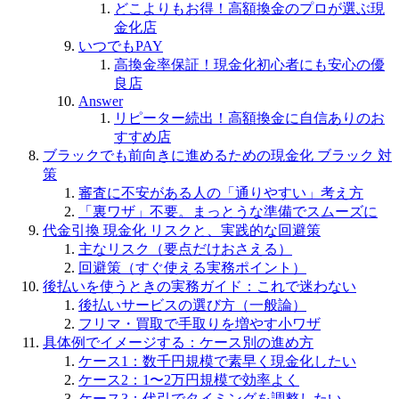
どこよりもお得！高額換金のプロが選ぶ現
金化店
いつでもPAY
高換金率保証！現金化初心者にも安心の優
良店
Answer
リピーター続出！高額換金に自信ありのお
すすめ店
ブラックでも前向きに進めるための現金化 ブラック 対
策
審査に不安がある人の「通りやすい」考え方
「裏ワザ」不要。まっとうな準備でスムーズに
代金引換 現金化 リスクと、実践的な回避策
主なリスク（要点だけおさえる）
回避策（すぐ使える実務ポイント）
後払いを使うときの実務ガイド：これで迷わない
後払いサービスの選び方（一般論）
フリマ・買取で手取りを増やす小ワザ
具体例でイメージする：ケース別の進め方
ケース1：数千円規模で素早く現金化したい
ケース2：1〜2万円規模で効率よく
ケース3：代引でタイミングを調整したい