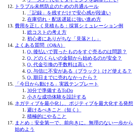
トラブル未然防止のための共通ルール
「記録」を残すだけで安心感が段違い
在庫切れ・配送遅延に強い進め方
費用を正しく見積もる：採算シミュレーション例
総コストの考え方
初心者にありがちな「見落とし」
よくある質問（Q&A）
Q. 後払いで買ったものをすぐ売るのは問題？
Q. どのくらいの金額から始めるのが安全？
Q. 代金引換の手数料は高い？
Q. 与信に不安がある（ブラック）けど使える？
Q. 期日までに売れなかったら？
「今日から動ける」実践テンプレート
30分で準備するToDo
小さな成功体験を設計する
ネガティブを最小化し、ポジティブを最大化する発想
避けるべきこと（短く）
積極的にやること
まとめ：安全第一で、前向きに。無理のない一歩から
始めよう