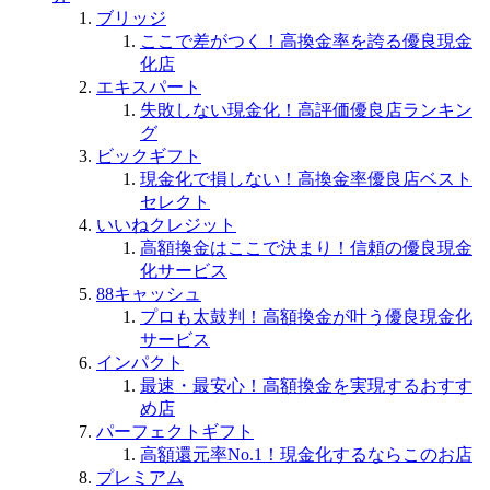
ブリッジ
ここで差がつく！高換金率を誇る優良現金
化店
エキスパート
失敗しない現金化！高評価優良店ランキン
グ
ビックギフト
現金化で損しない！高換金率優良店ベスト
セレクト
いいねクレジット
高額換金はここで決まり！信頼の優良現金
化サービス
88キャッシュ
プロも太鼓判！高額換金が叶う優良現金化
サービス
インパクト
最速・最安心！高額換金を実現するおすす
め店
パーフェクトギフト
高額還元率No.1！現金化するならこのお店
プレミアム