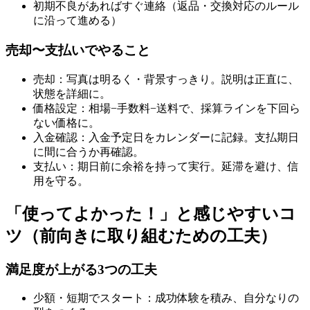
初期不良があればすぐ連絡（返品・交換対応のルール
に沿って進める）
売却〜支払いでやること
売却：写真は明るく・背景すっきり。説明は正直に、
状態を詳細に。
価格設定：相場−手数料−送料で、採算ラインを下回ら
ない価格に。
入金確認：入金予定日をカレンダーに記録。支払期日
に間に合うか再確認。
支払い：期日前に余裕を持って実行。延滞を避け、信
用を守る。
「使ってよかった！」と感じやすいコ
ツ（前向きに取り組むための工夫）
満足度が上がる3つの工夫
少額・短期でスタート：成功体験を積み、自分なりの