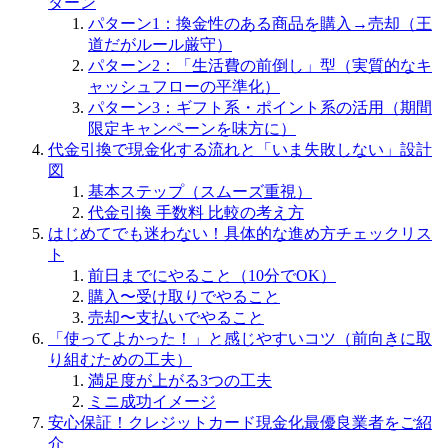
ターン
パターン1：換金性のある商品を購入→売却（王
道だがルール厳守）
パターン2：「生活費の前倒し」型（実質的なキ
ャッシュフローの平準化）
パターン3：ギフト系・ポイント系の活用（期間
限定キャンペーンを味方に）
代金引換で現金化する流れと「いま失敗しない」設計
図
基本ステップ（スムーズ重視）
代金引換 手数料 比較の考え方
はじめてでも迷わない！具体的な進め方チェックリス
ト
前日までにやること（10分でOK）
購入〜受け取りでやること
売却〜支払いでやること
「使ってよかった！」と感じやすいコツ（前向きに取
り組むための工夫）
満足度が上がる3つの工夫
ミニ成功イメージ
安心保証！クレジットカード現金化最優良業者をご紹
介