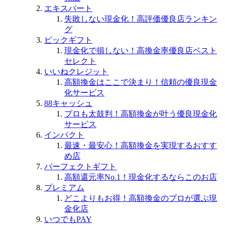
エキスパート
失敗しない現金化！高評価優良店ランキン
グ
ビックギフト
現金化で損しない！高換金率優良店ベスト
セレクト
いいねクレジット
高額換金はここで決まり！信頼の優良現金
化サービス
88キャッシュ
プロも太鼓判！高額換金が叶う優良現金化
サービス
インパクト
最速・最安心！高額換金を実現するおすす
め店
パーフェクトギフト
高額還元率No.1！現金化するならこのお店
プレミアム
どこよりもお得！高額換金のプロが選ぶ現
金化店
いつでもPAY