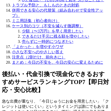
トラブル予防と、もしものときの対処
併用できる安心の代替策（組み合わせで安全性アッ
プ）
ミニ用語集（初心者向け）
ケース別のコツ（不安を減らす微調整）
少額（〜3万円）を早く用意したい
できるだけ手元に残る額を増やしたい
売らずに一時的につなぎたい
「よかった」を増やす小ワザ
小さな不安へのやさしい答え
注意点（2割だけ、前向きに）
まとめ：今日の不安を、今日の安心に変えるために
後払い・代金引換で現金化できるおす
すめサービスランキングTOP7【即日対
応・安心比較】
急な出費が重なり、「今日じゅうにお金を用意したい」「ク
レジットは使いにくい」というタイミングは誰にでもありま