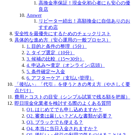
高換金率保証！現金化初心者にも安心の優
良店
Answer
リピーター続出！高額換金に自信ありのお
すすめ店
安全性を最優先にするためのチェックリスト
具体的な進め方（安心運用の一般プロセス）
1. 目的と条件の整理（5分）
2. タイプ選定（10分）
3. 候補の比較（15〜30分）
4. 申込み〜査定（オンライン/店頭）
5. 条件確定〜入金
6. アフターケア（支払い管理）
「後払い」「代引」を使うときの考え方（やさしく要
点だけ）
費用とコストの目安（シンプル試算で残る額を把握）
即日現金化業者を検討する際のよくある質問
Q1. はじめてでも申し込めますか？
Q2. 審査は厳しい？どんな書類が必要？
Q3. ブラックでも使える？
Q4. 本当に当日入金されますか？
Q5. 後払い・代引の利用で気をつけることは？