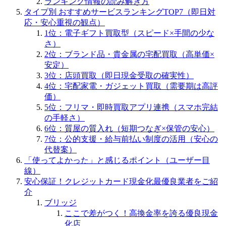
ランキング情報の読み解き方
タイプ別 おすすめサービスランキングTOP7（即日対
応・安心重視の観点）
1位：電子ギフト買取型（スピード×手間の少な
さ）
2位：ブランド品・貴金属の宅配買取（高単価×
安定）
3位：店頭買取（即日現金受取の確実性）
4位：宅配家電・ガジェット買取（需要期は高評
価）
5位：フリマ・即時買取アプリ連携（スマホ完結
の手軽さ）
6位：質屋の質入れ（短期つなぎ×保管の安心）
7位：公的支援・給与前払い制度の活用（安心の
代替案）
「使ってよかった」と感じるポイント（ユーザー目
線）
安心保証！クレジットカード現金化最優良業者をご紹
介
ブリッジ
ここで差がつく！高換金率を誇る優良現金
化店