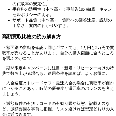
の買取率の安定性。
手数料の透明性（中〜高）：事前告知の徹底、キャン
セルポリシーの明示。
サポート品質（中〜高）：質問への回答速度、説明の
丁寧さ、案内のわかりやすさ。
高額買取比較の読み解き方
・額面別の変動を確認：同じギフトでも、1万円と5万円で買
取率が異なることがあります。自分の購入額面に合うところ
を選ぶのがコツ。
・期間限定キャンペーンに注目：新規・リピーター向けの特
典で数％上がる場合も。適用条件を読めば、よりお得に。
・入金速度とトレードオフ：最速入金の場合に買取率が僅か
に下がることあり。時間の優先度と還元率のバランスを考え
ましょう。
・減額条件の有無：コードの有効期限や状態、記載ミスな
ど、減額要因を事前に把握。ミスを避ければ想定どおりの入
金に近づきます。