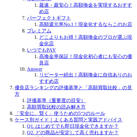
最速・最安心！高額換金を実現するおすす
め店
パーフェクトギフト
高額還元率No.1！現金化するならこのお店
プレミアム
どこよりもお得！高額換金のプロが選ぶ現
金化店
いつでもPAY
高換金率保証！現金化初心者にも安心の優
良店
Answer
リピーター続出！高額換金に自信ありのお
すすめ店
優良店ランキングの評価基準と「高額買取比較」の見
方
評価基準（重要度の目安）
高額買取比較の読み解き方
「安全に、賢く」使うための5つのルール
ケース別ガイド｜よくある質問と実践アドバイス
Q1. はじめてでも即日現金化できますか？
Q2. どの商品が安定して高く売れますか？