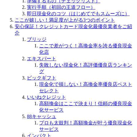
準備するもの（チェックリスト）
実行手順（初回の王道フロー）
即日現金化のコツ（はじめてでもスムーズに）
ここが嬉しい！満足度が上がる3つのポイント
安心保証！クレジットカード現金化最優良業者をご紹
介
ブリッジ
ここで差がつく！高換金率を誇る優良現金
化店
エキスパート
失敗しない現金化！高評価優良店ランキン
グ
ビックギフト
現金化で損しない！高換金率優良店ベスト
セレクト
いいねクレジット
高額換金はここで決まり！信頼の優良現金
化サービス
88キャッシュ
プロも太鼓判！高額換金が叶う優良現金化
サービス
インパクト