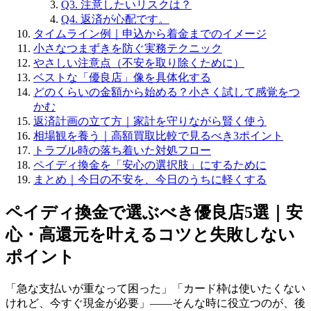
Q3. 注意したいリスクは？
Q4. 返済が心配です。
タイムライン例｜申込から着金までのイメージ
小さなつまずきを防ぐ実務テクニック
やさしい注意点（不安を取り除くために）
ベストな「優良店」像を具体化する
どのくらいの金額から始める？小さく試して感覚をつ
かむ
返済計画の立て方｜家計を守りながら賢く使う
相場観を養う｜高額買取比較で見るべき3ポイント
トラブル時の落ち着いた対処フロー
ペイディ換金を「安心の選択肢」にするために
まとめ｜今日の不安を、今日のうちに軽くする
ペイディ換金で選ぶべき優良店5選｜安
心・高還元を叶えるコツと失敗しない
ポイント
「急な支払いが重なって困った」「カード枠は使いたくない
けれど、今すぐ現金が必要」——そんな時に役立つのが、後