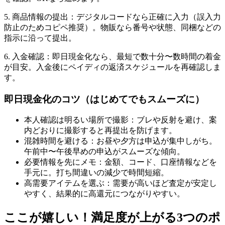
5. 商品情報の提出：デジタルコードなら正確に入力（誤入力
防止のためコピペ推奨）。物販なら番号や状態、同梱などの
指示に沿って提出。
6. 入金確認：即日現金化なら、最短で数十分〜数時間の着金
が目安。入金後にペイディの返済スケジュールを再確認しま
す。
即日現金化のコツ（はじめてでもスムーズに）
本人確認は明るい場所で撮影：ブレや反射を避け、案
内どおりに撮影すると再提出を防げます。
混雑時間を避ける：お昼や夕方は申込が集中しがち。
午前中〜午後早めの申込がスムーズな傾向。
必要情報を先にメモ：金額、コード、口座情報などを
手元に。打ち間違いの減少で時間短縮。
高需要アイテムを選ぶ：需要が高いほど査定が安定し
やすく、結果的に高還元につながりやすい。
ここが嬉しい！満足度が上がる3つのポ