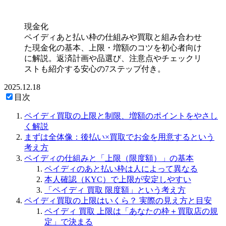
現金化
ペイディあと払い枠の仕組みや買取と組み合わせ
た現金化の基本、上限・増額のコツを初心者向け
に解説。返済計画や品選び、注意点やチェックリ
ストも紹介する安心の7ステップ付き。
2025.12.18
目次
ペイディ買取の上限と制限、増額のポイントをやさし
く解説
まずは全体像：後払い×買取でお金を用意するという
考え方
ペイディの仕組みと「上限（限度額）」の基本
ペイディのあと払い枠は人によって異なる
本人確認（KYC）で上限が安定しやすい
「ペイディ 買取 限度額」という考え方
ペイディ買取の上限はいくら？ 実際の見え方と目安
ペイディ 買取 上限は「あなたの枠＋買取店の規
定」で決まる