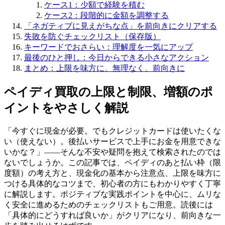
ケース1：少額で経験を積む
ケース2：段階的に金額を調整する
「ネガティブに見えがちな点」を前向きにクリアする
失敗を防ぐチェックリスト（保存版）
キーワードでおさらい：理解度を一気にアップ
最後のひと押し：今日からできる小さなアクション
まとめ：上限を味方に、無理なく、前向きに
ペイディ買取の上限と制限、増額のポ
イントをやさしく解説
「今すぐに現金が必要。でもクレジットカードは使いたくな
い（使えない）。後払いサービスで上手にお金を用意できな
いかな？」——そんな不安や疑問を抱えて検索されたのでは
ないでしょうか。この記事では、ペイディのあと払い枠（限
度額）の考え方と、現金化の基本から注意点、上限を味方に
つける具体的なコツまで、初心者の方にもわかりやすく丁寧
に解説します。ポジティブな実践ポイントを中心に、ムリな
く安全に進めるためのチェックリストもご用意。読後には
「具体的にどうすれば良いか」がクリアになり、前向きな一