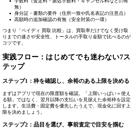
手数料（査定料・振込手数料・キャンセル料などの有
無）
身分証・書類の要件（住所一致や氏名表記の注意点）
高額時の追加確認の有無（安全対策の一環）
つまり「ペイディ 買取 比較」は、買取率だけでなく受け取
りまでの速さや安全性、トータルの手取り金額で比べるのが
コツです。
実践フロー：はじめてでも迷わない7ス
テップ
ステップ1：枠を確認し、余裕のある上限を決める
まずはアプリで現在の限度額を確認。「上限いっぱい＝使え
る額」ではなく、翌月以降の支払いを見据えた余裕枠を設定
します。生活費・固定費を優先したうえで、現金化に回す上
限を決めましょう。
ステップ2：品目を選び、事前査定で目安を掴む