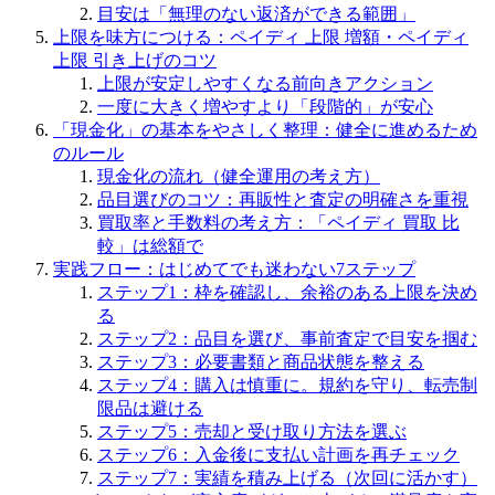
目安は「無理のない返済ができる範囲」
上限を味方につける：ペイディ 上限 増額・ペイディ
上限 引き上げのコツ
上限が安定しやすくなる前向きアクション
一度に大きく増やすより「段階的」が安心
「現金化」の基本をやさしく整理：健全に進めるため
のルール
現金化の流れ（健全運用の考え方）
品目選びのコツ：再販性と査定の明確さを重視
買取率と手数料の考え方：「ペイディ 買取 比
較」は総額で
実践フロー：はじめてでも迷わない7ステップ
ステップ1：枠を確認し、余裕のある上限を決め
る
ステップ2：品目を選び、事前査定で目安を掴む
ステップ3：必要書類と商品状態を整える
ステップ4：購入は慎重に。規約を守り、転売制
限品は避ける
ステップ5：売却と受け取り方法を選ぶ
ステップ6：入金後に支払い計画を再チェック
ステップ7：実績を積み上げる（次回に活かす）