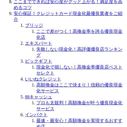
ここまでできれば安心度がグッと上がる！満足度を高
めるコツ
安心保証！クレジットカード現金化最優良業者をご紹
介
ブリッジ
ここで差がつく！高換金率を誇る優良現金
化店
エキスパート
失敗しない現金化！高評価優良店ランキン
グ
ビックギフト
現金化で損しない！高換金率優良店ベスト
セレクト
いいねクレジット
高額換金はここで決まり！信頼の優良現金
化サービス
88キャッシュ
プロも太鼓判！高額換金が叶う優良現金化
サービス
インパクト
最速・最安心！高額換金を実現するおすす
め店