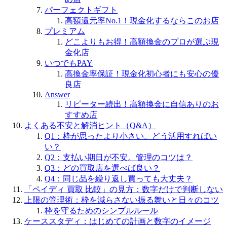
パーフェクトギフト
高額還元率No.1！現金化するならこのお店
プレミアム
どこよりもお得！高額換金のプロが選ぶ現
金化店
いつでもPAY
高換金率保証！現金化初心者にも安心の優
良店
Answer
リピーター続出！高額換金に自信ありのお
すすめ店
よくある不安と解消ヒント（Q&A）
Q1：枠が思ったより小さい。どう活用すればい
い？
Q2：支払い期日が不安。管理のコツは？
Q3：どの買取店を選べば良い？
Q4：同じ品を繰り返し買っても大丈夫？
「ペイディ 買取 比較」の見方：数字だけで判断しない
上限の管理術：枠を減らさない振る舞いと日々のコツ
枠を守るためのシンプルルール
ケーススタディ：はじめての計画と数字のイメージ