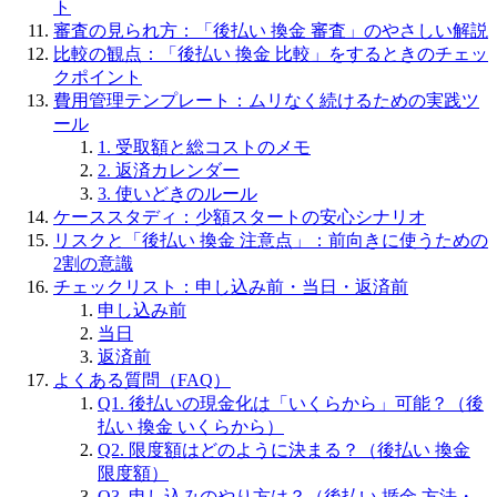
ト
審査の見られ方：「後払い 換金 審査」のやさしい解説
比較の観点：「後払い 換金 比較」をするときのチェッ
クポイント
費用管理テンプレート：ムリなく続けるための実践ツ
ール
1. 受取額と総コストのメモ
2. 返済カレンダー
3. 使いどきのルール
ケーススタディ：少額スタートの安心シナリオ
リスクと「後払い 換金 注意点」：前向きに使うための
2割の意識
チェックリスト：申し込み前・当日・返済前
申し込み前
当日
返済前
よくある質問（FAQ）
Q1. 後払いの現金化は「いくらから」可能？（後
払い 換金 いくらから）
Q2. 限度額はどのように決まる？（後払い 換金
限度額）
Q3. 申し込みのやり方は？（後払い 揗金 方法・