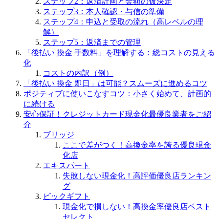
ステップ2：返済計画と金額の仮決定
ステップ3：本人確認・与信の準備
ステップ4：申込と受取の流れ（高レベルの理
解）
ステップ5：返済までの管理
「後払い 換金 手数料」を理解する：総コストの見える
化
コストの内訳（例）
「後払い 換金 即日」は可能？スムーズに進めるコツ
ポジティブに使いこなすコツ：小さく始めて、計画的
に続ける
安心保証！クレジットカード現金化最優良業者をご紹
介
ブリッジ
ここで差がつく！高換金率を誇る優良現金
化店
エキスパート
失敗しない現金化！高評価優良店ランキン
グ
ビックギフト
現金化で損しない！高換金率優良店ベスト
セレクト