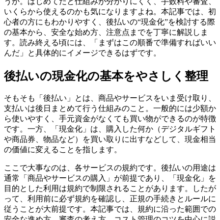
うか。はじめてだと仕組みが分かりにくく、手数料や審査、
いくらから使えるのかも気になりますよね。本記事では、初
心者の方にもわかりやすく、後払いの“現金化”を検討する際
の基本から、安全な始め方、注意点までを丁寧に解説しま
す。読み終える頃には、「まずはこの順番で準備すればいい
んだ」と具体的にイメージできるはずです。
後払いの現金化の基本をやさしく整理
そもそも「後払い」とは、商品やサービスをいま受け取り、
支払いは後日まとめて行う仕組みのこと。一般的には少額か
ら使いやすく、手元資金がなくても買い物ができるのが特徴
です。一方、「現金化」は、購入した何か（デジタルギフト
や商品券、物品など）を買い取りに出すなどして、現金相当
の価値に変えることを指します。
ここで大事なのは、各サービスの規約です。後払いの用途は
通常「商品やサービスの購入」が前提であり、「現金化」を
目的とした利用は規約で制限されることがあります。したが
って、利用前に必ず規約を確認し、正規の手続きとルールに
従うことが大前提です。本記事では、規約に沿った範囲での
安全な進め方、審査の考え方、コスト管理のコツを中心に説