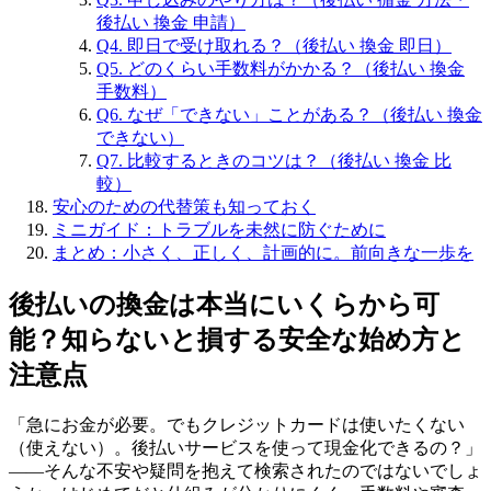
後払い 換金 申請）
Q4. 即日で受け取れる？（後払い 換金 即日）
Q5. どのくらい手数料がかかる？（後払い 換金
手数料）
Q6. なぜ「できない」ことがある？（後払い 換金
できない）
Q7. 比較するときのコツは？（後払い 換金 比
較）
安心のための代替策も知っておく
ミニガイド：トラブルを未然に防ぐために
まとめ：小さく、正しく、計画的に。前向きな一歩を
後払いの換金は本当にいくらから可
能？知らないと損する安全な始め方と
注意点
「急にお金が必要。でもクレジットカードは使いたくない
（使えない）。後払いサービスを使って現金化できるの？」
——そんな不安や疑問を抱えて検索されたのではないでしょ