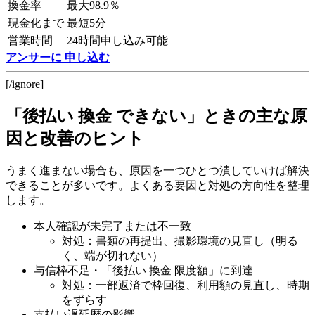
換金率
最大98.9％
現金化まで
最短5分
営業時間
24時間申し込み可能
アンサーに 申し込む
[/ignore]
「後払い 換金 できない」ときの主な原
因と改善のヒント
うまく進まない場合も、原因を一つひとつ潰していけば解決
できることが多いです。よくある要因と対処の方向性を整理
します。
本人確認が未完了または不一致
対処：書類の再提出、撮影環境の見直し（明る
く、端が切れない）
与信枠不足・「後払い 換金 限度額」に到達
対処：一部返済で枠回復、利用額の見直し、時期
をずらす
支払い遅延歴の影響