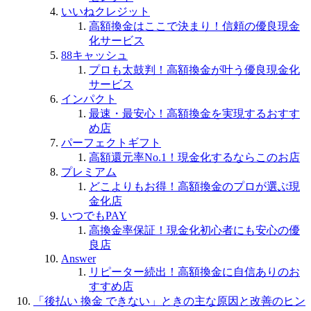
いいねクレジット
高額換金はここで決まり！信頼の優良現金
化サービス
88キャッシュ
プロも太鼓判！高額換金が叶う優良現金化
サービス
インパクト
最速・最安心！高額換金を実現するおすす
め店
パーフェクトギフト
高額還元率No.1！現金化するならこのお店
プレミアム
どこよりもお得！高額換金のプロが選ぶ現
金化店
いつでもPAY
高換金率保証！現金化初心者にも安心の優
良店
Answer
リピーター続出！高額換金に自信ありのお
すすめ店
「後払い 換金 できない」ときの主な原因と改善のヒン