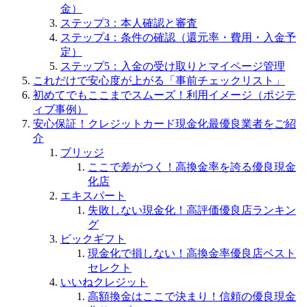
金）
ステップ3：本人確認と審査
ステップ4：条件の確認（還元率・費用・入金予
定）
ステップ5：入金の受け取りとマイページ管理
これだけで安心度が上がる「事前チェックリスト」
初めてでもここまでスムーズ！利用イメージ（ポジテ
ィブ事例）
安心保証！クレジットカード現金化最優良業者をご紹
介
ブリッジ
ここで差がつく！高換金率を誇る優良現金
化店
エキスパート
失敗しない現金化！高評価優良店ランキン
グ
ビックギフト
現金化で損しない！高換金率優良店ベスト
セレクト
いいねクレジット
高額換金はここで決まり！信頼の優良現金