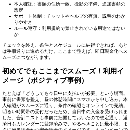
本人確認：書類の住所一致、撮影の準備、追加書類の
想定
サポート体制：チャットやヘルプの有無、説明のわか
りやすさ
ルール遵守：利用規約で禁止されている用途ではない
か
チェックを終え、条件とスケジュールに納得できれば、あと
は手順通りに進めるだけ。ここまで整えば、即日現金化へス
ムーズにつながります。
初めてでもここまでスムーズ！利用イ
メージ（ポジティブ事例）
たとえば「どうしても今日中に支払いが必要」という場面。
事前に書類を整え、昼の休憩時間にスマホから申し込み。本
人確認がスムーズに通り、条件の確認もオンラインで完結。
明るい時間帯の受付だったため、当日中の入金を受けられま
した。合計コストも事前に把握しておいたので想定通り。返
済日もカレンダーに登録済みで、やるべきことは最小限。ま
さに簡単換金かつ安全換金のイメージです。キャンペーンで