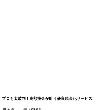
プロも太鼓判！高額換金が叶う優良現金化サービス
換金率
最大98.9％