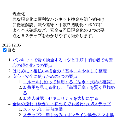
現金化
急な現金化に便利なバンキット換金を初心者向け
に徹底解説。法令遵守・手数料透明化・eKYCに
よる本人確認など、安全＆即日現金化の３つの要
点と５ステップをわかりやすく紹介します。
2025.12.05
目次
バンキットで賢く換金するコツと手順｜初心者でも安
心の現金化3つの要点
はじめに：後払い×換金の「基本」をやさしく整理
安心・安全に使うための3つの要点
1. ルールに沿って利用する（法令・規約の確認）
2. 費用を見える化し、「高還元率」を賢く見極め
る
3. 本人確認・セキュリティを大切にする
全体の流れ（概要）：初めてでも迷わない5ステップ
ステップ1：事前準備
ステップ2：申し込み（オンライン換金/スマホ換