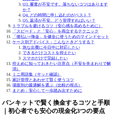
Q3. 審査が不安です。落ちないコツはあります
か？
Q4. どの時間に申し込むのがベスト？
Q5. 返済が不安。どう管理すればいい？
トラブルを避けるコツ（安心感を高めるために）
「スピード」と「安心」を両立するテクニック
「後払い×換金」を健全に使うためのマインドセット
ケース別アドバイス：こんなときどうする？
急な出費に今日中に対応したい
できるだけコストを抑えたい
スマホだけで完結したい
控えめに知っておきたい注意点（不安を先まわりで解
消）
ミニ用語集（サッと確認）
家計管理とあわせて賢く使うコツ
場面別の最適解を選ぶ（比較の視点）
まとめ：安心して一歩踏み出すために
バンキットで賢く換金するコツと手順
｜初心者でも安心の現金化3つの要点