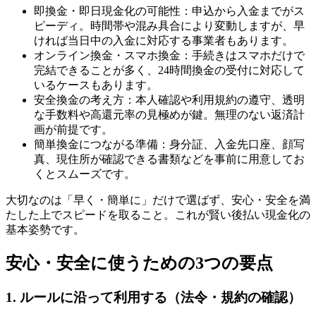
即換金・即日現金化の可能性：申込から入金までがス
ピーディ。時間帯や混み具合により変動しますが、早
ければ当日中の入金に対応する事業者もあります。
オンライン換金・スマホ換金：手続きはスマホだけで
完結できることが多く、24時間換金の受付に対応して
いるケースもあります。
安全換金の考え方：本人確認や利用規約の遵守、透明
な手数料や高還元率の見極めが鍵。無理のない返済計
画が前提です。
簡単換金につながる準備：身分証、入金先口座、顔写
真、現住所が確認できる書類などを事前に用意してお
くとスムーズです。
大切なのは「早く・簡単に」だけで選ばず、安心・安全を満
たした上でスピードを取ること。これが賢い後払い現金化の
基本姿勢です。
安心・安全に使うための3つの要点
1. ルールに沿って利用する（法令・規約の確認）