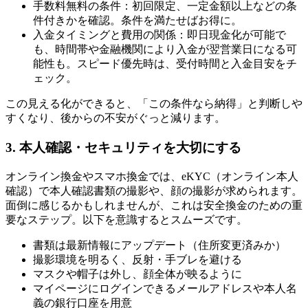
手数料無料の条件：初回限定、一定金額以上などの条
件付きかを確認。条件を満たせばお得に。
入金タイミングと費用の関係：即日現金化が可能で
も、時間帯や金融機関により入金が翌営業日になる可
能性も。スピード優先時は、受付時間と入金目安をチ
ェック。
この見える化ができると、「この条件なら納得」と判断しや
すくなり、後からの不安がぐっと減ります。
3. 本人確認・セキュリティを大切にする
オンライン換金やスマホ換金では、eKYC（オンライン本人
確認）で本人確認書類の撮影や、顔の撮影が求められます。
面倒に感じるかもしれませんが、これは安全換金のための重
要なステップ。以下を意識するとスムーズです。
書類は最新情報にアップデート（住所変更済みか）
撮影環境を明るく、反射・手ブレを避ける
マスクや帽子は外し、顔全体が映るように
マイページにログインできるメールアドレスや本人名
義の銀行口座を用意