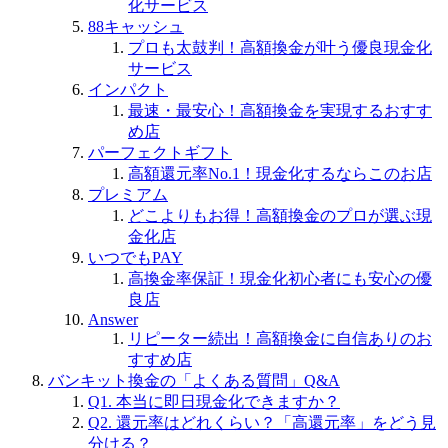
化サービス
88キャッシュ
プロも太鼓判！高額換金が叶う優良現金化
サービス
インパクト
最速・最安心！高額換金を実現するおすす
め店
パーフェクトギフト
高額還元率No.1！現金化するならこのお店
プレミアム
どこよりもお得！高額換金のプロが選ぶ現
金化店
いつでもPAY
高換金率保証！現金化初心者にも安心の優
良店
Answer
リピーター続出！高額換金に自信ありのお
すすめ店
バンキット換金の「よくある質問」Q&A
Q1. 本当に即日現金化できますか？
Q2. 還元率はどれくらい？「高還元率」をどう見
分ける？