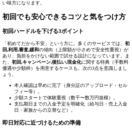
い味方になります。
初回でも安心できるコツと気をつけ方
初回ハードルを下げる3ポイント
「初めてだから不安」という方に。多くのサービスでは、
初
回,利用,審査,緩和
の傾向（上限額が小さめで安全性重視）が
あり、負担をかけない範囲で試せる設計になっています。ま
た、
初回,キャンペーン,後払い,現金化
に関する特典（手数料
優遇や少額枠）を用意するケースも。次の3点を意識しまし
ょう。
本人確認は早めに完了（身分証のアップロード・セル
フィー等）。
少額スタートで体験重視（数千〜数万円規模）。
支払期日までの入金予定を明確化（給与日・売上入金
日・家族からの立替など）。
即日対応に近づけるための準備