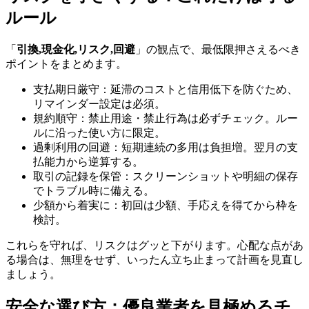
ルール
「
引換,現金化,リスク,回避
」の観点で、最低限押さえるべき
ポイントをまとめます。
支払期日厳守：延滞のコストと信用低下を防ぐため、
リマインダー設定は必須。
規約順守：禁止用途・禁止行為は必ずチェック。ルー
ルに沿った使い方に限定。
過剰利用の回避：短期連続の多用は負担増。翌月の支
払能力から逆算する。
取引の記録を保管：スクリーンショットや明細の保存
でトラブル時に備える。
少額から着実に：初回は少額、手応えを得てから枠を
検討。
これらを守れば、リスクはグッと下がります。心配な点があ
る場合は、無理をせず、いったん立ち止まって計画を見直し
ましょう。
安全な選び方：優良業者を見極めるチ