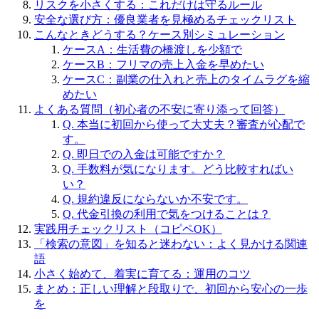
リスクを小さくする：これだけは守るルール
安全な選び方：優良業者を見極めるチェックリスト
こんなときどうする？ケース別シミュレーション
ケースA：生活費の橋渡しを少額で
ケースB：フリマの売上入金を早めたい
ケースC：副業の仕入れと売上のタイムラグを縮
めたい
よくある質問（初心者の不安に寄り添って回答）
Q. 本当に初回から使って大丈夫？審査が心配で
す。
Q. 即日での入金は可能ですか？
Q. 手数料が気になります。どう比較すればい
い？
Q. 規約違反にならないか不安です。
Q. 代金引換の利用で気をつけることは？
実践用チェックリスト（コピペOK）
「検索の意図」を知ると迷わない：よく見かける関連
語
小さく始めて、着実に育てる：運用のコツ
まとめ：正しい理解と段取りで、初回から安心の一歩
を