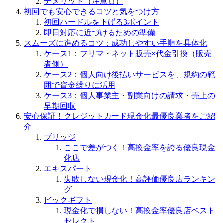
デメリット（注意点）
初回でも安心できるコツと気をつけ方
初回ハードルを下げる3ポイント
即日対応に近づけるための準備
スムーズに進めるコツ：成功しやすい手順を具体化
ケース1：フリマ・ネット販売×代金引換（販売
者側）
ケース2：個人向け後払いサービスを、規約の範
囲で資金繰りに活用
ケース3：個人事業主・副業向けの請求・売上の
早期回収
安心保証！クレジットカード現金化最優良業者をご紹
介
ブリッジ
ここで差がつく！高換金率を誇る優良現金
化店
エキスパート
失敗しない現金化！高評価優良店ランキン
グ
ビックギフト
現金化で損しない！高換金率優良店ベスト
セレクト