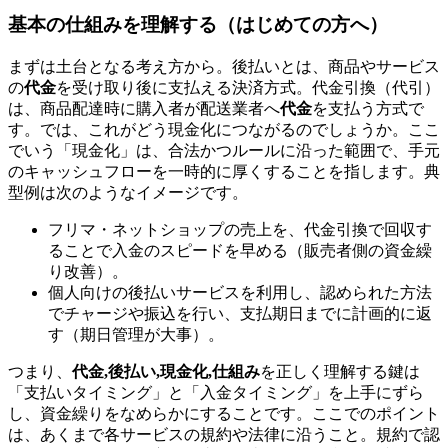
基本の仕組みを理解する（はじめての方へ）
まずは土台となる考え方から。後払いとは、商品やサービス
の
代金
を受け取り後に支払える決済方式。代金引換（代引）
は、商品配達時に購入者が配送業者へ
代金
を支払う方式で
す。では、これがどう現金化につながるのでしょうか。ここ
でいう「現金化」は、合法かつルールに沿った範囲で、手元
のキャッシュフローを一時的に厚くすることを指します。典
型例は次のようなイメージです。
フリマ・ネットショップの売上を、代金引換で回収す
ることで入金のスピードを早める（販売者側の資金繰
り改善）。
個人向けの後払いサービスを利用し、認められた方法
でチャージや振込を行い、支払期日までに計画的に返
す（期日管理が大事）。
つまり、
代金,後払い,現金化,仕組み
を正しく理解する鍵は
「支払いタイミング」と「入金タイミング」を上手にずら
し、資金繰りをなめらかにすることです。ここでのポイント
は、あくまで各サービスの規約や法律に沿うこと。規約で認