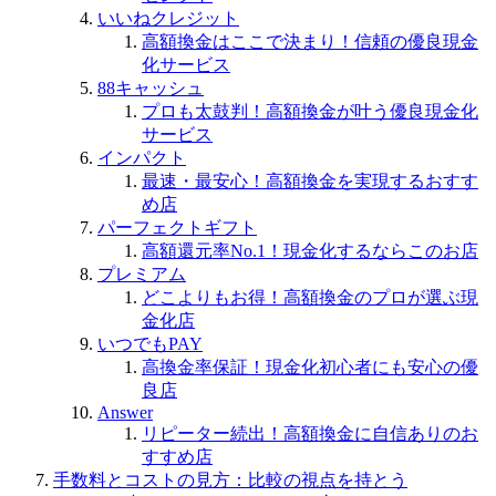
いいねクレジット
高額換金はここで決まり！信頼の優良現金
化サービス
88キャッシュ
プロも太鼓判！高額換金が叶う優良現金化
サービス
インパクト
最速・最安心！高額換金を実現するおすす
め店
パーフェクトギフト
高額還元率No.1！現金化するならこのお店
プレミアム
どこよりもお得！高額換金のプロが選ぶ現
金化店
いつでもPAY
高換金率保証！現金化初心者にも安心の優
良店
Answer
リピーター続出！高額換金に自信ありのお
すすめ店
手数料とコストの見方：比較の視点を持とう