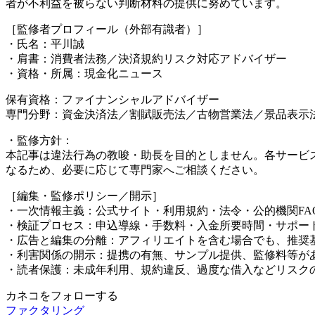
者が不利益を被らない判断材料の提供に努めています。
［監修者プロフィール（外部有識者）］
・氏名：平川誠
・肩書：消費者法務／決済規約リスク対応アドバイザー
・資格・所属：現金化ニュース
保有資格：ファイナンシャルアドバイザー
専門分野：資金決済法／割賦販売法／古物営業法／景品表示
・監修方針：
本記事は違法行為の教唆・助長を目的としません。各サービ
なるため、必要に応じて専門家へご相談ください。
［編集・監修ポリシー／開示］
・一次情報主義：公式サイト・利用規約・法令・公的機関F
・検証プロセス：申込導線・手数料・入金所要時間・サポー
・広告と編集の分離：アフィリエイトを含む場合でも、推奨
・利害関係の開示：提携の有無、サンプル提供、監修料等が
・読者保護：未成年利用、規約違反、過度な借入などリスク
カネコをフォローする
ファクタリング