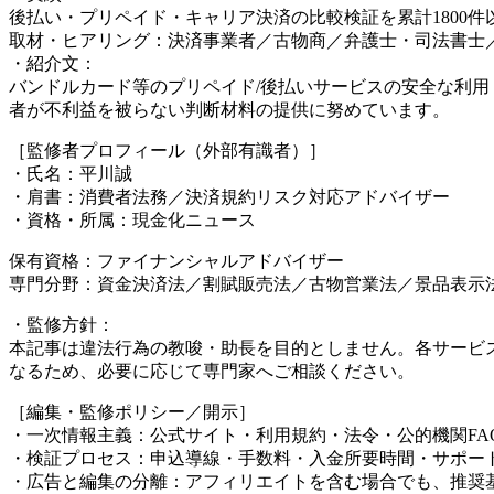
後払い・プリペイド・キャリア決済の比較検証を累計1800件
取材・ヒアリング：決済事業者／古物商／弁護士・司法書士／
・紹介文：
バンドルカード等のプリペイド/後払いサービスの安全な利
者が不利益を被らない判断材料の提供に努めています。
［監修者プロフィール（外部有識者）］
・氏名：平川誠
・肩書：消費者法務／決済規約リスク対応アドバイザー
・資格・所属：現金化ニュース
保有資格：ファイナンシャルアドバイザー
専門分野：資金決済法／割賦販売法／古物営業法／景品表示
・監修方針：
本記事は違法行為の教唆・助長を目的としません。各サービ
なるため、必要に応じて専門家へご相談ください。
［編集・監修ポリシー／開示］
・一次情報主義：公式サイト・利用規約・法令・公的機関F
・検証プロセス：申込導線・手数料・入金所要時間・サポー
・広告と編集の分離：アフィリエイトを含む場合でも、推奨