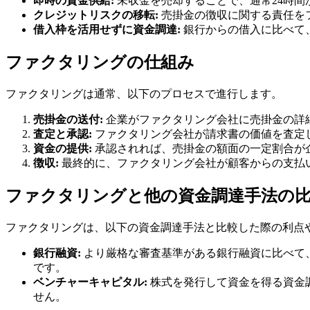
即時の資金供給:
未収金を売却することで、通常24時間
クレジットリスクの移転:
売掛金の徴収に関する責任を
借入枠を活用せずに資金調達:
銀行からの借入に比べて
ファクタリングの仕組み
ファクタリングは通常、以下のプロセスで進行します。
売掛金の送付:
企業がファクタリング会社に売掛金の詳
査定と承認:
ファクタリング会社が請求書の価値を査定
資金の提供:
承認されれば、売掛金の額面の一定割合が
徴収:
最終的に、ファクタリング会社が顧客からの支払
ファクタリングと他の資金調達手法の
ファクタリングは、以下の資金調達手法と比較した際の利点
銀行融資:
より厳格な審査基準がある銀行融資に比べて
です。
ベンチャーキャピタル:
株式を発行して資金を得る資金
せん。