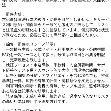
法
・監修方針：
本記事は違法行為の教唆・助長を目的としません。各サービ
ス利用規約・関係法令の一般的な考え方に照らして、リスク
と注意点の明確化を中心に監修しています。個別事案は状況
が異なるため、必要に応じて専門家へご相談ください。
［編集・監修ポリシー／開示］
・一次情報主義：公式サイト・利用規約・法令・公的機関
FAQを一次ソースとして参照。数値は取得日と出典を明記
し、更新履歴を残します。
・検証プロセス：申込導線・手数料・入金所要時間・サポー
ト応答をテスト用アカウント等で実測（再現性の範囲で）。
・広告と編集の分離：アフィリエイトを含む場合でも、推奨
基準は一律。広告の有無で評価・掲載順位を変更しません。
・利害関係の開示：提携の有無、サンプル提供、監修料等が
ある場合は記事内で明示します。
・読者保護：未成年利用、規約違反、過度な借入などリスク
の高い行為は抑止する編集方針です。
カネコをフォローする