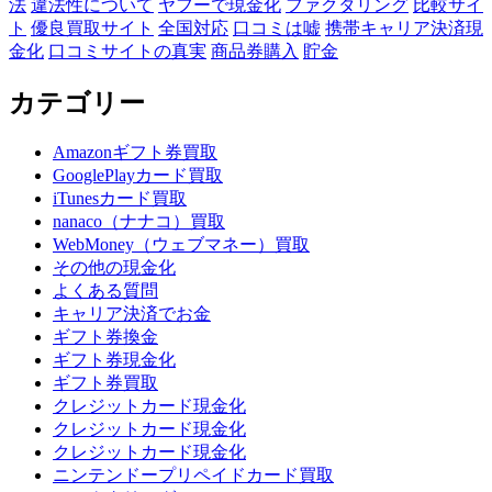
法
違法性について
ヤフーで現金化
ファクタリング
比較サイ
ト
優良買取サイト
全国対応
口コミは嘘
携帯キャリア決済現
金化
口コミサイトの真実
商品券購入
貯金
カテゴリー
Amazonギフト券買取
GooglePlayカード買取
iTunesカード買取
nanaco（ナナコ）買取
WebMoney（ウェブマネー）買取
その他の現金化
よくある質問
キャリア決済でお金
ギフト券換金
ギフト券現金化
ギフト券買取
クレジットカード現金化
クレジットカード現金化
クレジットカード現金化
ニンテンドープリペイドカード買取