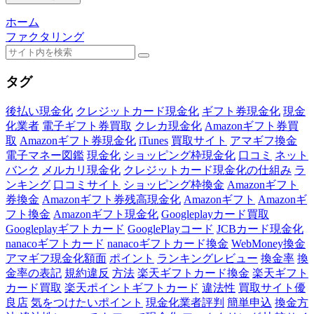
ホーム
ファクタリング
タグ
後払い現金化
クレジットカード現金化
ギフト券現金化
現金
化業者
電子ギフト券買取
クレカ現金化
Amazonギフト券買
取
Amazonギフト券現金化
iTunes
買取サイト
アマギフ換金
電子マネー図鑑
現金化
ショッピング枠現金化
口コミ
ネット
バンク
メルカリ現金化
クレジットカード現金化の仕組み
ラ
ンキング
口コミサイト
ショッピング枠換金
Amazonギフト
券換金
Amazonギフト券残高現金化
Amazonギフト
Amazonギ
フト換金
Amazonギフト現金化
Googleplayカード買取
Googleplayギフトカード
GooglePlayコード
JCBカード現金化
nanacoギフトカード
nanacoギフトカード換金
WebMoney換金
アマギフ現金化額面
ポイント
ランキングレビュー
換金率
換
金率の表記
規約違反
方法
楽天ギフトカード換金
楽天ギフト
カード買取
楽天ポイントギフトカード
違法性
買取サイト優
良店
気をつけたいポイント
現金化業者評判
簡単申込
換金方