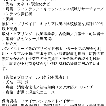
・氏名：カネコ / 現金化ナビ
・肩書：フィンテック・キャッシュレス領域リサーチャー／
コンテンツ責任者
・実績：
後払い・プリペイド・キャリア決済の比較検証を累計1800件
以上実施
取材・ヒアリング：決済事業者／古物商／弁護士・司法書士
／消費生活センター担当者 等
・紹介文：
バンドルカード等のプリペイド/後払いサービスの安全な利
用・トラブル予防に主眼を置いた調査記事を担当。広告の有
無にかかわらず手数料の実質負担・換金率の再現性を検証
し、読者が不利益を被らない判断材料の提供に努めていま
す。
［監修者プロフィール（外部有識者）］
・氏名：平川誠
・肩書：消費者法務／決済規約リスク対応アドバイザー
・資格・所属：現金化ニュース
保有資格：ファイナンシャルアドバイザー
専門分野：資金決済法／割賦販売法／古物営業法／景品表示